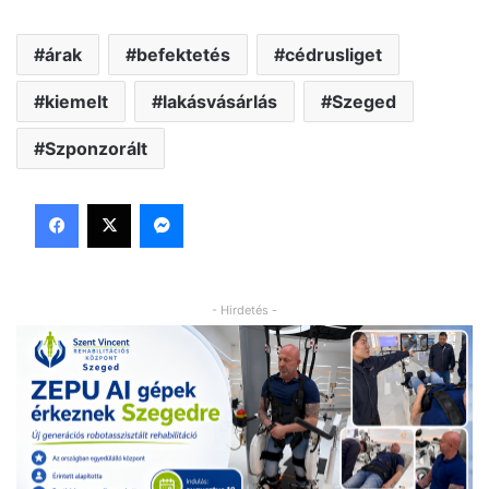
árak
befektetés
cédrusliget
kiemelt
lakásvásárlás
Szeged
Szponzorált
Facebook
X
Messenger
- Hirdetés -