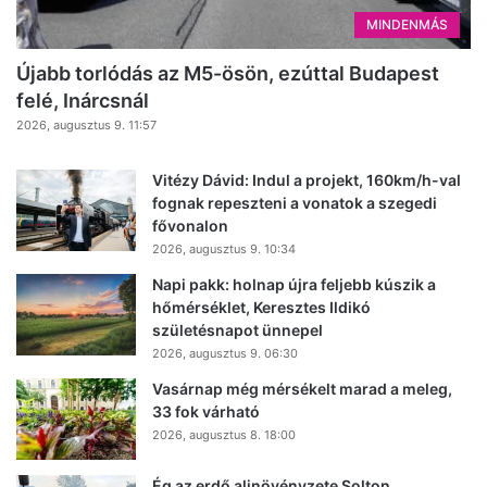
MINDENMÁS
Újabb torlódás az M5-ösön, ezúttal Budapest
felé, Inárcsnál
2026, augusztus 9. 11:57
Vitézy Dávid: Indul a projekt, 160km/h-val
fognak repeszteni a vonatok a szegedi
fővonalon
2026, augusztus 9. 10:34
Napi pakk: holnap újra feljebb kúszik a
hőmérséklet, Keresztes Ildikó
születésnapot ünnepel
2026, augusztus 9. 06:30
Vasárnap még mérsékelt marad a meleg,
33 fok várható
2026, augusztus 8. 18:00
Ég az erdő aljnövényzete Solton