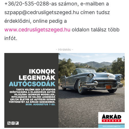
+36/20-535-0288-as számon, e-mailben a
szpapp@cedrusligetszeged.hu
címen tudsz
érdeklődni, online pedig a
www.cedrusligetszeged.hu
oldalon találsz több
infót.
- Hirdetés -