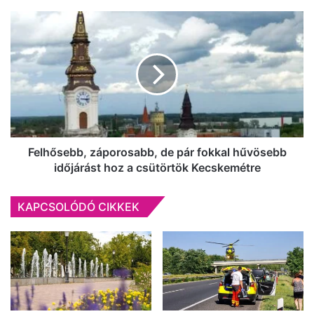
Felhősebb,
záporosabb,
de
pár
fokkal
hűvösebb
időjárást
hoz
a
csütörtök
Felhősebb, záporosabb, de pár fokkal hűvösebb
Kecskemétre
időjárást hoz a csütörtök Kecskemétre
KAPCSOLÓDÓ CIKKEK