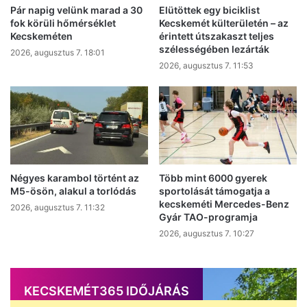
Pár napig velünk marad a 30
Elütöttek egy biciklist
fok körüli hőmérséklet
Kecskemét külterületén – az
Kecskeméten
érintett útszakaszt teljes
szélességében lezárták
2026, augusztus 7. 18:01
2026, augusztus 7. 11:53
Négyes karambol történt az
Több mint 6000 gyerek
M5-ösön, alakul a torlódás
sportolását támogatja a
kecskeméti Mercedes-Benz
2026, augusztus 7. 11:32
Gyár TAO-programja
2026, augusztus 7. 10:27
KECSKEMÉT365 IDŐJÁRÁS