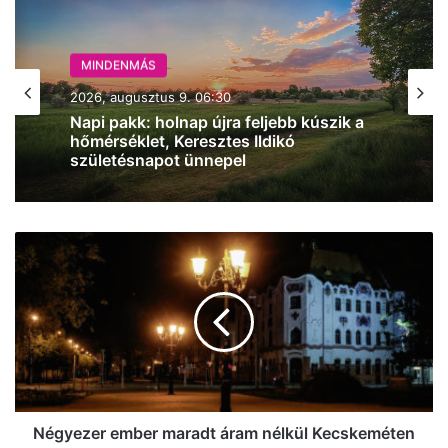
MINDENMÁS
2026, augusztus 8. 18:00
Vasárnap még mérsékelt marad a
meleg, 33 fok várható
Négyezer
ember
maradt
áram
nélkül
Kecskeméten
Négyezer ember maradt áram nélkül Kecskeméten