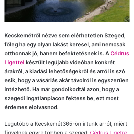
Kecskemétről nézve sem elérhetetlen Szeged,
főleg ha egy olyan lakást keresel, ami nemcsak
otthonnak jó, hanem befektetésnek is. A
Cédrus
Ligettel
készült legújabb videóban konkrét
árakról, a kiadási lehetőségekről és arról is szó
esik, hogy a vásárlás akár távolról is egyszerűen
intézhető. Ha már gondolkodtál azon, hogy a
szegedi ingatlanpiacon fektess be, ezt most
érdemes elolvasnod.
Legutóbb a Kecskemét365-ön írtunk arról, miért
figyelnek egyre többen a szegedi
Cédrus Ligetre
.