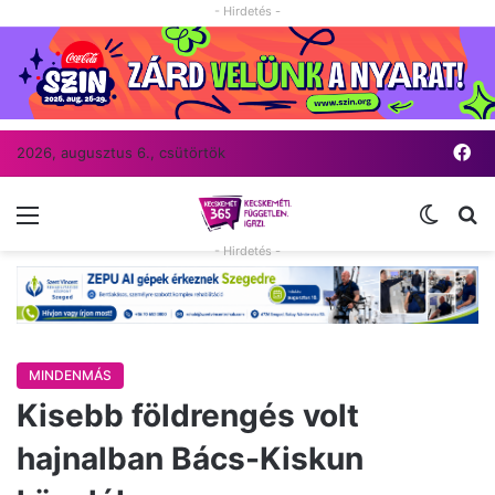
- Hirdetés -
Fa
2026, augusztus 6., csütörtök
Menü
Switch
Ke
- Hirdetés -
MINDENMÁS
Kisebb földrengés volt
hajnalban Bács-Kiskun