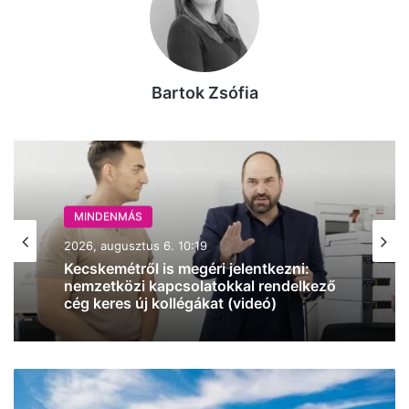
Bartok Zsófia
MINDENMÁS
2026, augusztus 6. 10:19
Kecskemétről is megéri jelentkezni:
nemzetközi kapcsolatokkal rendelkező
cég keres új kollégákat (videó)
Napi
pakk: