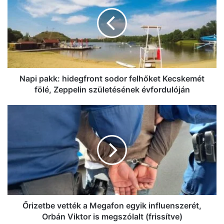
hidegfront
sodor
felhőket
Kecskemét
fölé,
Zeppelin
születésének
évfordulóján
Napi pakk: hidegfront sodor felhőket Kecskemét
fölé, Zeppelin születésének évfordulóján
Őrizetbe
vették
a
Megafon
egyik
influenszerét,
Orbán
Viktor
is
megszólalt
Őrizetbe vették a Megafon egyik influenszerét,
(frissítve)
Orbán Viktor is megszólalt (frissítve)