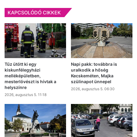
KAPCSOLÓDÓ CIKKEK
Tűz ütött ki egy
Napi pakk: továbbra is
kiskunfélegyházi
uralkodik a hőség
melléképületben,
Kecskeméten, Majka
mesterlövészt is hívtak a
szülinapot ünnepel
helyszínre
2026, augusztus 5. 06:30
2026, augusztus 5. 11:18