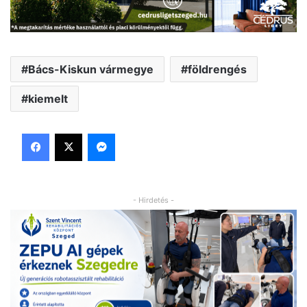
Bács-Kiskun vármegye
földrengés
kiemelt
Facebook
X
Messenger
- Hirdetés -