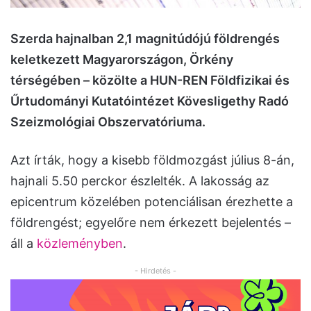
Szerda hajnalban 2,1 magnitúdójú földrengés
keletkezett Magyarországon, Örkény
térségében – közölte a HUN-REN Földfizikai és
Űrtudományi Kutatóintézet Kövesligethy Radó
Szeizmológiai Obszervatóriuma.
Azt írták, hogy a kisebb földmozgást július 8-án,
hajnali 5.50 perckor észlelték. A lakosság az
epicentrum közelében potenciálisan érezhette a
földrengést; egyelőre nem érkezett bejelentés –
áll a
közleményben
.
- Hirdetés -