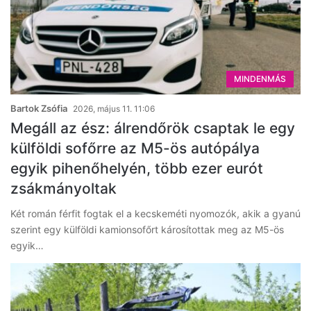
MINDENMÁS
Bartok Zsófia
2026, május 11. 11:06
Megáll az ész: álrendőrök csaptak le egy
külföldi sofőrre az M5-ös autópálya
egyik pihenőhelyén, több ezer eurót
zsákmányoltak
Két román férfit fogtak el a kecskeméti nyomozók, akik a gyanú
szerint egy külföldi kamionsofőrt károsítottak meg az M5-ös
egyik…