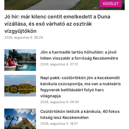
KÖZÉLET
Jó hír: már kilenc centit emelkedett a Duna
vízállása, és eső várható az osztrák
vízgyűjtőkön
2026, augusztus 6. 08:29
Jön a harmadik tartós hőhullám: a jövő
héten visszatér a forróság Kecskemétre
2026, augusztus 6. 07:12
Napi pakk: csütörtökön jön a kecskeméti
kánikula csúcspontja, ma van a nukleáris
fegyverek betiltásáért folyó harc
világnapja
2026, augusztus 6. 06:30
Csütörtökön tetőzik a kánikula, 40 fokos
hőség lesz Kecskeméten
2026, augusztus 5. 18:01