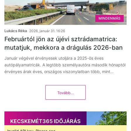
MINDENMÁS
Lukács Réka
2026, január 31. 16:26
Februártól jön az újévi sztrádamatrica:
mutatjuk, mekkora a drágulás 2026-ban
Január végével érvényesek utoljára a 2025-ös éves
autópályamatricák. A legtöbb személyautóra második hónaptól
érvényes árak éves, országos viszonylatban több, mint…
Tovább...
KECSKEMÉT365 IDŐJÁRÁS