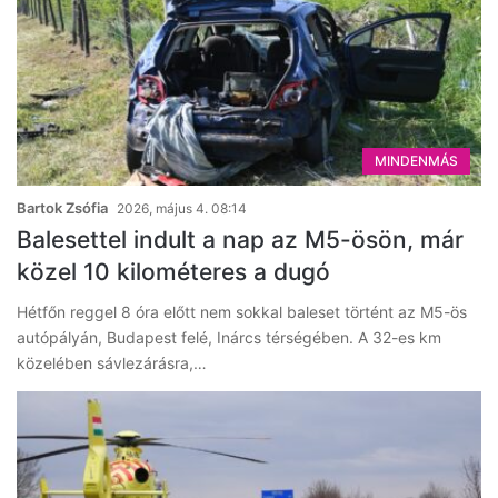
MINDENMÁS
Bartok Zsófia
2026, május 4. 08:14
Balesettel indult a nap az M5-ösön, már
közel 10 kilométeres a dugó
Hétfőn reggel 8 óra előtt nem sokkal baleset történt az M5-ös
autópályán, Budapest felé, Inárcs térségében. A 32-es km
közelében sávlezárásra,…