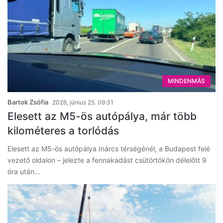
MINDENMÁS
Bartok Zsófia
2026, június 25. 09:31
Elesett az M5-ös autópálya, már több
kilométeres a torlódás
Elesett az M5-ös autópálya Inárcs térségénél, a Budapest felé
vezető oldalon – jelezte a fennakadást csütörtökön délelőtt 9
óra után…