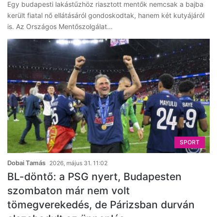
Egy budapesti lakástűzhöz riasztott mentők nemcsak a bajba
került fiatal nő ellátásáról gondoskodtak, hanem két kutyájáról
is. Az Országos Mentőszolgálat…
SPORT
Dobai Tamás
2026, május 31. 11:02
BL-döntő: a PSG nyert, Budapesten
szombaton már nem volt
tömegverekedés, de Párizsban durván