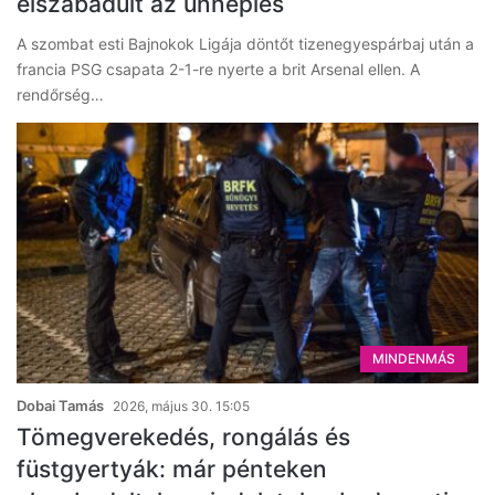
elszabadult az ünneplés
A szombat esti Bajnokok Ligája döntőt tizenegyespárbaj után a
francia PSG csapata 2-1-re nyerte a brit Arsenal ellen. A
rendőrség…
MINDENMÁS
Dobai Tamás
2026, május 30. 15:05
Tömegverekedés, rongálás és
füstgyertyák: már pénteken