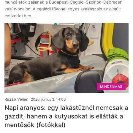
munkálatok zajlanak a Budapest–Cegléd–Szolnok–Debrecen
vasútvonalon. A ceglédi fővonal egyes szakaszain az elmúlt
évtizedekben…
MINDENMÁS
Ruzsik Vivien
2026, június 3. 14:06
Napi aranyos: egy lakástűznél nemcsak a
gazdit, hanem a kutyusokat is ellátták a
mentősök (fotókkal)