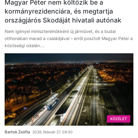
Magyar Péter nem költözik be a
kormányrezidenciára, és megtartja
országjárós Skodáját hivatali autónak
Nem igényel miniszterelnökként új járművet, és a budai
otthonában marad a családjával – erről posztolt Magyar Péter a
közösségi odalán.…
KÖZÉLET
Bartok Zsófia
2026, február 27. 09:30