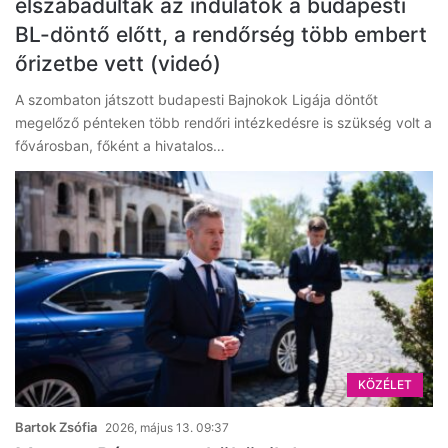
elszabadultak az indulatok a budapesti
BL-döntő előtt, a rendőrség több embert
őrizetbe vett (videó)
A szombaton játszott budapesti Bajnokok Ligája döntőt
megelőző pénteken több rendőri intézkedésre is szükség volt a
fővárosban, főként a hivatalos…
KÖZÉLET
Bartok Zsófia
2026, május 13. 09:37