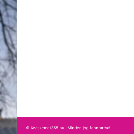
© Kecskemet365.hu I Minden jog fenntartva!