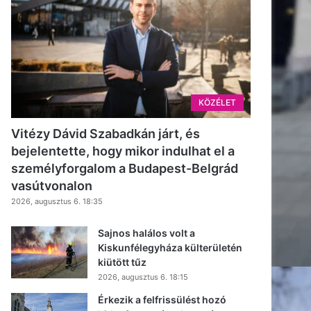
KÖZÉLET
Vitézy Dávid Szabadkán járt, és
bejelentette, hogy mikor indulhat el a
személyforgalom a Budapest-Belgrád
vasútvonalon
2026, augusztus 6. 18:35
Sajnos halálos volt a
Kiskunfélegyháza külterületén
kiütött tűz
2026, augusztus 6. 18:15
Érkezik a felfrissülést hozó