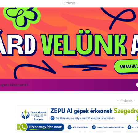
- Hirdetés -
napot kívánunk!
- Hirdetés -