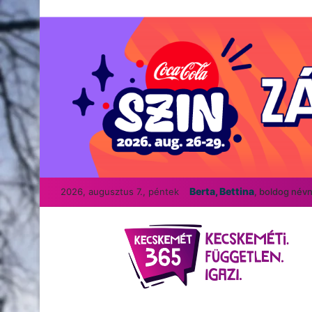
Berta, Bettina
2026, augusztus 7., péntek
, boldog név