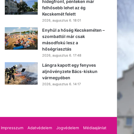
hidegfront, pénteken már
felhősebb lehet az ég
Kecskemét felett
2026, augusztus 6. 18:01
Enyhül a hőség Kecskeméten –
szombattól már csak
másodfokú lesz a
hőségriasztás
2026, augusztus 6. 17:48
Lángra kapott egy fenyves
aljnövényzete Bács-kiskun
vármegyében
2026, augusztus 6. 14:17
cebook
Impresszum
Adatvédelem
Jogvédelem
Médiaajánlat