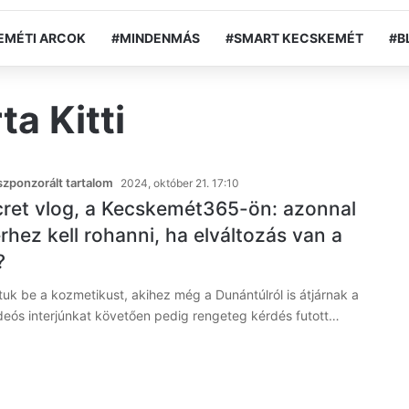
EMÉTI ARCOK
#MINDENMÁS
#SMART KECSKEMÉT
#B
a Kitti
zponzorált tartalom
2024, október 21. 17:10
ecret vlog, a Kecskemét365-ön: azonnal
hez kell rohanni, ha elváltozás van a
?
uk be a kozmetikust, akihez még a Dunántúlról is átjárnak a
deós interjúnkat követően pedig rengeteg kérdés futott…