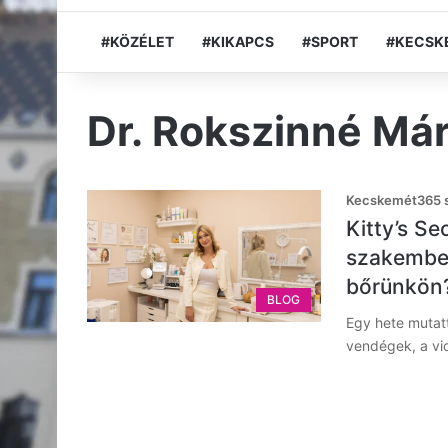
#KÖZÉLET
#KIKAPCS
#SPORT
#KECSK
Dr. Rokszinné Márt
Kecskemét365 s
Kitty’s S
szakember
bőrünkön
BLOG
Egy hete mutatt
vendégek, a vi