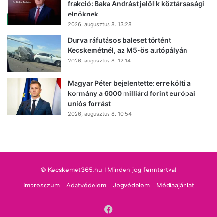
frakció: Baka Andrást jelölik köztársasági
elnöknek
2026, augusztus 8. 13:28
Durva ráfutásos baleset történt
Kecskemétnél, az M5-ös autópályán
2026, augusztus 8. 12:14
Magyar Péter bejelentette: erre költi a
kormány a 6000 milliárd forint európai
uniós forrást
2026, augusztus 8. 10:54
© Kecskemet365.hu I Minden jog fenntartva!
Impresszum
Adatvédelem
Jogvédelem
Médiaajánlat
Facebook