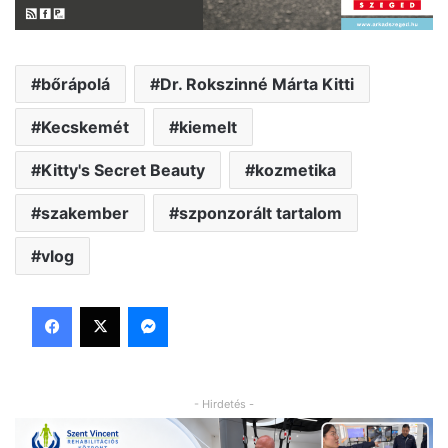
bőrápolá
Dr. Rokszinné Márta Kitti
Kecskemét
kiemelt
Kitty's Secret Beauty
kozmetika
szakember
szponzorált tartalom
vlog
Facebook
X
Messenger
- Hirdetés -