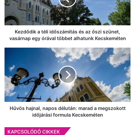
az
őszi
szünet,
vasárnap
egy
Kezdődik a téli időszámítás és az őszi szünet,
órával
vasárnap egy órával többet alhatunk Kecskeméten
többet
alhatunk
Hűvös
Kecskeméten
hajnal,
napos
délután:
marad
a
megszokott
időjárási
formula
Kecskeméten
Hűvös hajnal, napos délután: marad a megszokott
időjárási formula Kecskeméten
KAPCSOLÓDÓ CIKKEK