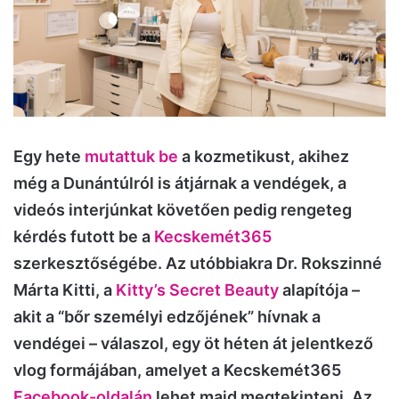
Egy hete
mutattuk be
a kozmetikust, akihez
még a Dunántúlról is átjárnak a vendégek, a
videós interjúnkat követően pedig rengeteg
kérdés futott be a
Kecskemét365
szerkesztőségébe. Az utóbbiakra Dr. Rokszinné
Márta Kitti, a
Kitty’s Secret Beauty
alapítója –
akit a “bőr személyi edzőjének” hívnak a
vendégei – válaszol, egy öt héten át jelentkező
vlog formájában, amelyet a Kecskemét365
Facebook-oldalán
lehet majd megtekinteni. Az