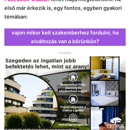
első már érkezik is, egy fontos, egyben gyakori
témában:
vajon mikor kell szakemberhez fordulni, ha
elváltozás van a bőrünkön?
- Hirdetés -