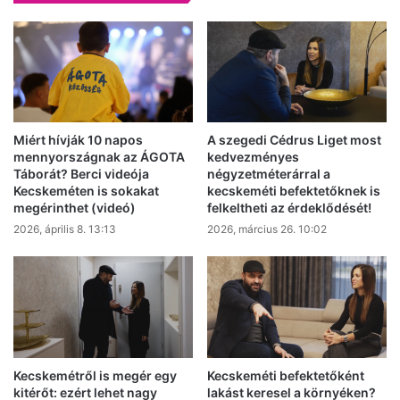
Miért hívják 10 napos
A szegedi Cédrus Liget most
mennyországnak az ÁGOTA
kedvezményes
Táborát? Berci videója
négyzetméterárral a
Kecskeméten is sokakat
kecskeméti befektetőknek is
megérinthet (videó)
felkeltheti az érdeklődését!
2026, április 8. 13:13
2026, március 26. 10:02
Kecskemétről is megér egy
Kecskeméti befektetőként
kitérőt: ezért lehet nagy
lakást keresel a környéken?