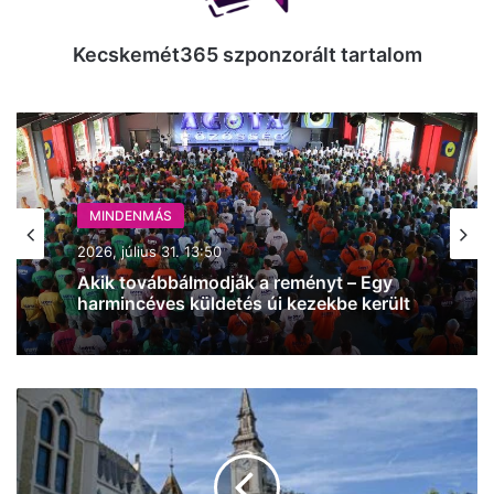
Kecskemét365 szponzorált tartalom
MINDENMÁS
2026, július 31. 13:50
Akik továbbálmodják a reményt – Egy
harmincéves küldetés új kezekbe került
Kezdődik
a
téli
időszámítás
és