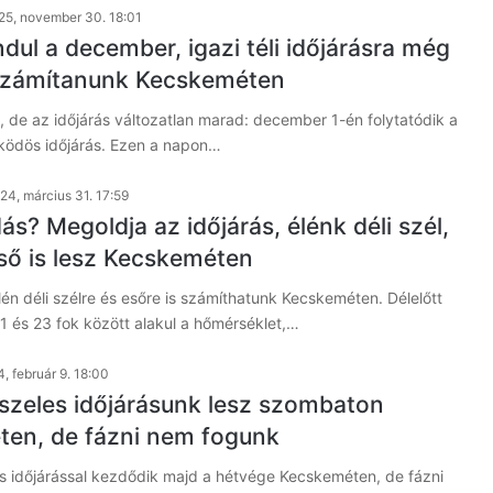
25, november 30. 18:01
dul a december, igazi téli időjárásra még
számítanunk Kecskeméten
p, de az időjárás változatlan marad: december 1-én folytatódik a
 ködös időjárás. Ezen a napon…
24, március 31. 17:59
s? Megoldja az időjárás, élénk déli szél,
eső is lesz Kecskeméten
én déli szélre és esőre is számíthatunk Kecskeméten. Délelőtt
11 és 23 fok között alakul a hőmérséklet,…
, február 9. 18:00
 szeles időjárásunk lesz szombaton
en, de fázni nem fogunk
ős időjárással kezdődik majd a hétvége Kecskeméten, de fázni