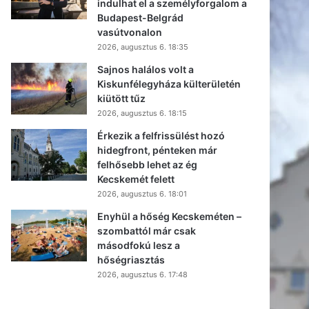
indulhat el a személyforgalom a
Budapest-Belgrád
vasútvonalon
2026, augusztus 6. 18:35
Sajnos halálos volt a
Kiskunfélegyháza külterületén
kiütött tűz
2026, augusztus 6. 18:15
Érkezik a felfrissülést hozó
hidegfront, pénteken már
felhősebb lehet az ég
Kecskemét felett
2026, augusztus 6. 18:01
Enyhül a hőség Kecskeméten –
szombattól már csak
másodfokú lesz a
hőségriasztás
2026, augusztus 6. 17:48