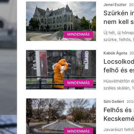
Jenei Eszter
20
Szürkén in
nem kell 
Új hét, új hóna
MINDENMÁS
szürke, felhős,
Kabók Ágota
20
Locsolkodá
felhő és 
Húsvéthétfőn él
MINDENMÁS
széles skálán, 
Sóti Gellért
2024
Felhős és
Kecskemét
Javarészt felh
MINDENMÁS