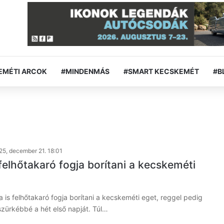
EMÉTI ARCOK
#MINDENMÁS
#SMART KECSKEMÉT
#B
25, december 21. 18:01
felhőtakaró fogja borítani a kecskeméti
 is felhőtakaró fogja borítani a kecskeméti eget, reggel pedig
zürkébbé a hét első napját. Túl…