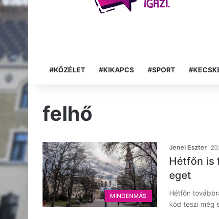
#KÖZÉLET
#KIKAPCS
#SPORT
#KECSK
felhő
Jenei Eszter
20
Hétfőn is 
eget
Hétfőn továbbra
MINDENMÁS
köd teszi még s