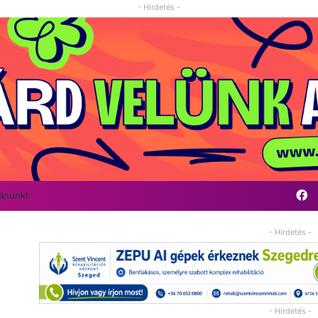
- Hirdetés -
F
vánunk!
- Hirdetés -
- Hirdetés -