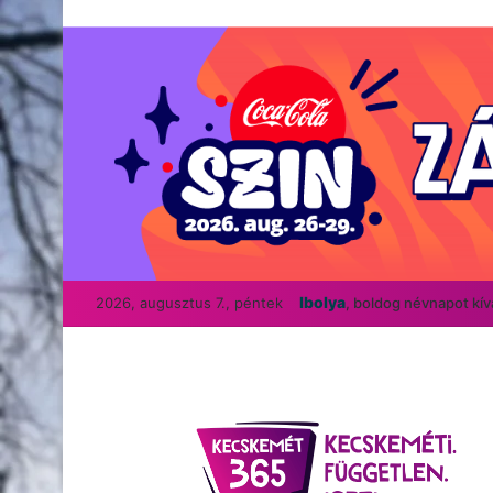
Ibolya
2026, augusztus 7., péntek
, boldog névnapot kí