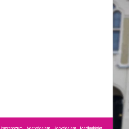
cebook
Impresszum
Adatvédelem
Jogvédelem
Médiaajánlat