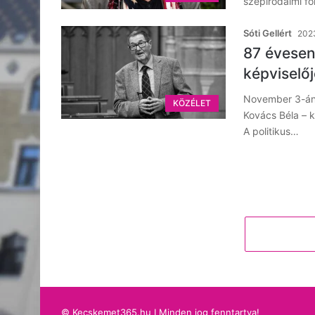
szépirodalmi fo
Sóti Gellért
2023
87 évesen
képviselőj
November 3-án,
KÖZÉLET
Kovács Béla – k
A politikus…
© Kecskemet365.hu I Minden jog fenntartva!