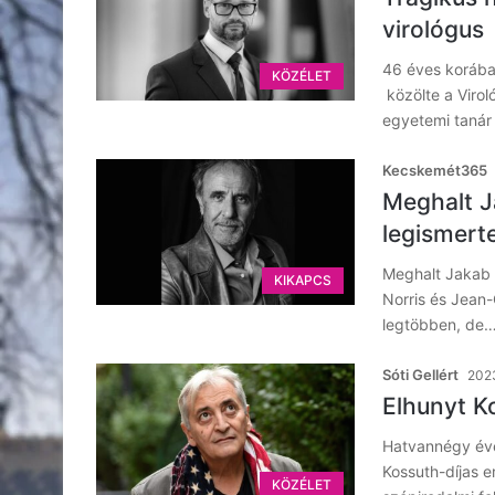
virológus
46 éves korában
KÖZÉLET
közölte a Viro
egyetemi tanár 
Kecskemét365
Meghalt J
legismert
Meghalt Jakab 
KIKAPCS
Norris és Jean
legtöbben, de
Sóti Gellért
2023
Elhunyt K
Hatvannégy éve
Kossuth-díjas e
KÖZÉLET