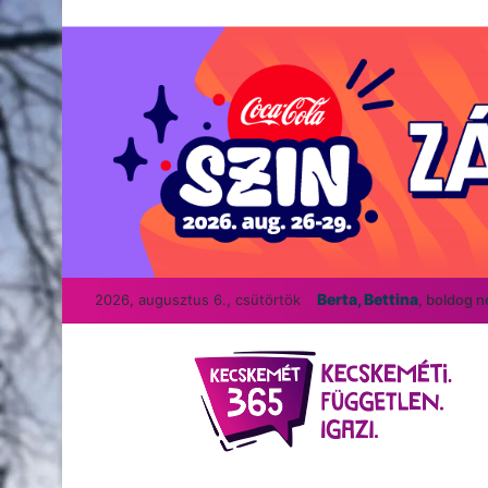
Berta, Bettina
2026, augusztus 6., csütörtök
, boldog 