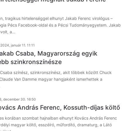
, tragikus hirtelenséggel elhunyt Jakab Ferenc virológus –
lógia Pécs Facebook-oldal és a Pécsi Tudományegyetem. Jakab
volt, a…
2024, január 11. 11:11
akab Csaba, Magyarország egyik
ebb szinkronszínésze
Csaba színész, szinkronszínész, akit többek között Chuck
-Claude Van Damme magyar hangjaként ismerhettek a
…
, december 30. 16:50
ovács András Ferenc, Kossuth-díjas költő
s korában szombat hajnalban elhunyt Kovács András Ferenc
rdélyi magyar költő, esszéíró, műfordító, dramaturg, a Látó