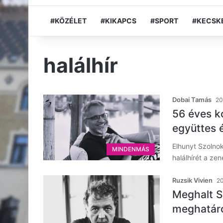
#KÖZÉLET
#KIKAPCS
#SPORT
#KECSK
halálhír
Dobai Tamás
20
56 éves k
együttes 
Elhunyt Szolnok
MINDENMÁS
halálhírét a ze
Ruzsik Vivien
20
Meghalt S
meghatáro