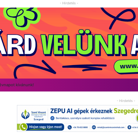
- Hirdetés -
névnapot kívánunk!
- Hirdetés -