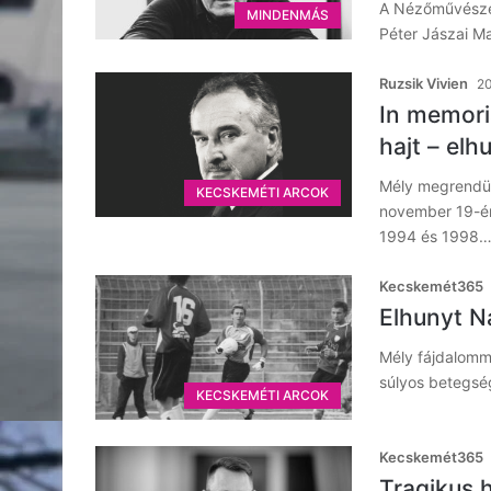
A Nézőművészet
MINDENMÁS
Péter Jászai Ma
Ruzsik Vivien
20
In memori
hajt – elh
Mély megrendül
KECSKEMÉTI ARCOK
november 19-én
1994 és 1998
Kecskemét365
Elhunyt N
Mély fájdalomma
súlyos betegsé
KECSKEMÉTI ARCOK
Kecskemét365
Tragikus 