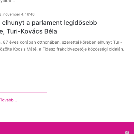
lyóirat…
, november 4. 16:40
 elhunyt a parlament legidősebb
e, Turi-Kovács Béla
 87 éves korában otthonában, szerettei körében elhunyt Turi-
özölte Kocsis Máté, a Fidesz frakcióvezetője közösségi oldalán.
Tovább...
Fa