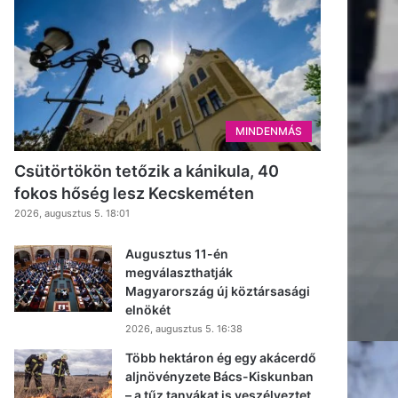
MINDENMÁS
Csütörtökön tetőzik a kánikula, 40
fokos hőség lesz Kecskeméten
2026, augusztus 5. 18:01
Augusztus 11-én
megválaszthatják
Magyarország új köztársasági
elnökét
2026, augusztus 5. 16:38
Több hektáron ég egy akácerdő
aljnövényzete Bács-Kiskunban
– a tűz tanyákat is veszélyeztet