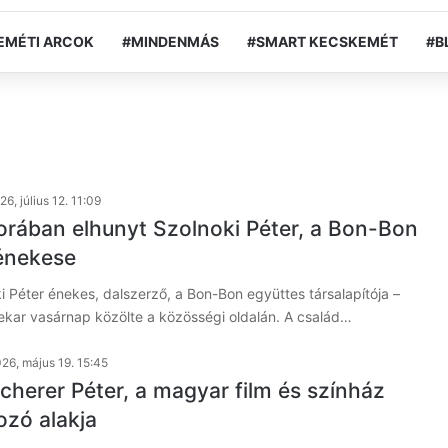
EMÉTI ARCOK
#MINDENMÁS
#SMART KECSKEMÉT
#B
26, július 12. 11:09
orában elhunyt Szolnoki Péter, a Bon-Bon
énekese
i Péter énekes, dalszerző, a Bon-Bon együttes társalapítója –
nekar vasárnap közölte a közösségi oldalán. A család…
26, május 19. 15:45
cherer Péter, a magyar film és színház
zó alakja