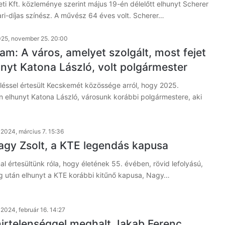
i Kft. közleménye szerint május 19-én délelőtt elhunyt Scherer
ri-díjas színész. A művész 64 éves volt. Scherer…
25, november 25. 20:00
am: A város, amelyet szolgált, most fejet
unyt Katona László, volt polgármester
éssel értesült Kecskemét közössége arról, hogy 2025.
 elhunyt Katona László, városunk korábbi polgármestere, aki
…
2024, március 7. 15:36
agy Zsolt, a KTE legendás kapusa
l értesültünk róla, hogy életének 55. évében, rövid lefolyású,
g után elhunyt a KTE korábbi kitűnő kapusa, Nagy…
2024, február 16. 14:27
hirtelenséggel meghalt Jakab Ferenc