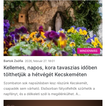
MINDENMÁS
Bartok Zsófia
2026, február 27. 18:01
Kellemes, napos, kora tavaszias időben
tölthetjük a hétvégét Kecskeméten
Szombaton sok napsütésben lesz részünk Kecskemét,
csapadék sem várható. Elsősorban fátyolfelhők szűrhetik a
napfényt, és a délkeleti szél is megélénkülhet. A…