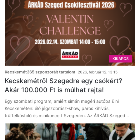
KIKAPCS
Kecskemét365 szponzorált tartalom
2026, február 12. 13:15
Kecskemétről Szegedre egy csókért?
Akár 100.000 Ft is múlhat rajta!
Egy szombati program, amiért simán megéri autóba ülni
Kecskeméten: élő jégszobrász-show, páros kihívás,
trüffelkóstoló és minikoncert Szegeden. Az ÁRKÁD Szeged…