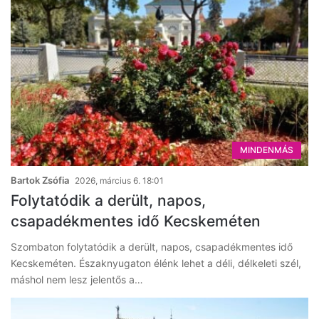
MINDENMÁS
Bartok Zsófia
2026, március 6. 18:01
Folytatódik a derült, napos,
csapadékmentes idő Kecskeméten
Szombaton folytatódik a derült, napos, csapadékmentes idő
Kecskeméten. Északnyugaton élénk lehet a déli, délkeleti szél,
máshol nem lesz jelentős a…