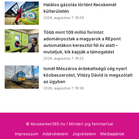
Halálos gázolás történt Kecskemét
külterületén
2026, augusztus 7. 19:29
Több mint 109 millió forintot
adományoztak a magyarok a REpont
automatákon keresztül fél év alatt –
mutatjuk, kik kapják a támogatást
2026, augusztus 7. 19:22
Ismét Mészáros érdekeltségű cég nyert
közbeszerzést, Vitézy Dávid is megszólalt
az ügyben
2026, augusztus 7. 18:36
© Kecskemet365.hu I Minden jog fenntartva!
Impresszum
Adatvédelem
Jogvédelem
Médiaajánlat