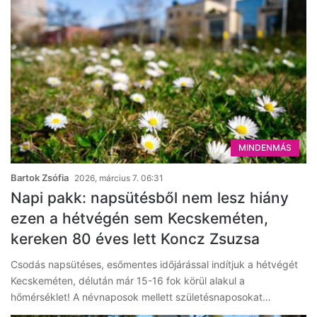
MINDENMÁS
Bartok Zsófia
2026, március 7. 06:31
Napi pakk: napsütésből nem lesz hiány
ezen a hétvégén sem Kecskeméten,
kereken 80 éves lett Koncz Zsuzsa
Csodás napsütéses, esőmentes időjárással indítjuk a hétvégét
Kecskeméten, délután már 15-16 fok körül alakul a
hőmérséklet! A névnaposok mellett születésnaposokat…