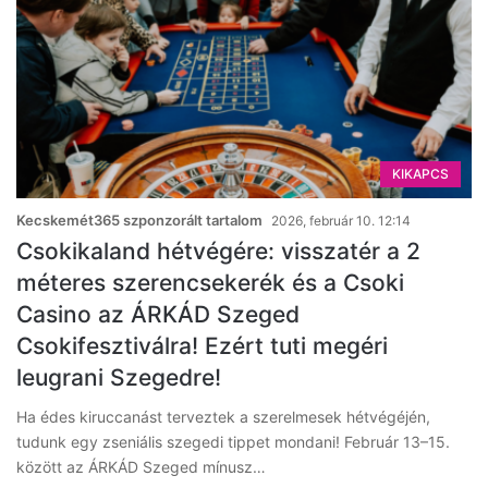
KIKAPCS
Kecskemét365 szponzorált tartalom
2026, február 10. 12:14
Csokikaland hétvégére: visszatér a 2
méteres szerencsekerék és a Csoki
Casino az ÁRKÁD Szeged
Csokifesztiválra! Ezért tuti megéri
leugrani Szegedre!
Ha édes kiruccanást terveztek a szerelmesek hétvégéjén,
tudunk egy zseniális szegedi tippet mondani! Február 13–15.
között az ÁRKÁD Szeged mínusz…