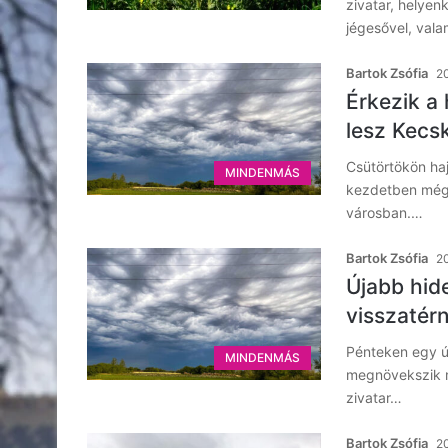
zivatar, helyen
jégesővel, val
Bartok Zsófia
20
Érkezik a
lesz Kec
Csütörtökön haj
MINDENMÁS
kezdetben még 
városban.…
Bartok Zsófia
20
Újabb hid
visszatér
Pénteken egy ú
MINDENMÁS
megnövekszik m
zivatar…
Bartok Zsófia
20