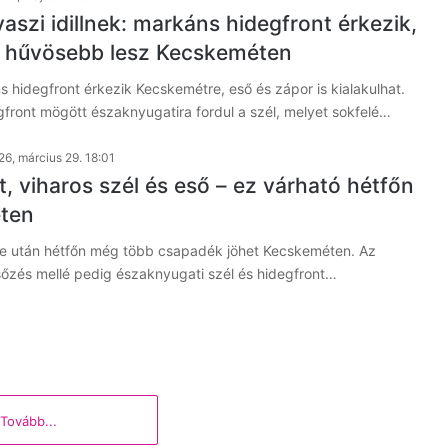
aszi idillnek: markáns hidegfront érkezik,
l hűvösebb lesz Kecskeméten
hidegfront érkezik Kecskemétre, eső és zápor is kialakulhat.
front mögött északnyugatira fordul a szél, melyet sokfelé…
26, március 29. 18:01
, viharos szél és eső – ez várható hétfőn
ten
e után hétfőn még több csapadék jöhet Kecskeméten. Az
őzés mellé pedig északnyugati szél és hidegfront…
Tovább...