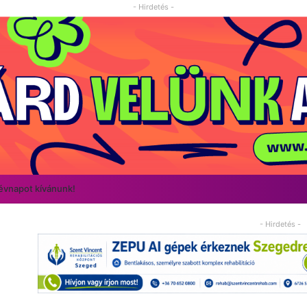
- Hirdetés -
névnapot kívánunk!
- Hirdetés -