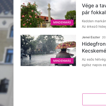
Vége a tav
pár fokka
Kedden markáns 
MINDENMÁS
Az érkező hideg
Jenei Eszter
20
Hidegfront
Kecskemé
Az esős hétvég
MINDENMÁS
egész napos es