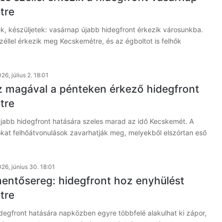
tre
k, készüljetek: vasárnap újabb hidegfront érkezik városunkba.
széllel érkezik meg Kecskemétre, és az égboltot is felhők
26, július 2. 18:01
z magával a pénteken érkező hidegfront
tre
jabb hidegfront hatására szeles marad az idő Kecskemét. A
kat felhőátvonulások zavarhatják meg, melyekből elszórtan eső
26, június 30. 18:01
mentősereg: hidegfront hoz enyhülést
tre
degfront hatására napközben egyre többfelé alakulhat ki zápor,