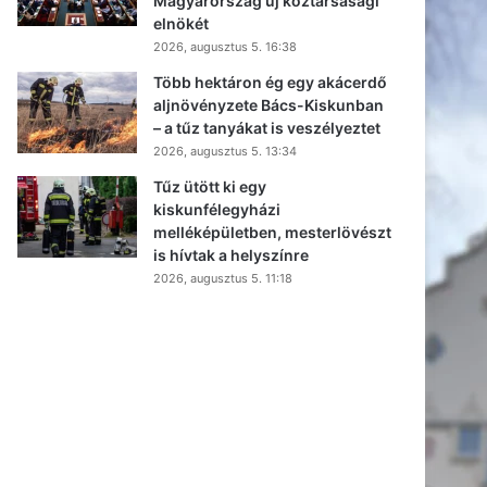
Magyarország új köztársasági
elnökét
2026, augusztus 5. 16:38
Több hektáron ég egy akácerdő
aljnövényzete Bács-Kiskunban
– a tűz tanyákat is veszélyeztet
2026, augusztus 5. 13:34
Tűz ütött ki egy
kiskunfélegyházi
melléképületben, mesterlövészt
is hívtak a helyszínre
2026, augusztus 5. 11:18