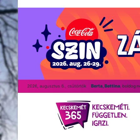
Berta, Bettina
2026, augusztus 6., csütörtök
, boldog 