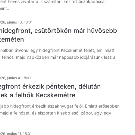
ként heves zivatarra is számítani kell felhőszakadással,
amint…
26, június 10. 18:01
 hidegfront, csütörtökön már hűvösebb
skeméten
nalban átvonul egy hidegfront Kecskemét felett, ami miatt
felhős, majd napközben már naposabb időjárásunk lesz a
26, június 4. 18:01
egfront érkezik pénteken, délután
nek a felhők Kecskemétre
jabb hidegfront érkezik északnyugat felől. Emiatt erősebben
ajd a felhőzet, és elszórtan kisebb eső, zápor, egy-egy
26, május 11. 18:01