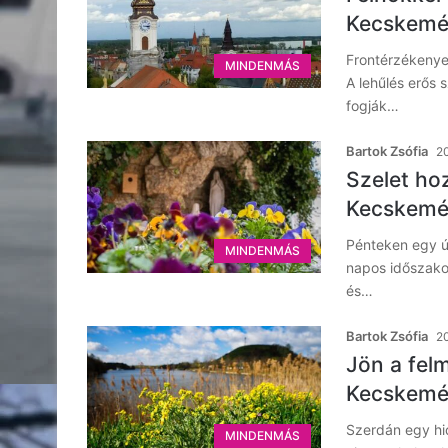
Kecskemé
Frontérzékenye
MINDENMÁS
A lehűlés erős 
fogják…
Bartok Zsófia
20
Szelet ho
Kecskemé
Pénteken egy ú
MINDENMÁS
napos időszako
és…
Bartok Zsófia
20
Jön a fel
Kecskemé
Szerdán egy hi
MINDENMÁS