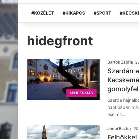
#KÖZÉLET
#KIKAPCS
#SPORT
#KECSK
hidegfront
Bartok Zsófia
20
Szerdán e
Kecskemét
gomolyfel
MINDENMÁS
Szerda hajnalb
napközben már 
eső, és…
Jenei Eszter
202
Felhőkkel 