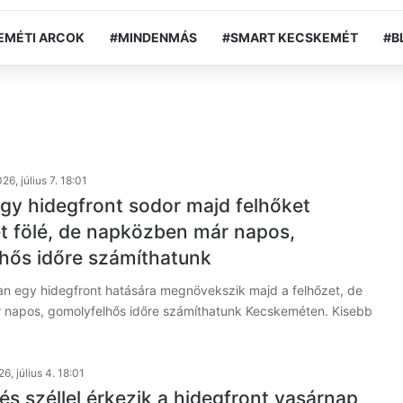
EMÉTI ARCOK
#MINDENMÁS
#SMART KECSKEMÉT
#B
26, július 7. 18:01
gy hidegfront sodor majd felhőket
 fölé, de napközben már napos,
hős időre számíthatunk
an egy hidegfront hatására megnövekszik majd a felhőzet, de
napos, gomolyfelhős időre számíthatunk Kecskeméten. Kisebb
6, július 4. 18:01
és széllel érkezik a hidegfront vasárnap