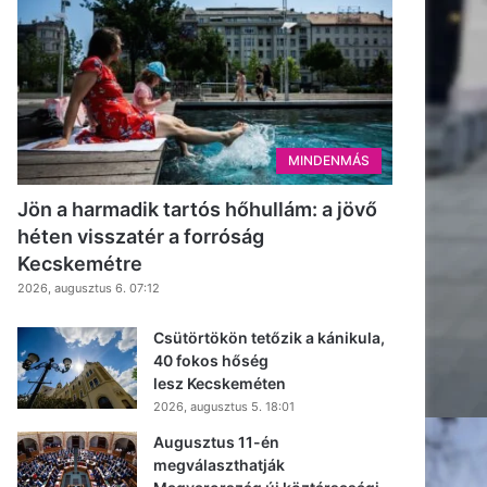
MINDENMÁS
Jön a harmadik tartós hőhullám: a jövő
héten visszatér a forróság
Kecskemétre
2026, augusztus 6. 07:12
Csütörtökön tetőzik a kánikula,
40 fokos hőség
lesz Kecskeméten
2026, augusztus 5. 18:01
Augusztus 11-én
megválaszthatják