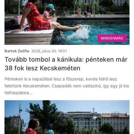
MINDENMÁS
Bartok Zsófia
2026, július 30. 18:01
Tovább tombol a kánikula: pénteken már
38 fok lesz Kecskeméten
Pénteken is a napsütésé lesz a főszerep, kevés felhő lesz
felettünk Kecskeméten. Csapadék nem valószínű, így egy jó kis
felfrissülésre…