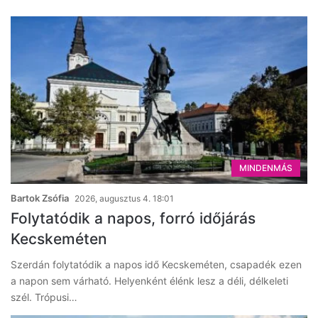
MINDENMÁS
Bartok Zsófia
2026, augusztus 4. 18:01
Folytatódik a napos, forró időjárás
Kecskeméten
Szerdán folytatódik a napos idő Kecskeméten, csapadék ezen
a napon sem várható. Helyenként élénk lesz a déli, délkeleti
szél. Trópusi…