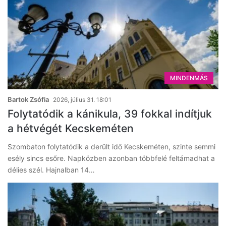
MINDENMÁS
Bartok Zsófia
2026, július 31. 18:01
Folytatódik a kánikula, 39 fokkal indítjuk
a hétvégét Kecskeméten
Szombaton folytatódik a derült idő Kecskeméten, szinte semmi
esély sincs esőre. Napközben azonban többfelé feltámadhat a
délies szél. Hajnalban 14…