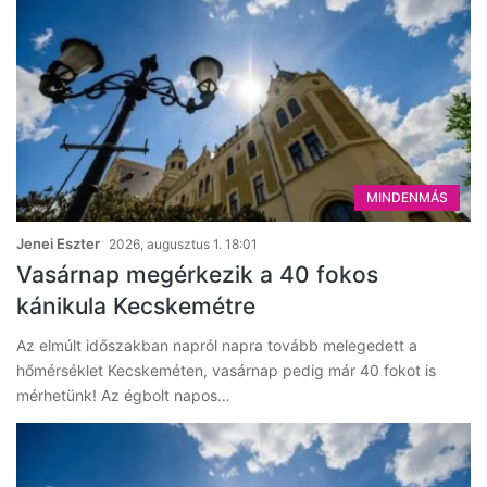
MINDENMÁS
Jenei Eszter
2026, augusztus 1. 18:01
Vasárnap megérkezik a 40 fokos
kánikula Kecskemétre
Az elmúlt időszakban napról napra tovább melegedett a
hőmérséklet Kecskeméten, vasárnap pedig már 40 fokot is
mérhetünk! Az égbolt napos…