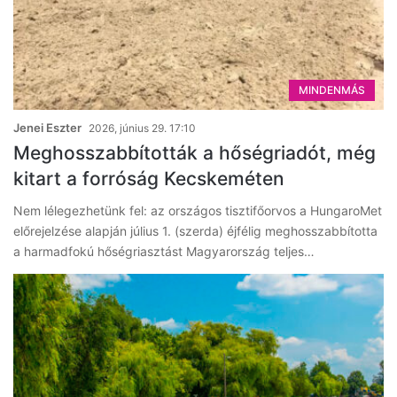
MINDENMÁS
Jenei Eszter
2026, június 29. 17:10
Meghosszabbították a hőségriadót, még
kitart a forróság Kecskeméten
Nem lélegezhetünk fel: az országos tisztifőorvos a HungaroMet
előrejelzése alapján július 1. (szerda) éjfélig meghosszabbította
a harmadfokú hőségriasztást Magyarország teljes…