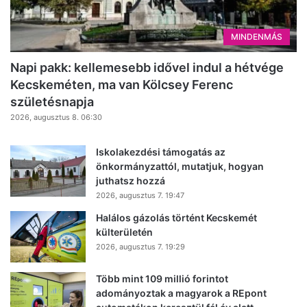
MINDENMÁS
Napi pakk: kellemesebb idővel indul a hétvége
Kecskeméten, ma van Kölcsey Ferenc
születésnapja
2026, augusztus 8. 06:30
Iskolakezdési támogatás az
önkormányzattól, mutatjuk, hogyan
juthatsz hozzá
2026, augusztus 7. 19:47
Halálos gázolás történt Kecskemét
külterületén
2026, augusztus 7. 19:29
Több mint 109 millió forintot
adományoztak a magyarok a REpont