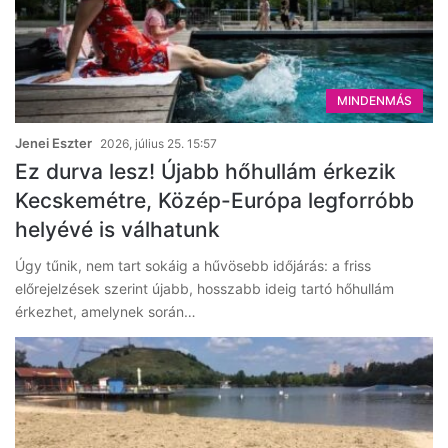
MINDENMÁS
Jenei Eszter
2026, július 25. 15:57
Ez durva lesz! Újabb hőhullám érkezik
Kecskemétre, Közép-Európa legforróbb
helyévé is válhatunk
Úgy tűnik, nem tart sokáig a hűvösebb időjárás: a friss
előrejelzések szerint újabb, hosszabb ideig tartó hőhullám
érkezhet, amelynek során…