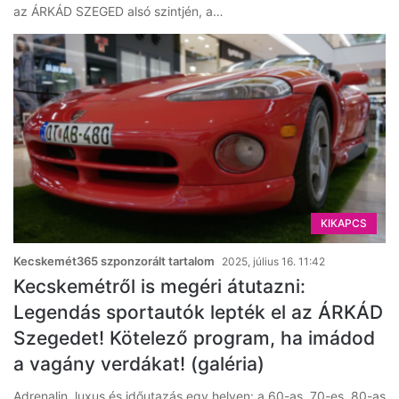
az ÁRKÁD SZEGED alsó szintjén, a…
KIKAPCS
Kecskemét365 szponzorált tartalom
2025, július 16. 11:42
Kecskemétről is megéri átutazni:
Legendás sportautók lepték el az ÁRKÁD
Szegedet! Kötelező program, ha imádod
a vagány verdákat! (galéria)
Adrenalin, luxus és időutazás egy helyen: a 60-as, 70-es, 80-as