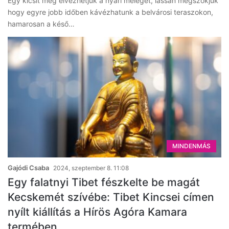
Egy kicsit még élvezhetjük a nyári meleget, lassan megszokjuk
hogy egyre jobb időben kávézhatunk a belvárosi teraszokon,
hamarosan a késő…
MINDENMÁS
Gajódi Csaba
2024, szeptember 8. 11:08
Egy falatnyi Tibet fészkelte be magát
Kecskemét szívébe: Tibet Kincsei címen
nyílt kiállítás a Hírös Agóra Kamara
termében