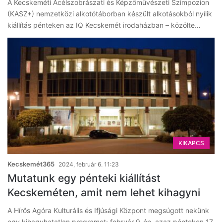
A Kecskeméti Acélszobrászati és Képzőművészeti Szimpozion
(KASZ+) nemzetközi alkotótáborban készült alkotásokból nyílik
kiállítás pénteken az IQ Kecskemét irodaházban – közölte…
KIKAPCS
Kecskemét365
2024, február 6. 11:23
Mutatunk egy pénteki kiállítást
Kecskeméten, amit nem lehet kihagyni
A Hírös Agóra Kulturális és Ifjúsági Központ megsúgott nekünk
egy kihagyhatatlan programot: február 9-én, azaz pénteken 17