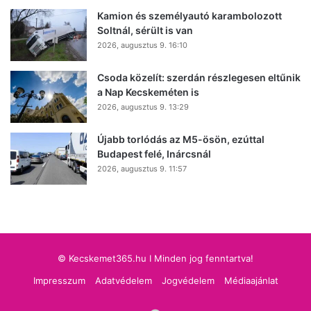
Kamion és személyautó karambolozott
Soltnál, sérült is van
2026, augusztus 9. 16:10
Csoda közelít: szerdán részlegesen eltűnik
a Nap Kecskeméten is
2026, augusztus 9. 13:29
Újabb torlódás az M5-ösön, ezúttal
Budapest felé, Inárcsnál
2026, augusztus 9. 11:57
© Kecskemet365.hu I Minden jog fenntartva!
Impresszum
Adatvédelem
Jogvédelem
Médiaajánlat