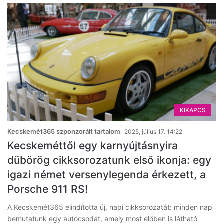
KIKAPCS
Kecskemét365 szponzorált tartalom
2025, július 17. 14:22
Kecskeméttől egy karnyújtásnyira
dübörög cikksorozatunk első ikonja: egy
igazi német versenylegenda érkezett, a
Porsche 911 RS!
A Kecskemét365 elindította új, napi cikksorozatát: minden nap
bemutatunk egy autócsodát, amely most élőben is látható