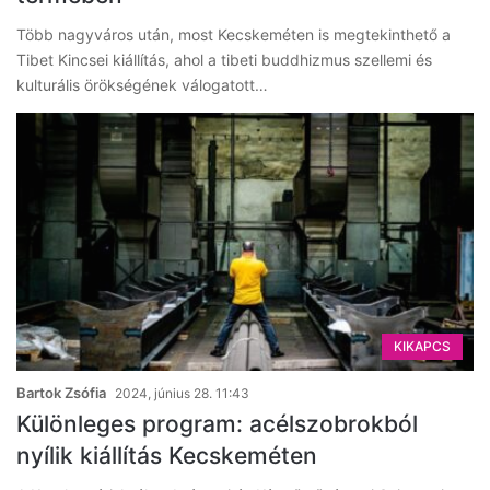
Több nagyváros után, most Kecskeméten is megtekinthető a
Tibet Kincsei kiállítás, ahol a tibeti buddhizmus szellemi és
kulturális örökségének válogatott…
KIKAPCS
Bartok Zsófia
2024, június 28. 11:43
Különleges program: acélszobrokból
nyílik kiállítás Kecskeméten