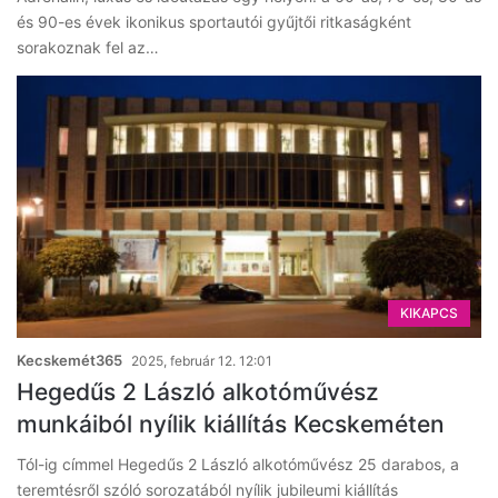
és 90-es évek ikonikus sportautói gyűjtői ritkaságként
sorakoznak fel az…
KIKAPCS
Kecskemét365
2025, február 12. 12:01
Hegedűs 2 László alkotóművész
munkáiból nyílik kiállítás Kecskeméten
Tól-ig címmel Hegedűs 2 László alkotóművész 25 darabos, a
teremtésről szóló sorozatából nyílik jubileumi kiállítás