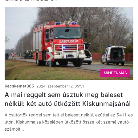
MINDENMÁS
Kecskemét365
2024, szeptember 12. 09:51
A mai reggelt sem úsztuk meg baleset
nélkül: két autó ütközött Kiskunmajsánál
A csütörtök reggel sem telt el baleset nélkül, ezúttal az 5411-es
úton, Kiskunmajsa közelében ütközött össze két személyautó –
számolt…