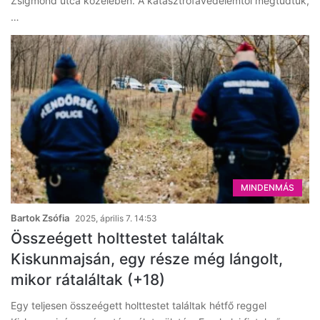
Zsigmond utca közelében. A katasztrófavédelemtől megtudtuk,
…
MINDENMÁS
Bartok Zsófia
2025, április 7. 14:53
Összeégett holttestet találtak
Kiskunmajsán, egy része még lángolt,
mikor rátaláltak (+18)
Egy teljesen összeégett holttestet találtak hétfő reggel