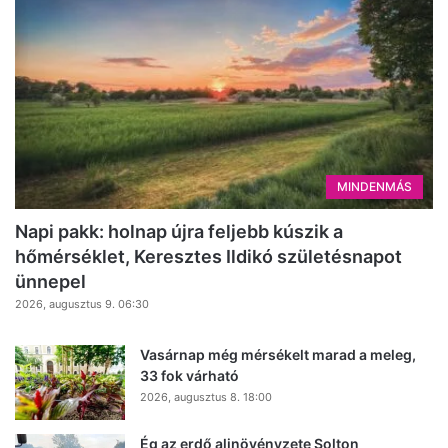
MINDENMÁS
Napi pakk: holnap újra feljebb kúszik a
hőmérséklet, Keresztes Ildikó születésnapot
ünnepel
2026, augusztus 9. 06:30
Vasárnap még mérsékelt marad a meleg,
33 fok várható
2026, augusztus 8. 18:00
Ég az erdő aljnövényzete Solton