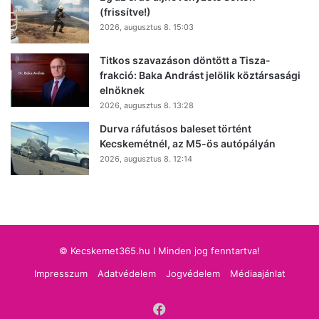
(frissítve!)
2026, augusztus 8. 15:03
Titkos szavazáson döntött a Tisza-
frakció: Baka Andrást jelölik köztársasági
elnöknek
2026, augusztus 8. 13:28
Durva ráfutásos baleset történt
Kecskemétnél, az M5-ös autópályán
2026, augusztus 8. 12:14
© Kecskemet365.hu I Minden jog fenntartva!
Impresszum
Adatvédelem
Jogvédelem
Médiaajánlat
Facebook