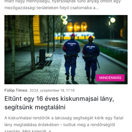
miatt nagy mennyiségű, nyersolajnak tűnő anyag ömlött egy
mezőgazdasági területeken folyó csatornába a…
MINDENMÁS
Fülöp Tímea
2024, szeptember 18. 17:16
Eltűnt egy 16 éves kiskunmajsai lány,
segítsünk megtalálni
A kiskunhalasi rendőrök a lakosság segítségét kérik egy fiatal
lány megtalálása érdekében – tudtuk meg a rendőrségtől
szerdán. Mint kiderült, a…