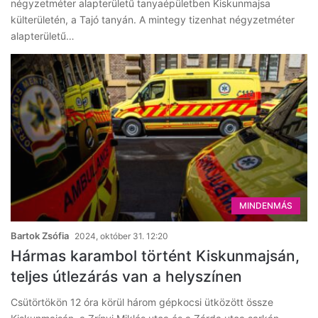
négyzetméter alapterületű tanyaépületben Kiskunmajsa
külterületén, a Tajó tanyán. A mintegy tizenhat négyzetméter
alapterületű…
MINDENMÁS
Bartok Zsófia
2024, október 31. 12:20
Hármas karambol történt Kiskunmajsán,
teljes útlezárás van a helyszínen
Csütörtökön 12 óra körül három gépkocsi ütközött össze