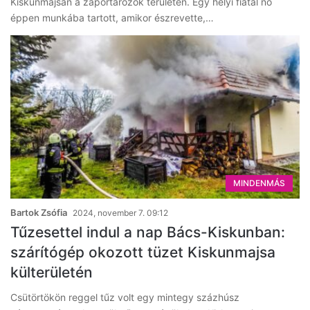
Kiskunmajsán a záportározók területén. Egy helyi fiatal nő
éppen munkába tartott, amikor észrevette,…
MINDENMÁS
Bartok Zsófia
2024, november 7. 09:12
Tűzesettel indul a nap Bács-Kiskunban:
szárítógép okozott tüzet Kiskunmajsa
külterületén
Csütörtökön reggel tűz volt egy mintegy százhúsz