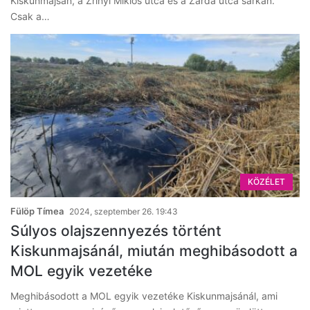
Kiskunmajsán, a Zrínyi Miklós utca és a Zárda utca sarkán.
Csak a…
KÖZÉLET
Fülöp Tímea
2024, szeptember 26. 19:43
Súlyos olajszennyezés történt
Kiskunmajsánál, miután meghibásodott a
MOL egyik vezetéke
Meghibásodott a MOL egyik vezetéke Kiskunmajsánál, ami