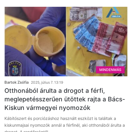
MINDENMÁS
Bartok Zsófia
2025, július 7. 13:19
Otthonából árulta a drogot a férfi,
meglepetésszerűen ütöttek rajta a Bács-
Kiskun vármegyei nyomozók
Kábítószert és porciózáshoz használt eszközt is találtak a
kiskunmajsai nyomozók annál a férfinél, aki otthonából árulta a
drogot. A rendőrségtől…