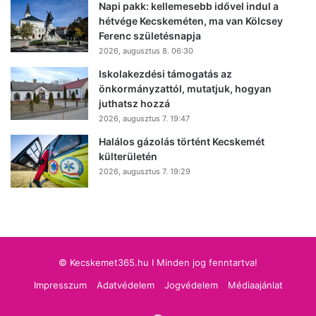
Napi pakk: kellemesebb idővel indul a
hétvége Kecskeméten, ma van Kölcsey
Ferenc születésnapja
2026, augusztus 8. 06:30
Iskolakezdési támogatás az
önkormányzattól, mutatjuk, hogyan
juthatsz hozzá
2026, augusztus 7. 19:47
Halálos gázolás történt Kecskemét
külterületén
2026, augusztus 7. 19:29
© Kecskemet365.hu I Minden jog fenntartva!
Impresszum
Adatvédelem
Jogvédelem
Médiaajánlat