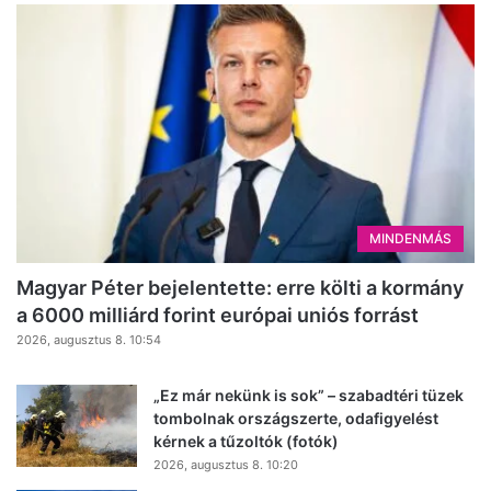
MINDENMÁS
Magyar Péter bejelentette: erre költi a kormány
a 6000 milliárd forint európai uniós forrást
2026, augusztus 8. 10:54
„Ez már nekünk is sok” – szabadtéri tüzek
tombolnak országszerte, odafigyelést
kérnek a tűzoltók (fotók)
2026, augusztus 8. 10:20