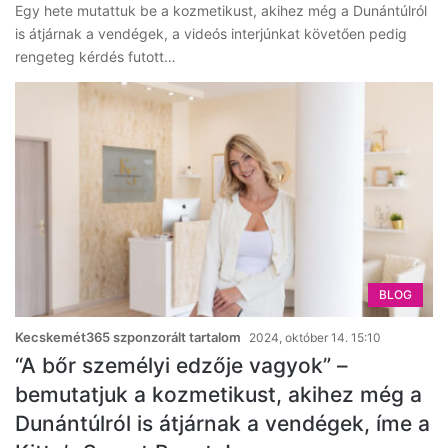
Egy hete mutattuk be a kozmetikust, akihez még a Dunántúlról
is átjárnak a vendégek, a videós interjúnkat követően pedig
rengeteg kérdés futott…
BLOG
Kecskemét365 szponzorált tartalom
2024, október 14. 15:10
“A bőr személyi edzője vagyok” –
bemutatjuk a kozmetikust, akihez még a
Dunántúlról is átjárnak a vendégek, íme a