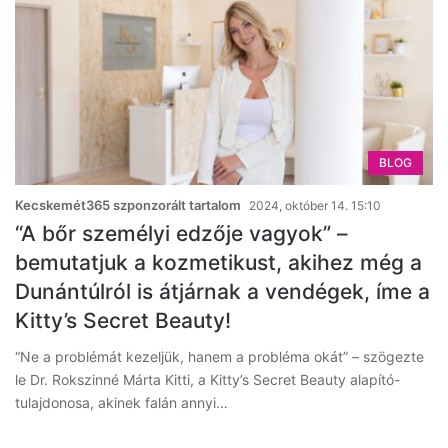
BLOG
Kecskemét365 szponzorált tartalom
2024, október 14. 15:10
“A bőr személyi edzője vagyok” –
bemutatjuk a kozmetikust, akihez még a
Dunántúlról is átjárnak a vendégek, íme a
Kitty’s Secret Beauty!
“Ne a problémát kezeljük, hanem a probléma okát” – szögezte
le Dr. Rokszinné Márta Kitti, a Kitty’s Secret Beauty alapító-
tulajdonosa, akinek falán annyi…