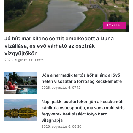
KÖZÉLET
Jó hír: már kilenc centit emelkedett a Duna
vízállása, és eső várható az osztrák
vízgyűjtőkön
2026, augusztus 6. 08:29
Jön a harmadik tartós hőhullám: a jövő
héten visszatér a forróság Kecskemétre
2026, augusztus 6. 07:12
Napi pakk: csütörtökön jön a kecskeméti
kánikula csúcspontja, ma van a nukleáris
fegyverek betiltásáért folyó harc
világnapja
2026, augusztus 6. 06:30