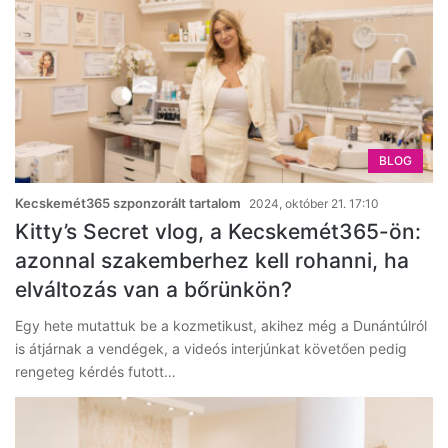
BLOG
Kecskemét365 szponzorált tartalom
2024, október 21. 17:10
Kitty’s Secret vlog, a Kecskemét365-ön:
azonnal szakemberhez kell rohanni, ha
elváltozás van a bőrünkön?
Egy hete mutattuk be a kozmetikust, akihez még a Dunántúlról
is átjárnak a vendégek, a videós interjúnkat követően pedig
rengeteg kérdés futott…