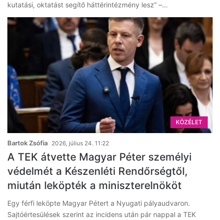
kutatási, oktatást segítő háttérintézmény lesz” –…
KÖZÉLET
Bartok Zsófia
2026, július 24. 11:22
A TEK átvette Magyar Péter személyi
védelmét a Készenléti Rendőrségtől,
miután leköpték a miniszterelnököt
Egy férfi leköpte Magyar Pétert a Nyugati pályaudvaron.
Sajtóértesülések szerint az incidens után pár nappal a TEK