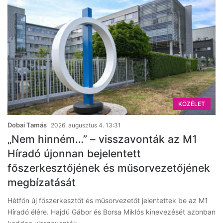
KÖZÉLET
Dobai Tamás
2026, augusztus 4. 13:31
„Nem hinném…” – visszavonták az M1
Híradó újonnan bejelentett
főszerkesztőjének és műsorvezetőjének
megbízatását
Hétfőn új főszerkesztőt és műsorvezetőt jelentettek be az M1
Híradó élére. Hajdú Gábor és Borsa Miklós kinevezését azonban