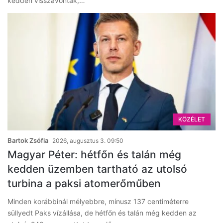
kedden visszavonták,…
KÖZÉLET
Bartok Zsófia
2026, augusztus 3. 09:50
Magyar Péter: hétfőn és talán még
kedden üzemben tartható az utolsó
turbina a paksi atomerőműben
Minden korábbinál mélyebbre, mínusz 137 centiméterre
süllyedt Paks vízállása, de hétfőn és talán még kedden az