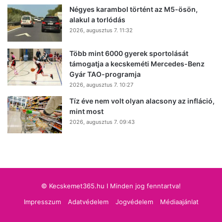
Négyes karambol történt az M5-ösön,
alakul a torlódás
2026, augusztus 7. 11:32
Több mint 6000 gyerek sportolását
támogatja a kecskeméti Mercedes-Benz
Gyár TAO-programja
2026, augusztus 7. 10:27
Tíz éve nem volt olyan alacsony az infláció,
mint most
2026, augusztus 7. 09:43
© Kecskemet365.hu I Minden jog fenntartva!
Impresszum
Adatvédelem
Jogvédelem
Médiaajánlat