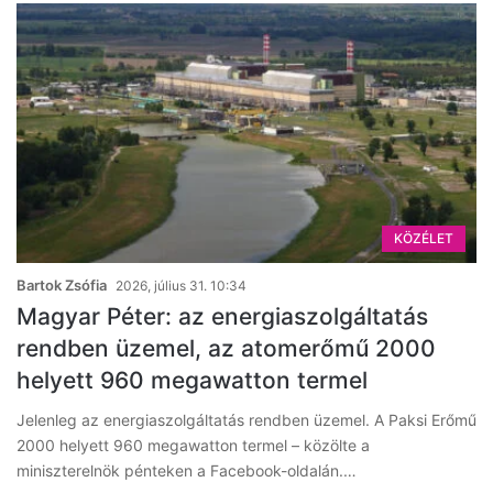
KÖZÉLET
Bartok Zsófia
2026, július 31. 10:34
Magyar Péter: az energiaszolgáltatás
rendben üzemel, az atomerőmű 2000
helyett 960 megawatton termel
Jelenleg az energiaszolgáltatás rendben üzemel. A Paksi Erőmű
2000 helyett 960 megawatton termel – közölte a
miniszterelnök pénteken a Facebook-oldalán.…