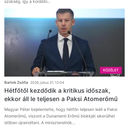
szükség, így a korábbi…
KÖZÉLET
Bartok Zsófia
2026, július 31. 12:04
Hétfőtől kezdődik a kritikus időszak,
ekkor áll le teljesen a Paksi Atomerőmű
Magyar Péter bejelentette, hogy hétfőn teljesen leáll a Paksi
Atomerőmű, viszont a Dunamenti Erőmű blokkját sikerülhet
időben újraindítani. A miniszterelnök…