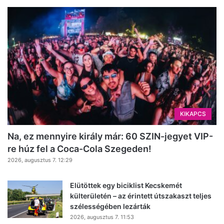
KIKAPCS
Na, ez mennyire király már: 60 SZIN-jegyet VIP-
re húz fel a Coca-Cola Szegeden!
2026, augusztus 7. 12:29
Elütöttek egy biciklist Kecskemét
külterületén – az érintett útszakaszt teljes
szélességében lezárták
2026, augusztus 7. 11:53