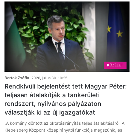
KÖZÉLET
Bartok Zsófia
2026, július 30. 10:25
Rendkívüli bejelentést tett Magyar Péter:
teljesen átalakítják a tankerületi
rendszert, nyilvános pályázaton
választják ki az új igazgatókat
„A kormány döntött az oktatásirányítás teljes átalakításáról. A
Klebelsberg Központ középirányítói funkciója megszűnik, és