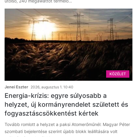
utolsó, 240 megawattot termelő…
KÖZÉLET
Jenei Eszter
2026, augusztus 1. 10:40
Energia-krízis: egyre súlyosabb a
helyzet, új kormányrendelet született és
fogyasztáscsökkentést kértek
Tovább romlott a helyzet a paksi Atomerőműnél: Magyar Péter
szombati bejelentése szerint újabb blokk leállítására volt