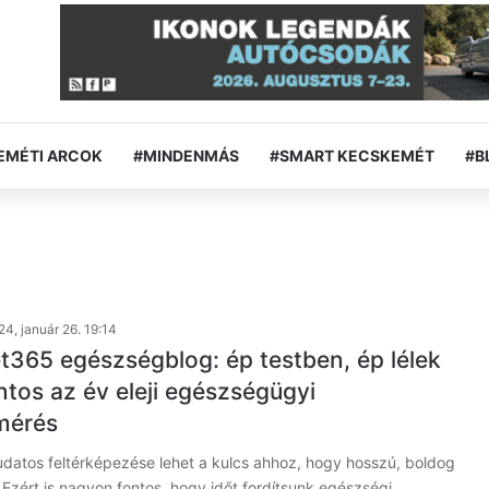
EMÉTI ARCOK
#MINDENMÁS
#SMART KECSKEMÉT
#B
4, január 26. 19:14
365 egészségblog: ép testben, ép lélek
ntos az év eleji egészségügyi
lmérés
datos feltérképezése lehet a kulcs ahhoz, hogy hosszú, boldog
 Ezért is nagyon fontos, hogy időt fordítsunk egészségi…