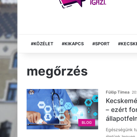
#KÖZÉLET
#KIKAPCS
#SPORT
#KECSK
megőrzés
Fülöp Tímea
202
Kecskemét
– ezért fo
állapotfe
BLOG
Egészségünk tu
életünk legyen.