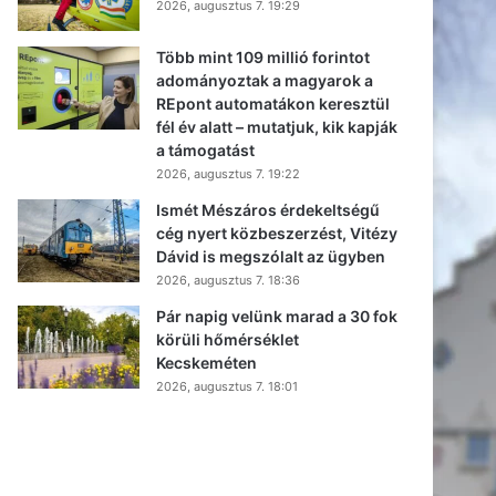
2026, augusztus 7. 19:29
Több mint 109 millió forintot
adományoztak a magyarok a
REpont automatákon keresztül
fél év alatt – mutatjuk, kik kapják
a támogatást
2026, augusztus 7. 19:22
Ismét Mészáros érdekeltségű
cég nyert közbeszerzést, Vitézy
Dávid is megszólalt az ügyben
2026, augusztus 7. 18:36
Pár napig velünk marad a 30 fok
körüli hőmérséklet
Kecskeméten
2026, augusztus 7. 18:01