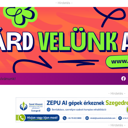
- Hirdetés -
kívánunk!
- Hirdetés -
- Hirdetés -