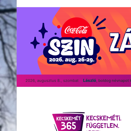
László
2026, augusztus 8., szombat
, boldog névnapot 