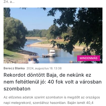
Zrt. a…
MINDENMÁS
Berecz Blanka
2024, augusztus 18. 13:38
Rekordot döntött Baja, de nekünk ez
nem feltétlenül jó: 40 fok volt a városban
szombaton
Az előzetes adatok szerint szombaton is megdőlt az országos
napi melegrekord, szerdához hasonlóan. Baján ismét 40,4