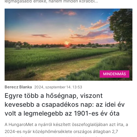
legmagasabb értéke, hanem minden korábbi…
MINDENMÁS
Berecz Blanka
2024, szeptember 14. 13:53
Egyre több a hőségnap, viszont
kevesebb a csapadékos nap: az idei év
volt a legmelegebb az 1901-es év óta
A HungaroMet a nyárról készített összefoglalójában azt írta, a
2024-es nyár középhőmérséklete országos átlagban 2,7