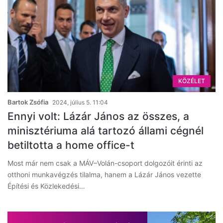
KÖZÉLET
Bartok Zsófia
2024, július 5. 11:04
Ennyi volt: Lázár János az összes, a
minisztériuma alá tartozó állami cégnél
betiltotta a home office-t
Most már nem csak a MÁV–Volán-csoport dolgozóit érinti az
otthoni munkavégzés tilalma, hanem a Lázár János vezette
Építési és Közlekedési…