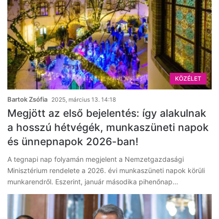
KÖZÉLET
Bartok Zsófia
2025, március 13. 14:18
Megjött az első bejelentés: így alakulnak
a hosszú hétvégék, munkaszüneti napok
és ünnepnapok 2026-ban!
A tegnapi nap folyamán megjelent a Nemzetgazdasági
Minisztérium rendelete a 2026. évi munkaszüneti napok körüli
munkarendről. Eszerint, január másodika pihenőnap…