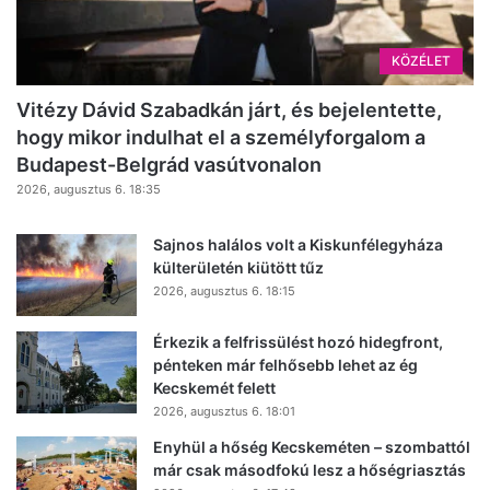
KÖZÉLET
Vitézy Dávid Szabadkán járt, és bejelentette,
hogy mikor indulhat el a személyforgalom a
Budapest-Belgrád vasútvonalon
2026, augusztus 6. 18:35
Sajnos halálos volt a Kiskunfélegyháza
külterületén kiütött tűz
2026, augusztus 6. 18:15
Érkezik a felfrissülést hozó hidegfront,
pénteken már felhősebb lehet az ég
Kecskemét felett
2026, augusztus 6. 18:01
Enyhül a hőség Kecskeméten – szombattól
már csak másodfokú lesz a hőségriasztás