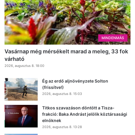
MINDENMÁS
Vasárnap még mérsékelt marad a meleg, 33 fok
várható
2026, augusztus 8. 18:00
Ég az erdő aljnövényzete Solton
(frissítve!)
2026, augusztus 8. 15:03
Titkos szavazáson döntött a Tisza-
frakció: Baka Andrást jelölik köztársasági
elnöknek
2026, augusztus 8. 13:28