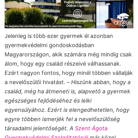
Jelenleg is több ezer gyermek él azonban
gyermekvédelmi gondoskodásban
Magyarországon, akik számára még mindig csak
álom, hogy egy család részeivé válhassanak.
Ezért nagyon fontos, hogy minél többen vállalják
a nevelőszülői hivatást. –
Hiszünk abban, hogy a
család, még ha átmeneti is, alapvető a gyermek
egészséges fejlődéséhez és lelki
egyensúlyához. Ezért is elengedhetetlen, hogy
egyre többen ismerjék fel a nevelőszülőség
társadalmi jelentőségét. A
Szent Ágota
Gyermekvédelmi Szolgáltatónál
már közel