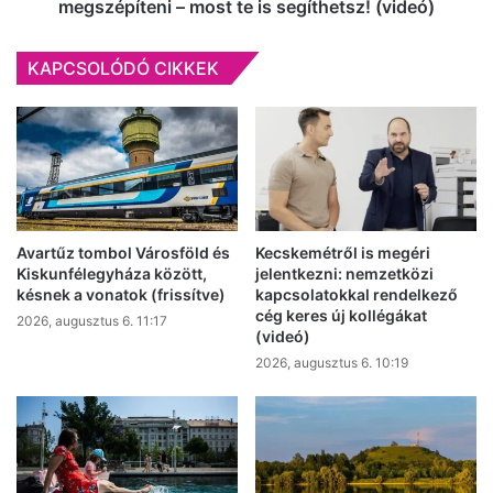
is
megszépíteni – most te is segíthetsz! (videó)
segíthetsz!
(videó)
KAPCSOLÓDÓ CIKKEK
Avartűz tombol Városföld és
Kecskemétről is megéri
Kiskunfélegyháza között,
jelentkezni: nemzetközi
késnek a vonatok (frissítve)
kapcsolatokkal rendelkező
cég keres új kollégákat
2026, augusztus 6. 11:17
(videó)
2026, augusztus 6. 10:19