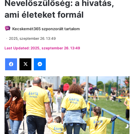
Nevelőszülőség: a hivatás,
ami életeket formál
Kecskemét365 szponzorált tartalom
2025, szeptember 26. 13:49
Last Updated: 2025, szeptember 26. 13:49
Facebook
X
Messenger