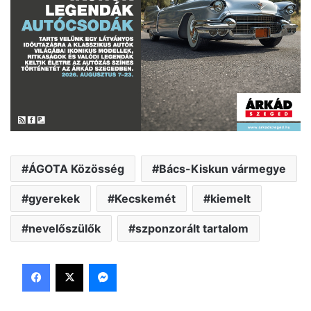
ÁGOTA Közösség
Bács-Kiskun vármegye
gyerekek
Kecskemét
kiemelt
nevelőszülők
szponzorált tartalom
Facebook
X
Messenger