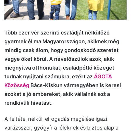
Több ezer vér szerinti családját nélkülöző
gyermek él ma Magyarországon, akiknek még
mindig csak álom, hogy gondoskodó szeretet
vegye őket körül. A nevelőszülők azok, akik
megnyitva otthonukat, családpótló közeget
tudnak nyújtani számukra, ezért az
ÁGOTA
Közösség
Bács-Kiskun vármegyében is keresi
azokat a jó embereket, akik vállalnák ezt a
rendkívüli hivatást.
A feltétel nélküli elfogadás megélése igazi
varázsszer, gyógyír a léleknek és biztos alap a