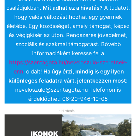
családjukban.
Mit adhat ez a hivatás?
A tudatot,
hogy valós változást hozhat egy gyermek
életébe. Egy közösséget, amely támogat, képez
és végigkísér az úton. Rendszeres jövedelmet,
szociális és szakmai támogatást. Bővebb
információkért keresse fel a
https://szentagota.hu/neveloszulo-szeretnek-
lenni
oldalt!
Ha úgy érzi, mindig is egy ilyen
különleges feladatra várt, jelentkezzen most:
neveloszulo@szentagota.hu
Telefonon is
érdeklődhet: 06-20-946-10-05
- Hirdetés -