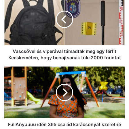
és
viperával
támadtak
meg
egy
férfit
Kecskeméten,
hogy
behajtsanak
Vascsővel és viperával támadtak meg egy férfit
tőle
Kecskeméten, hogy behajtsanak tőle 2000 forintot
2000
forintot
FullAnyuuuu
idén
365
család
karácsonyát
szeretné
megszépíteni
–
most
te
FullAnyuuuu idén 365 család karácsonyát szeretné