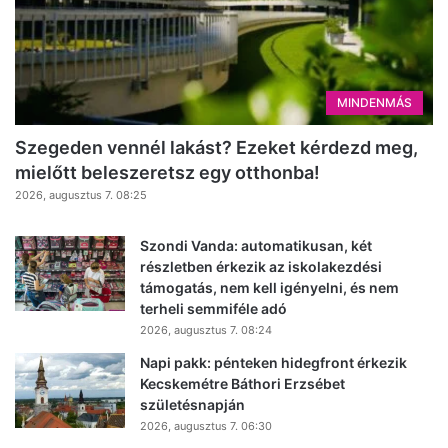
MINDENMÁS
Szegeden vennél lakást? Ezeket kérdezd meg,
mielőtt beleszeretsz egy otthonba!
2026, augusztus 7. 08:25
Szondi Vanda: automatikusan, két
részletben érkezik az iskolakezdési
támogatás, nem kell igényelni, és nem
terheli semmiféle adó
2026, augusztus 7. 08:24
Napi pakk: pénteken hidegfront érkezik
Kecskemétre Báthori Erzsébet
születésnapján
2026, augusztus 7. 06:30