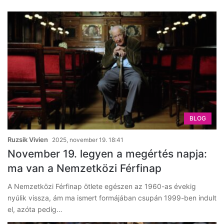
BLOG
Ruzsik Vivien
2025, november 19. 18:41
November 19. legyen a megértés napja:
ma van a Nemzetközi Férfinap
A Nemzetközi Férfinap ötlete egészen az 1960-as évekig
nyúlik vissza, ám ma ismert formájában csupán 1999-ben indult
el, azóta pedig…