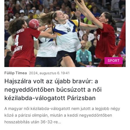
SPORT
Fülöp Tímea
2024, augusztus 6. 19:41
Hajszálra volt az újabb bravúr: a
negyeddöntőben búcsúzott a női
kézilabda-válogatott Párizsban
A magyar női kézilabda-válogatott nem jutott a legjobb négy
közé a párizsi olimpián, miután a keddi negyeddöntőben
hosszabbítás után 36-32-re…