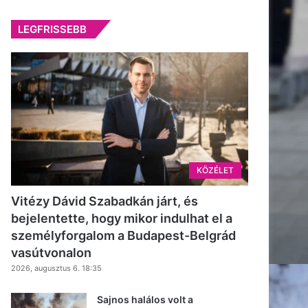
LEGFRISSEBB
KÖZÉLET
Vitézy Dávid Szabadkán járt, és
bejelentette, hogy mikor indulhat el a
személyforgalom a Budapest-Belgrád
vasútvonalon
2026, augusztus 6. 18:35
Sajnos halálos volt a