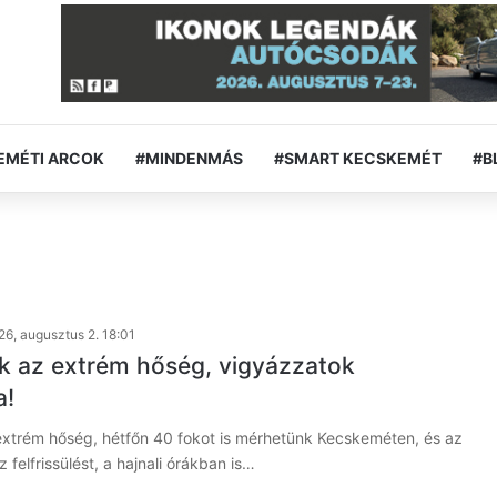
EMÉTI ARCOK
#MINDENMÁS
#SMART KECSKEMÉT
#B
26, augusztus 2. 18:01
ik az extrém hőség, vigyázzatok
a!
 extrém hőség, hétfőn 40 fokot is mérhetünk Kecskeméten, és az
 felfrissülést, a hajnali órákban is…