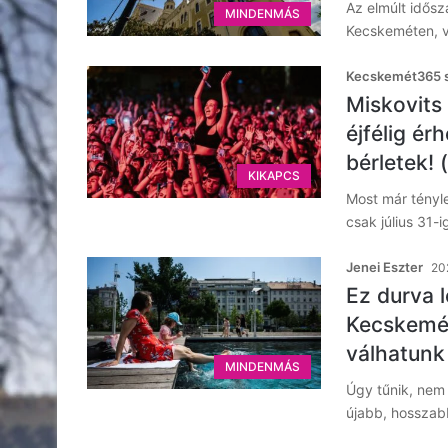
Az elmúlt idős
MINDENMÁS
Kecskeméten, v
Kecskemét365 s
Miskovits
éjfélig ér
bérletek! 
KIKAPCS
Most már tényl
csak július 31-
Jenei Eszter
202
Ez durva 
Kecskemét
válhatunk
MINDENMÁS
Úgy tűnik, nem 
újabb, hosszab