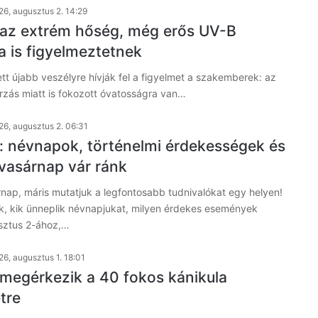
26, augusztus 2. 14:29
az extrém hőség, még erős UV-B
a is figyelmeztetnek
ett újabb veszélyre hívják fel a figyelmet a szakemberek: az
rzás miatt is fokozott óvatosságra van…
26, augusztus 2. 06:31
: névnapok, történelmi érdekességek és
 vasárnap vár ránk
rnap, máris mutatjuk a legfontosabb tudnivalókat egy helyen!
k, kik ünneplik névnapjukat, milyen érdekes események
sztus 2-ához,…
26, augusztus 1. 18:01
megérkezik a 40 fokos kánikula
tre