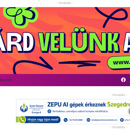
- Hirdetés -
F
vánunk!
- Hirdetés -
- Hirdetés -