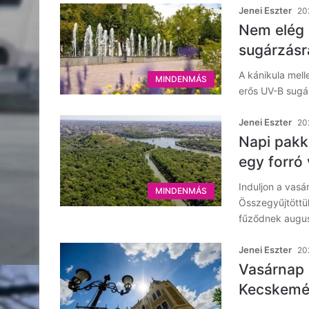
Jenei Eszter
20
Nem elég 
sugárzásr
A kánikula mell
MINDENMÁS
erős UV-B sugá
Jenei Eszter
20
Napi pakk
egy forró
Induljon a vasá
MINDENMÁS
Összegyűjtöttü
fűződnek augu
Jenei Eszter
20
Vasárnap 
Kecskemé