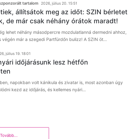
zponzorált tartalom
2026, július 20. 15:51
ek, állítsátok meg az időt: SZIN bérletet
k, de már csak néhány órátok maradt!
lég lehet néhány másodpercre mozdulatlanná dermedni ahhoz,
 végén már a szegedi Partfürdőn bulizz! A SZIN öt…
6, július 19. 18:01
yári időjárásunk lesz hétfőn
ten
ben, napokban volt kánikula és zivatar is, most azonban úgy
zálódni kezd az időjárás, és kellemes nyári…
Tovább...