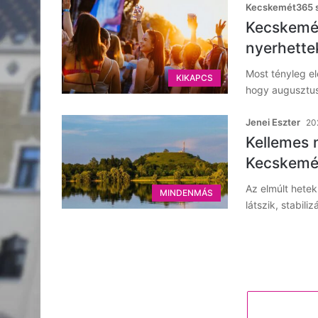
Kecskemét365 s
Kecskeméti
nyerhette
Most tényleg e
KIKAPCS
hogy augusztus
Jenei Eszter
202
Kellemes n
Kecskemé
Az elmúlt hetek
MINDENMÁS
látszik, stabili