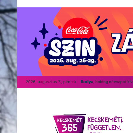
Ibolya
2026, augusztus 7., péntek
, boldog névnapot kí