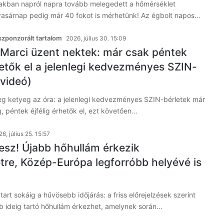
zakban napról napra tovább melegedett a hőmérséklet
asárnap pedig már 40 fokot is mérhetünk! Az égbolt napos…
zponzorált tartalom
2026, július 30. 15:09
 Marci üzent nektek: már csak péntek
hetők el a jelenlegi kedvezményes SZIN-
(videó)
eg ketyeg az óra: a jelenlegi kedvezményes SZIN-bérletek már
ig, péntek éjfélig érhetők el, ezt követően…
6, július 25. 15:57
lesz! Újabb hőhullám érkezik
re, Közép-Európa legforróbb helyévé is
tart sokáig a hűvösebb időjárás: a friss előrejelzések szerint
b ideig tartó hőhullám érkezhet, amelynek során…