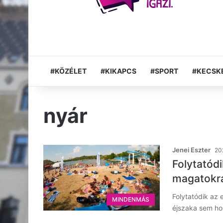
#KÖZÉLET
#KIKAPCS
#SPORT
#KECSK
nyár
Jenei Eszter
20
Folytatód
magatokr
Folytatódik az
MINDENMÁS
éjszaka sem hoz