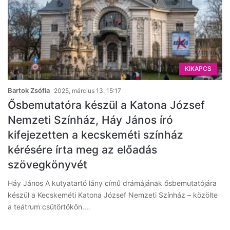
KIKAPCS
Bartok Zsófia
2025, március 13. 15:17
Ősbemutatóra készül a Katona József
Nemzeti Színház, Háy János író
kifejezetten a kecskeméti színház
kérésére írta meg az előadás
szövegkönyvét
Háy János A kutyatartó lány című drámájának ősbemutatójára
készül a Kecskeméti Katona József Nemzeti Színház – közölte
a teátrum csütörtökön.…