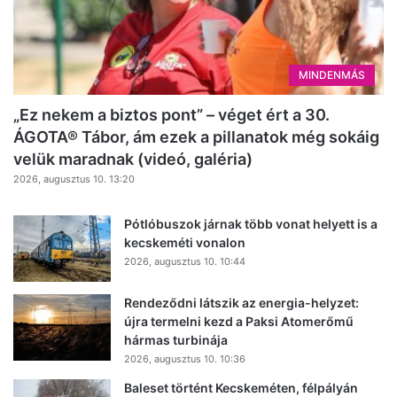
MINDENMÁS
„Ez nekem a biztos pont” – véget ért a 30.
ÁGOTA® Tábor, ám ezek a pillanatok még sokáig
velük maradnak (videó, galéria)
2026, augusztus 10. 13:20
Pótlóbuszok járnak több vonat helyett is a
kecskeméti vonalon
2026, augusztus 10. 10:44
Rendeződni látszik az energia-helyzet:
újra termelni kezd a Paksi Atomerőmű
hármas turbinája
2026, augusztus 10. 10:36
Baleset történt Kecskeméten, félpályán