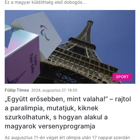
Ez a magyar küldöttség első dobogós…
SPORT
Fülöp Tímea
2024, augusztus 27. 19:35
„Együtt erősebben, mint valaha!” – rajtol
a paralimpia, mutatjuk, kiknek
szurkolhatunk, s hogyan alakul a
magyarok versenyprogramja
Az augusztus 11-én véget ért olimpia után 17 nappal szerdán