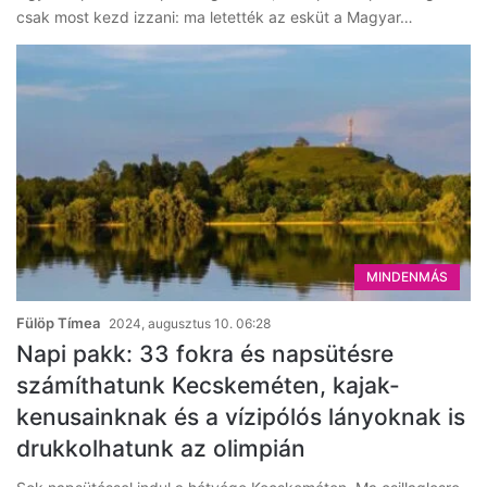
csak most kezd izzani: ma letették az esküt a Magyar…
MINDENMÁS
Fülöp Tímea
2024, augusztus 10. 06:28
Napi pakk: 33 fokra és napsütésre
számíthatunk Kecskeméten, kajak-
kenusainknak és a vízipólós lányoknak is
drukkolhatunk az olimpián