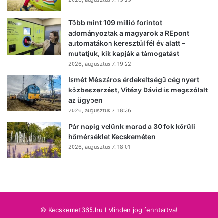
Több mint 109 millió forintot
adományoztak a magyarok a REpont
automatákon keresztül fél év alatt –
mutatjuk, kik kapják a támogatást
2026, augusztus 7. 19:22
Ismét Mészáros érdekeltségű cég nyert
közbeszerzést, Vitézy Dávid is megszólalt
az ügyben
2026, augusztus 7. 18:36
Pár napig velünk marad a 30 fok körüli
hőmérséklet Kecskeméten
2026, augusztus 7. 18:01
© Kecskemet365.hu I Minden jog fenntartva!