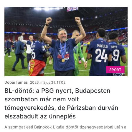
SPORT
Dobai Tamás
2026, május 31. 11:02
BL-döntő: a PSG nyert, Budapesten
szombaton már nem volt
tömegverekedés, de Párizsban durván
elszabadult az ünneplés
A szombat esti Bajnokok Ligája döntőt tizenegyespárbaj után a