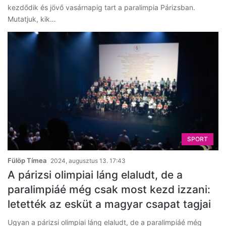
kezdődik és jövő vasárnapig tart a paralimpia Párizsban.
Mutatjuk, kik…
SPORT
Fülöp Tímea
2024, augusztus 13. 17:43
A párizsi olimpiai láng elaludt, de a
paralimpiáé még csak most kezd izzani:
letették az esküt a magyar csapat tagjai
Ugyan a párizsi olimpiai láng elaludt, de a paralimpiáé még