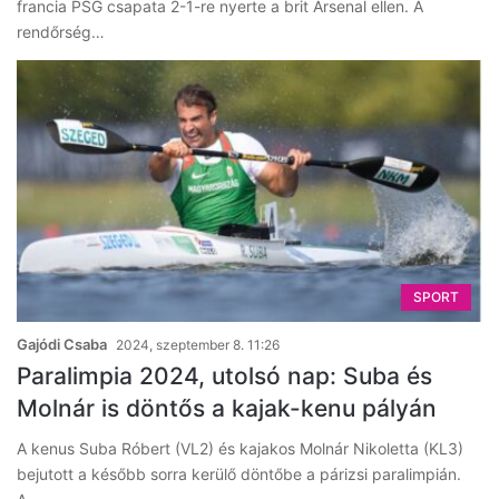
francia PSG csapata 2-1-re nyerte a brit Arsenal ellen. A
rendőrség…
SPORT
Gajódi Csaba
2024, szeptember 8. 11:26
Paralimpia 2024, utolsó nap: Suba és
Molnár is döntős a kajak-kenu pályán
A kenus Suba Róbert (VL2) és kajakos Molnár Nikoletta (KL3)
bejutott a később sorra kerülő döntőbe a párizsi paralimpián.