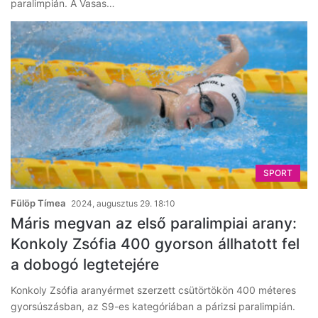
paralimpián. A Vasas…
SPORT
Fülöp Tímea
2024, augusztus 29. 18:10
Máris megvan az első paralimpiai arany:
Konkoly Zsófia 400 gyorson állhatott fel
a dobogó legtetejére
Konkoly Zsófia aranyérmet szerzett csütörtökön 400 méteres
gyorsúszásban, az S9-es kategóriában a párizsi paralimpián.