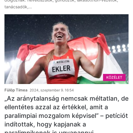
tanácsadók,…
KÖZÉLET
Fülöp Tímea
2024, szeptember 9. 16:54
„Az aránytalanság nemcsak méltatlan, de
ellentétes azzal az értékkel, amit a
paralimpiai mozgalom képvisel” – petíciót
indítottak, hogy kapjanak a
paralimpikonok is ugyanannyi