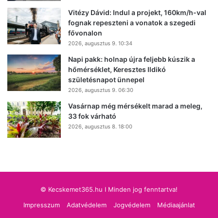
Vitézy Dávid: Indul a projekt, 160km/h-val
fognak repeszteni a vonatok a szegedi
fővonalon
2026, augusztus 9. 10:34
Napi pakk: holnap újra feljebb kúszik a
hőmérséklet, Keresztes Ildikó
születésnapot ünnepel
2026, augusztus 9. 06:30
Vasárnap még mérsékelt marad a meleg,
33 fok várható
2026, augusztus 8. 18:00
© Kecskemet365.hu I Minden jog fenntartva!
Impresszum
Adatvédelem
Jogvédelem
Médiaajánlat