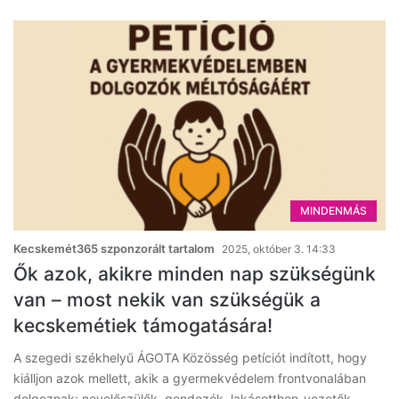
MINDENMÁS
Kecskemét365 szponzorált tartalom
2025, október 3. 14:33
Ők azok, akikre minden nap szükségünk
van – most nekik van szükségük a
kecskemétiek támogatására!
A szegedi székhelyű ÁGOTA Közösség petíciót indított, hogy
kiálljon azok mellett, akik a gyermekvédelem frontvonalában
dolgoznak: nevelőszülők, gondozók, lakásotthon-vezetők,