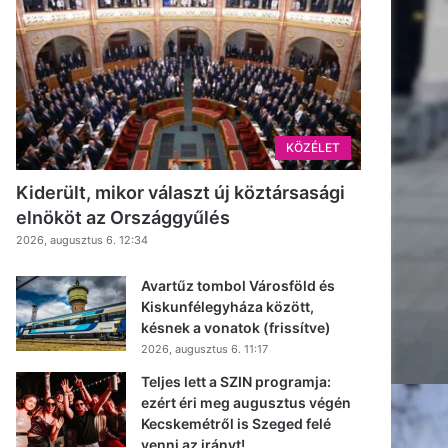
KÖZÉLET
Kiderült, mikor választ új köztársasági
elnököt az Országgyűlés
2026, augusztus 6. 12:34
Avartűz tombol Városföld és
Kiskunfélegyháza között,
késnek a vonatok (frissítve)
2026, augusztus 6. 11:17
Teljes lett a SZIN programja:
ezért éri meg augusztus végén
Kecskemétről is Szeged felé
venni az irányt!