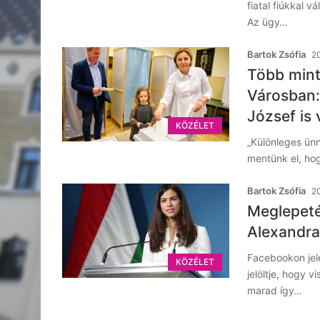
fiatal fiúkkal 
Az ügy…
Bartok Zsófia
20
Több mint
Városban:
József is 
KÖZÉLET
„Különleges ün
mentünk el, hog
Bartok Zsófia
20
Meglepetés
Alexandra 
Facebookon jele
KÖZÉLET
jelöltje, hogy v
marad így…