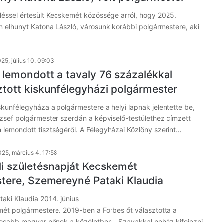
éssel értesült Kecskemét közössége arról, hogy 2025.
 elhunyt Katona László, városunk korábbi polgármestere, aki
…
25, július 10. 09:03
l lemondott a tavaly 76 százalékkal
tott kiskunfélegyházi polgármester
iskunfélegyháza alpolgármestere a helyi lapnak jelentette be,
zsef polgármester szerdán a képviselő-testülethez címzett
 lemondott tisztségéről. A Félegyházai Közlöny szerint…
025, március 4. 17:58
i születésnapját Kecskemét
tere, Szemereyné Pataki Klaudia
aki Klaudia 2014. június
mét polgármestere. 2019-ben a Forbes őt választotta a
sosabb magyar nőnek a közéletben. „Szavakkal nehéz kifejezni,