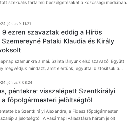
váltott szexuális tartalmú beszélgetéseket a közösségi médiában.
24, június 9. 11:21
 9 ezren szavaztak eddig a Hírös
 Szemereyné Pataki Klaudia és Király
voksolt
nepnap számunkra a mai. Szinta lányunk első szavazó. Együtt
y megvédjük mindazt, amit elértünk, egyúttal biztosítsuk a…
24, június 7. 08:24
, péntekre: visszalépett Szentkirályi
a főpolgármesteri jelöltségtől
ntette be Szentkirályi Alexandra, a Fidesz főpolgármester
isszalép a jelöltségtől. A vasárnapi választásra három jelölt