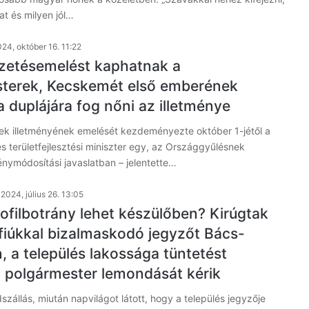
t és milyen jól…
24, október 16. 11:22
fizetésemelést kaphatnak a
terek, Kecskemét első emberének
 duplájára fog nőni az illetménye
ek illetményének emelését kezdeményezte október 1-jétől a
s területfejlesztési miniszter egy, az Országgyűlésnek
énymódosítási javaslatban – jelentette…
2024, július 26. 13:05
ofilbotrány lehet készülőben? Kirúgtak
 fiúkkal bizalmaskodó jegyzőt Bács-
, a település lakossága tüntetést
a polgármester lemondását kérik
zállás, miután napvilágot látott, hogy a település jegyzője