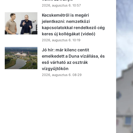
2026, augusztus 6. 10:57
Kecskemétről is megéri
jelentkezni: nemzetközi
kapcsolatokkal rendelkező cég
keres új kollégákat (videó)
2026, augusztus 6. 10:19
Jó hír: már kilenc centit
emelkedett a Duna vízállása, és
eső várható az osztrák
vízgyűjtőkön
2026, augusztus 6. 08:29