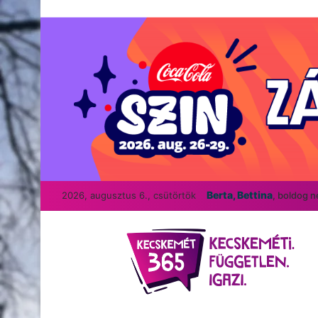
Berta, Bettina
2026, augusztus 6., csütörtök
, boldog 