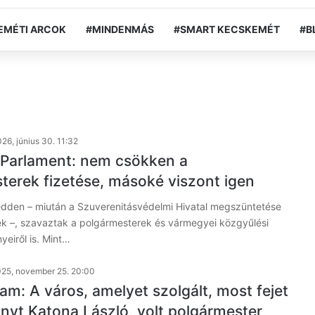
EMÉTI ARCOK
#MINDENMÁS
#SMART KECSKEMÉT
#B
26, június 30. 11:32
 Parlament: nem csökken a
terek fizetése, másoké viszont igen
edden – miután a Szuverenitásvédelmi Hivatal megszüntetése
tek –, szavaztak a polgármesterek és vármegyei közgyűlési
yeiről is. Mint…
25, november 25. 20:00
am: A város, amelyet szolgált, most fejet
unyt Katona László, volt polgármester