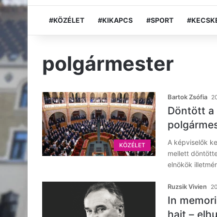
#KÖZÉLET
#KIKAPCS
#SPORT
#KECSK
polgármester
Bartok Zsófia
20
Döntött a
polgármes
A képviselők k
KÖZÉLET
mellett döntöt
elnökök illetmén
Ruzsik Vivien
20
In memori
hajt – elh