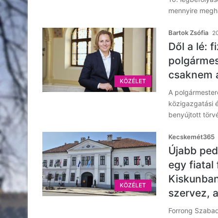
mennyire megha
Bartok Zsófia
20
Dől a lé: 
polgármes
csaknem a
KÖZÉLET
A polgármester
közigazgatási é
benyújtott törv
Kecskemét365
Újabb ped
egy fiatal
Kiskunban
KÖZÉLET
szervez, 
Forrong Szabads