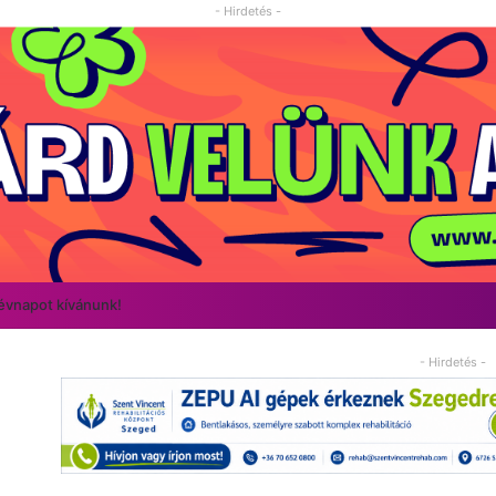
- Hirdetés -
névnapot kívánunk!
- Hirdetés -