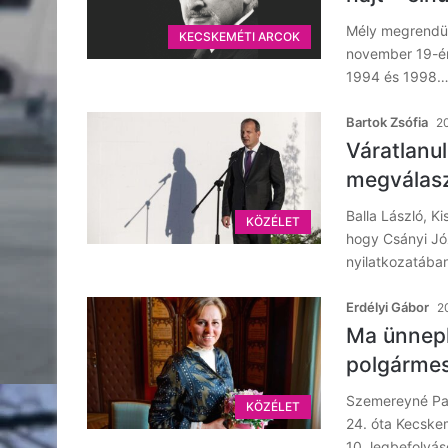
Mély megrendül
KECSKEMÉTI ARCOK
november 19-én
1994 és 1998
Bartok Zsófia
20
Váratlanu
megválasz
Balla László, K
KÖZÉLET
hogy Csányi Jó
nyilatkozatában
Erdélyi Gábor
2
Ma ünnepl
polgármes
Szemereyné Pat
KÖZÉLET
24. óta Kecske
10. legbefolyá