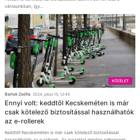
városunkban, így…
KÖZÉLET
Bartok Zsófia
2024, július 15. 12:45
Ennyi volt: keddtől Kecskeméten is már
csak kötelező biztosítással használhatók
az e-rollerek
Keddtől Kecskeméten is már csak kötelező biztosítással
használhatók az e-rollerek. Az igazolást minden rolleresnek