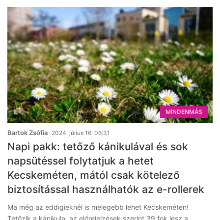
MINDENMÁS
Bartok Zsófia
2024, július 16. 06:31
Napi pakk: tetőző kánikulával és sok
napsütéssel folytatjuk a hetet
Kecskeméten, mától csak kötelező
biztosítással használhatók az e-rollerek
Ma még az eddigieknél is melegebb lehet Kecskeméten!
Tetőzik a kánikula, az előrejelzések szerint 39 fok lesz a