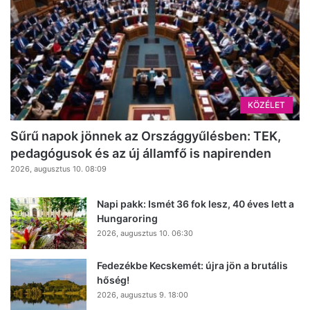
KÖZÉLET
Sűrű napok jönnek az Országgyűlésben: TEK,
pedagógusok és az új államfő is napirenden
2026, augusztus 10. 08:09
Napi pakk: Ismét 36 fok lesz, 40 éves lett a
Hungaroring
2026, augusztus 10. 06:30
Fedezékbe Kecskemét: újra jön a brutális
hőség!
2026, augusztus 9. 18:00