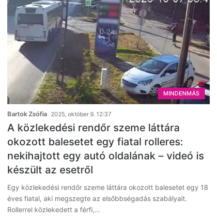
MINDENMÁS
Bartok Zsófia
2025, október 9. 12:37
A közlekedési rendőr szeme láttára
okozott balesetet egy fiatal rolleres:
nekihajtott egy autó oldalának – videó is
készült az esetről
Egy közlekedési rendőr szeme láttára okozott balesetet egy 18
éves fiatal, aki megszegte az elsőbbségadás szabályait.
Rollerrel közlekedett a férfi,…