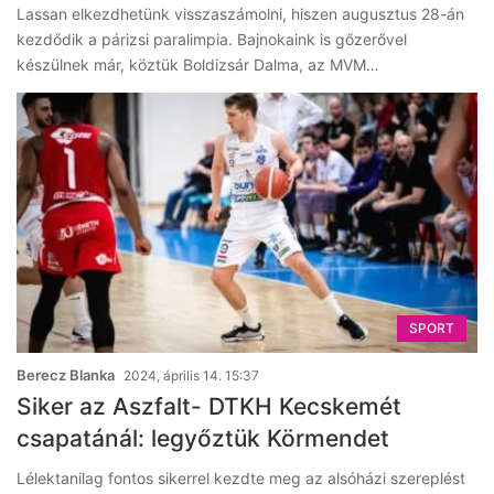
Lassan elkezdhetünk visszaszámolni, hiszen augusztus 28-án
kezdődik a párizsi paralimpia. Bajnokaink is gőzerővel
készülnek már, köztük Boldizsár Dalma, az MVM…
SPORT
Berecz Blanka
2024, április 14. 15:37
Siker az Aszfalt- DTKH Kecskemét
csapatánál: legyőztük Körmendet
Lélektanilag fontos sikerrel kezdte meg az alsóházi szereplést