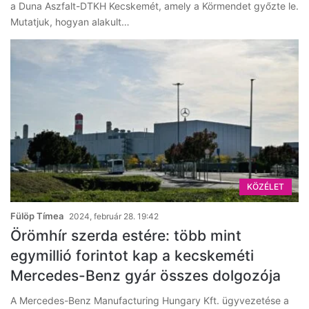
a Duna Aszfalt-DTKH Kecskemét, amely a Körmendet győzte le.
Mutatjuk, hogyan alakult…
KÖZÉLET
Fülöp Tímea
2024, február 28. 19:42
Örömhír szerda estére: több mint
egymillió forintot kap a kecskeméti
Mercedes-Benz gyár összes dolgozója
A Mercedes-Benz Manufacturing Hungary Kft. ügyvezetése a