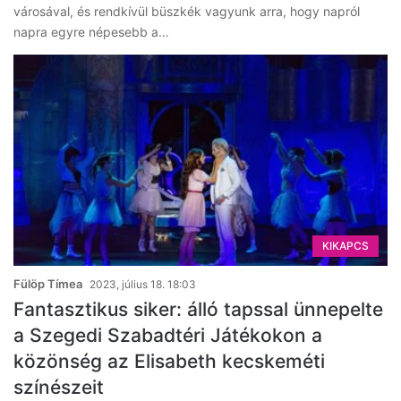
városával, és rendkívül büszkék vagyunk arra, hogy napról
napra egyre népesebb a…
KIKAPCS
Fülöp Tímea
2023, július 18. 18:03
Fantasztikus siker: álló tapssal ünnepelte
a Szegedi Szabadtéri Játékokon a
közönség az Elisabeth kecskeméti
színészeit