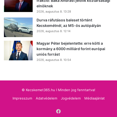
frakció: Baka Andrást jelölik köztársasági
elnöknek
2026, augusztus 8. 13:28
Durva ráfutásos baleset történt
Kecskemétnél, az M5-ös autópályán
2026, augusztus 8. 12:14
Magyar Péter bejelentette: erre költi a
kormány a 6000 milliárd forint európai
uniós forrást
2026, augusztus 8. 10:54
© Kecskemet365.hu I Minden jog fenntartva!
Impresszum
Adatvédelem
Jogvédelem
Médiaajánlat
Facebook