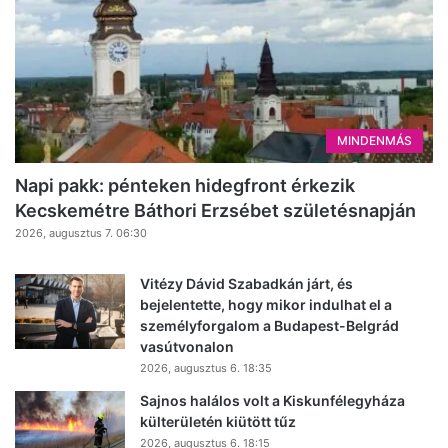
MINDENMÁS
Napi pakk: pénteken hidegfront érkezik
Kecskemétre Báthori Erzsébet születésnapján
2026, augusztus 7. 06:30
Vitézy Dávid Szabadkán járt, és
bejelentette, hogy mikor indulhat el a
személyforgalom a Budapest-Belgrád
vasútvonalon
2026, augusztus 6. 18:35
Sajnos halálos volt a Kiskunfélegyháza
külterületén kiütött tűz
2026, augusztus 6. 18:15