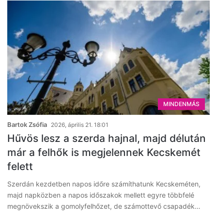
MINDENMÁS
Bartok Zsófia
2026, április 21. 18:01
Hűvös lesz a szerda hajnal, majd délután
már a felhők is megjelennek Kecskemét
felett
Szerdán kezdetben napos időre számíthatunk Kecskeméten,
majd napközben a napos időszakok mellett egyre többfelé
megnövekszik a gomolyfelhőzet, de számottevő csapadék…