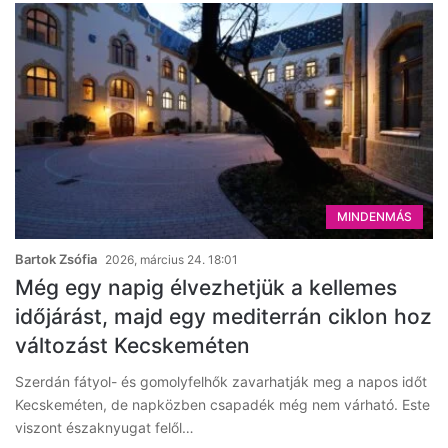
MINDENMÁS
Bartok Zsófia
2026, március 24. 18:01
Még egy napig élvezhetjük a kellemes
időjárást, majd egy mediterrán ciklon hoz
változást Kecskeméten
Szerdán fátyol- és gomolyfelhők zavarhatják meg a napos időt
Kecskeméten, de napközben csapadék még nem várható. Este
viszont északnyugat felől…