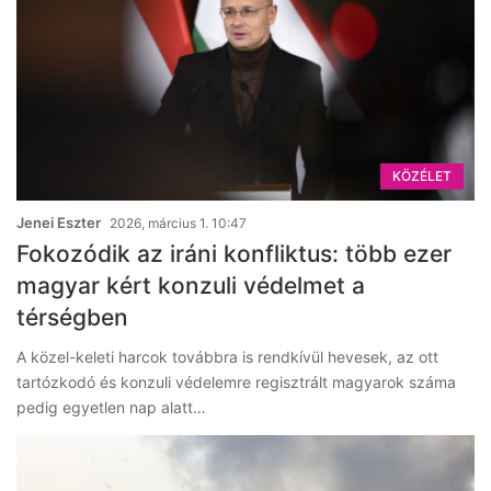
KÖZÉLET
Jenei Eszter
2026, március 1. 10:47
Fokozódik az iráni konfliktus: több ezer
magyar kért konzuli védelmet a
térségben
A közel-keleti harcok továbbra is rendkívül hevesek, az ott
tartózkodó és konzuli védelemre regisztrált magyarok száma
pedig egyetlen nap alatt…