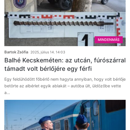
MINDENMÁS
Bartok Zsófia
2025, július 14. 14:03
Balhé Kecskeméten: az utcán, fúrószárral
támadt volt bérlőjére egy férfi
Egy feldühödött főbérlő nem hagyta annyiban, hogy volt bérlője
betörte az albérlet egyik ablakát – autóba ült, üldözőbe vette
a…