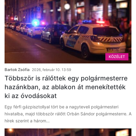
KÖZÉLET
Bartok Zsófia
2026, február 10. 13:59
Többször is rálőttek egy polgármesterre
hazánkban, az ablakon át menekítették
ki az óvodásokat
Egy férfi gázpisztollyal tört be a nagyteveli polgármesteri
hivatalba, majd többször rálőtt Orbán Sándor polgármesterre. A
hírek szerint a három…