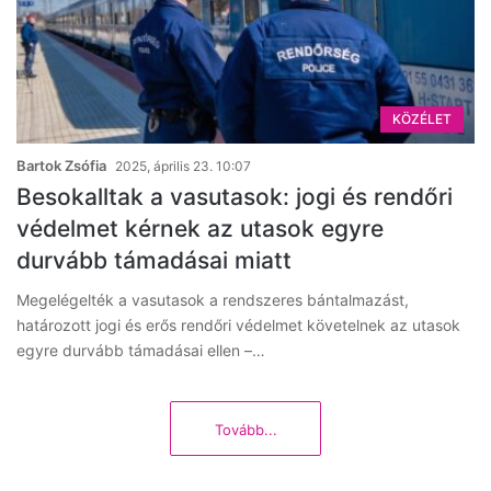
KÖZÉLET
Bartok Zsófia
2025, április 23. 10:07
Besokalltak a vasutasok: jogi és rendőri
védelmet kérnek az utasok egyre
durvább támadásai miatt
Megelégelték a vasutasok a rendszeres bántalmazást,
határozott jogi és erős rendőri védelmet követelnek az utasok
egyre durvább támadásai ellen –…
Tovább...