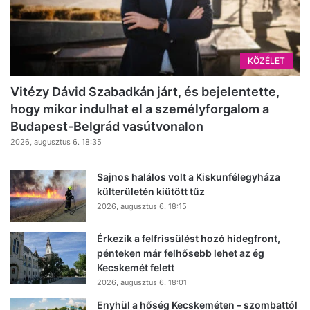
KÖZÉLET
Vitézy Dávid Szabadkán járt, és bejelentette,
hogy mikor indulhat el a személyforgalom a
Budapest-Belgrád vasútvonalon
2026, augusztus 6. 18:35
Sajnos halálos volt a Kiskunfélegyháza
külterületén kiütött tűz
2026, augusztus 6. 18:15
Érkezik a felfrissülést hozó hidegfront,
pénteken már felhősebb lehet az ég
Kecskemét felett
2026, augusztus 6. 18:01
Enyhül a hőség Kecskeméten – szombattól