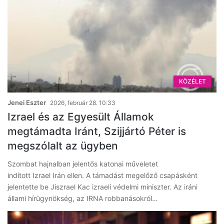
KÖZÉLET
Jenei Eszter
2026, február 28. 10:33
Izrael és az Egyesült Államok
megtámadta Iránt, Szijjártó Péter is
megszólalt az ügyben
Szombat hajnalban jelentős katonai műveletet
indított Izrael Irán ellen. A támadást megelőző csapásként
jelentette be Jiszrael Kac izraeli védelmi miniszter. Az iráni
állami hírügynökség, az IRNA robbanásokról…