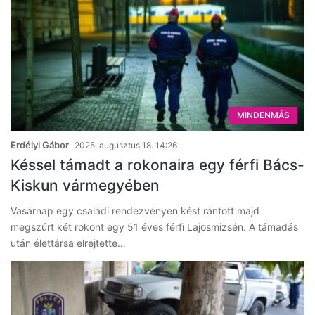
MINDENMÁS
Erdélyi Gábor
2025, augusztus 18. 14:26
Késsel támadt a rokonaira egy férfi Bács-
Kiskun vármegyében
Vasárnap egy családi rendezvényen kést rántott majd
megszúrt két rokont egy 51 éves férfi Lajosmizsén. A támadás
után élettársa elrejtette…