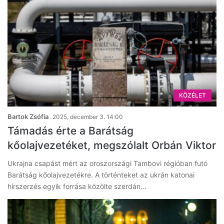
KÖZÉLET
Bartok Zsófia
2025, december 3. 14:00
Támadás érte a Barátság
kőolajvezetéket, megszólalt Orbán Viktor
Ukrajna csapást mért az oroszországi Tambovi régióban futó
Barátság kőolajvezetékre. A történteket az ukrán katonai
hírszerzés egyik forrása közölte szerdán…