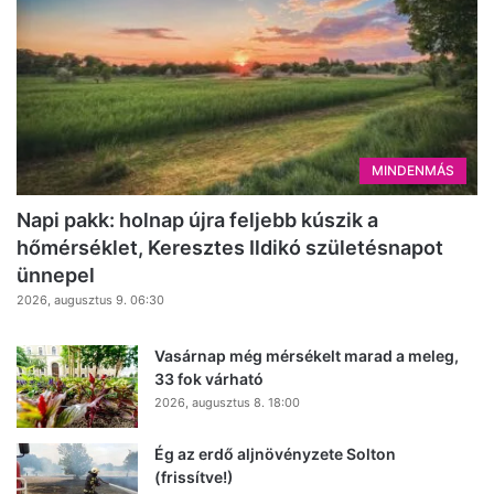
MINDENMÁS
Napi pakk: holnap újra feljebb kúszik a
hőmérséklet, Keresztes Ildikó születésnapot
ünnepel
2026, augusztus 9. 06:30
Vasárnap még mérsékelt marad a meleg,
33 fok várható
2026, augusztus 8. 18:00
Ég az erdő aljnövényzete Solton
(frissítve!)