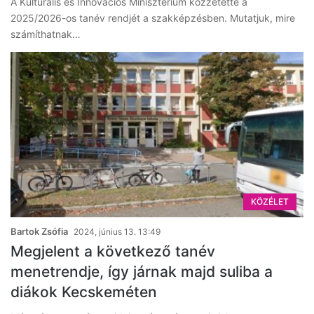
A Kulturális és Innovációs Minisztérium közzétette a
2025/2026-os tanév rendjét a szakképzésben. Mutatjuk, mire
számíthatnak…
KÖZÉLET
Bartok Zsófia
2024, június 13. 13:49
Megjelent a következő tanév
menetrendje, így járnak majd suliba a
diákok Kecskeméten