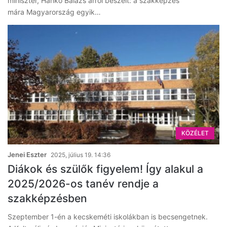
miniszter, Hankó Balázs arról beszélt: a szakképzés
mára Magyarország egyik…
KÖZÉLET
Jenei Eszter
2025, július 19. 14:36
Diákok és szülők figyelem! Így alakul a
2025/2026-os tanév rendje a
szakképzésben
Szeptember 1-én a kecskeméti iskolákban is becsengetnek.