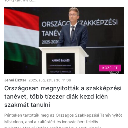
KÖZÉLET
Jenei Eszter
2025, augusztus 30. 11:06
Országosan megnyitották a szakképzési
tanévet, több tízezer diák kezd idén
szakmát tanulni
Pénteken tartották meg az Országos Szakképzési Tanévnyitót
Miskolcon, ahol a kultúráért és innovációért felelős