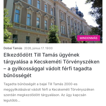
MINDENMÁS
Dobai Tamás
2026, június 17. 19:00
Elkezdődött Till Tamás ügyének
tárgyalása a Kecskeméti Törvényszéken
– a gyilkossággal vádolt férfi tagadta
bűnösségét
Tagadta bűnösségét a bajai Till Tamás 2000-es
meggyilkolásával vádolt férfi a Kecskeméti Törvényszéken
szerdán megkezdődött tárgyaláson. Az ügy kapcsán
legutóbb…