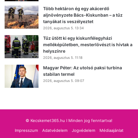
Több hektáron ég egy akácerdő
aljnövényzete Bács-Kiskunban – a tűz
tanyákat is veszélyeztet
2026, augusztus 5. 13:34
Tűz ütött ki egy kiskunfélegyházi
melléképületben, mesterlövészt is hívtak a
helyszínre
2026, augusztus 5. 11:18
Magyar Péter: Az utolsó paksi turbina
stabilan termel
2026, augusztus 5. 09:07
© Kecskemet365.hu I Minden jog fenntartva!
Impresszum
Adatvédelem
Jogvédelem
Médiaajánlat