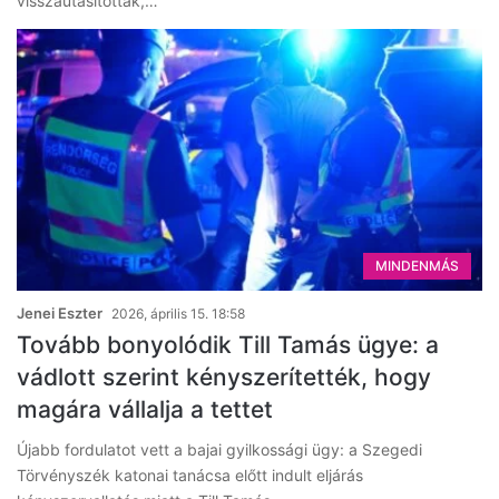
visszautasították,…
MINDENMÁS
Jenei Eszter
2026, április 15. 18:58
Tovább bonyolódik Till Tamás ügye: a
vádlott szerint kényszerítették, hogy
magára vállalja a tettet
Újabb fordulatot vett a bajai gyilkossági ügy: a Szegedi
Törvényszék katonai tanácsa előtt indult eljárás