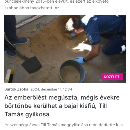
bűncselekmény 2015-ben elévült, és ezért az elkövető
szabadlábon távozhatott. Az…
KÖZÉLET
Bartok Zsófia
2024, december 11. 12:34
Az emberölést megúszta, mégis évekre
börtönbe kerülhet a bajai kisfiú, Till
Tamás gyilkosa
Huszonnégy évvel Till Tamás meggyilkolása után derítette ki a