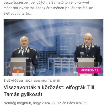
összefüggésben benyújtott, a Büntető törvénykönyvet
módosító javaslatot. Ennek értelmében január elsejétől az
életfogytig tartó…
MINDENMÁS
Erdélyi Gábor
2024, december 12. 16:55
Visszavonták a körözést: elfogták Till
Tamás gyilkosát
Nemrég megírtuk, hogy 2024. 12. 12-én Bács-Kiskun