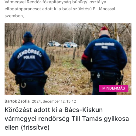
Vármegyei Rendőr-főkapitányság bűnügyi osztálya
elfogatóparancsot adott ki a bajai születésű F. Jánossal
szemben,…
MINDENMÁS
Bartok Zsófia
2024, december 12. 15:42
Körözést adott ki a Bács-Kiskun
vármegyei rendőrség Till Tamás gyilkosa
ellen (frissítve)