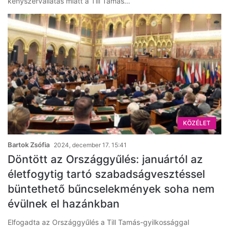
kényszervallatás miatt a Till Tamás…
KÖZÉLET
Bartok Zsófia
2024, december 17. 15:41
Döntött az Országgyűlés: januártól az
életfogytig tartó szabadságvesztéssel
büntethető bűncselekmények soha nem
évülnek el hazánkban
Elfogadta az Országgyűlés a Till Tamás-gyilkossággal