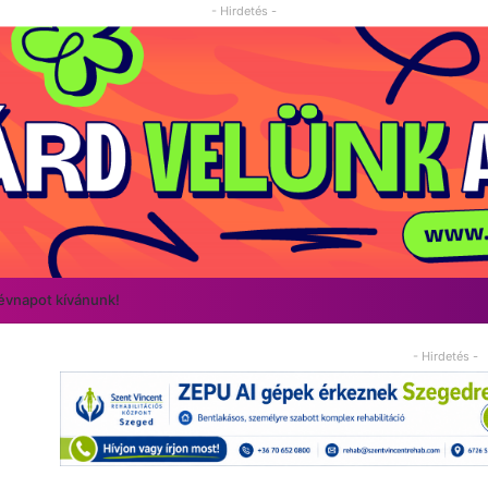
- Hirdetés -
névnapot kívánunk!
- Hirdetés -