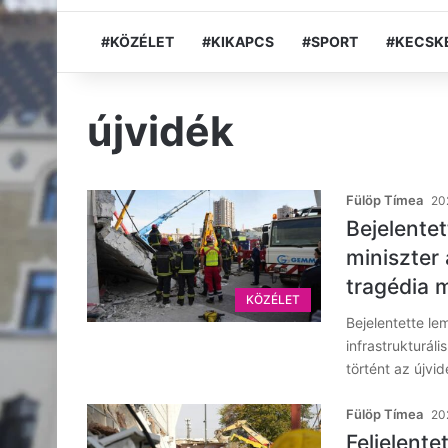
#KÖZÉLET
#KIKAPCS
#SPORT
#KECSK
újvidék
Fülöp Tímea
20
Bejelente
miniszter 
tragédia m
KÖZÉLET
Bejelentette le
infrastrukturál
történt az újvi
Fülöp Tímea
20
Feljelente