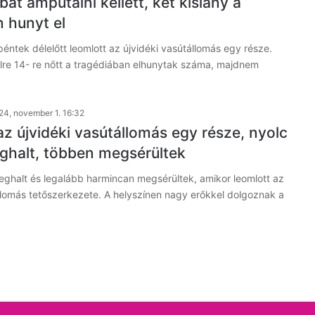
ábát amputálni kellett, két kislány a
 hunyt el
péntek délelőtt leomlott az újvidéki vasútállomás egy része.
re 14- re nőtt a tragédiában elhunytak száma, majdnem
24, november 1. 16:32
az újvidéki vasútállomás egy része, nyolc
halt, többen megsérültek
ghalt és legalább harmincan megsérültek, amikor leomlott az
llomás tetőszerkezete. A helyszínen nagy erőkkel dolgoznak a