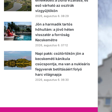
emelkedett a Duna vízállása, és
eső várható az osztrák
vízgyűjtőkön
2026, augusztus 6. 08:29
Jön a harmadik tartós
hőhullám: a jövő héten
visszatér a forróság
Kecskemétre
2026, augusztus 6. 07:12
Napi pakk: csütörtökön jön a
kecskeméti kánikula
csúcspontja, ma van a nukleáris
fegyverek betiltásáért folyó
harc világnapja
2026, augusztus 6. 06:30