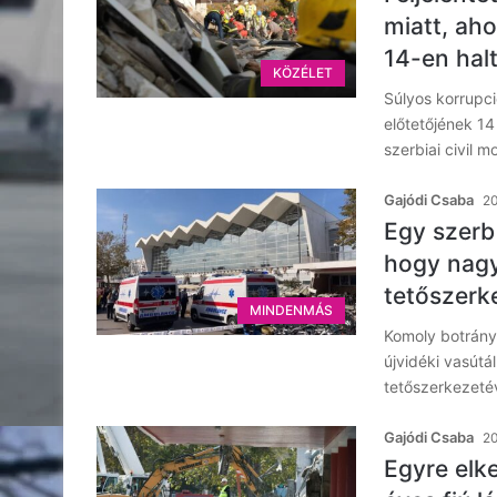
miatt, ah
14-en hal
KÖZÉLET
Súlyos korrupc
előtetőjének 1
szerbiai civil 
Gajódi Csaba
20
Egy szerb
hogy nagy
tetőszerk
MINDENMÁS
Komoly botrány
újvidéki vasút
tetőszerkezeté
Gajódi Csaba
20
Egyre elke