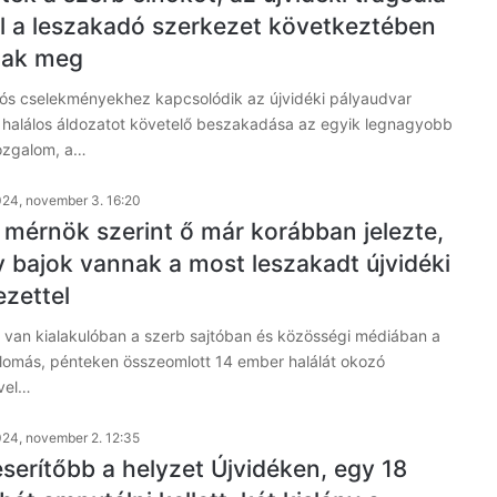
ol a leszakadó szerkezet következtében
tak meg
iós cselekményekhez kapcsolódik az újvidéki pályaudvar
4 halálos áldozatot követelő beszakadása az egyik legnagyobb
mozgalom, a…
24, november 3. 16:20
 mérnök szerint ő már korábban jelezte,
 bajok vannak a most leszakadt újvidéki
ezettel
 van kialakulóban a szerb sajtóban és közösségi médiában a
állomás, pénteken összeomlott 14 ember halálát okozó
vel…
24, november 2. 12:35
serítőbb a helyzet Újvidéken, egy 18