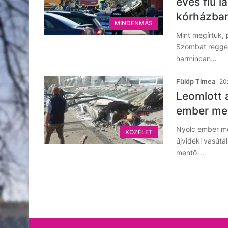
éves fiú l
kórházban
MINDENMÁS
Mint megírtuk, 
Szombat reggel
harmincan…
Fülöp Tímea
20
Leomlott 
ember meg
Nyolc ember me
KÖZÉLET
újvidéki vasútá
mentő-…