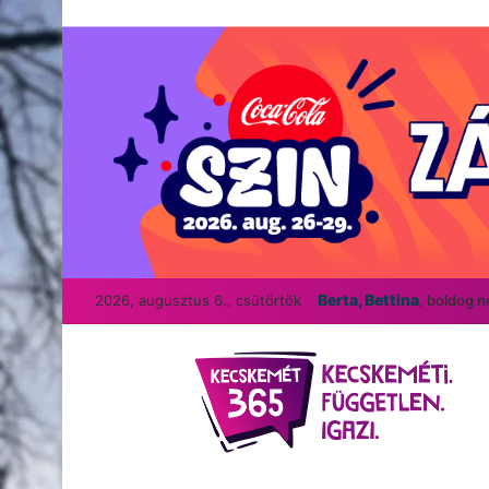
Berta, Bettina
2026, augusztus 6., csütörtök
, boldog 