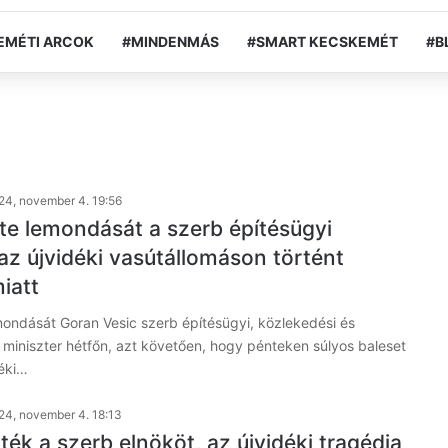
EMÉTI ARCOK
#MINDENMÁS
#SMART KECSKEMÉT
#B
24, november 4. 19:56
tte lemondását a szerb építésügyi
az újvidéki vasútállomáson történt
iatt
mondását Goran Vesic szerb építésügyi, közlekedési és
is miniszter hétfőn, azt követően, hogy pénteken súlyos baleset
déki…
24, november 4. 18:13
tték a szerb elnököt, az újvidéki tragédia