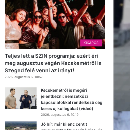
KIKAPCS
Teljes lett a SZIN programja: ezért éri
meg augusztus végén Kecskemétről is
Szeged felé venni az irányt!
2026, augusztus 6. 10:57
Kecskemétről is megéri
jelentkezni: nemzetközi
kapcsolatokkal rendelkező cég
keres új kollégákat (videó)
2026, augusztus 6. 10:19
Jó hír: már kilenc centit