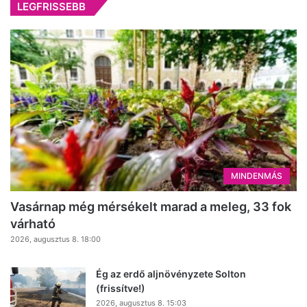
LEGFRISSEBB
MINDENMÁS
Vasárnap még mérsékelt marad a meleg, 33 fok
várható
2026, augusztus 8. 18:00
Ég az erdő aljnövényzete Solton
(frissítve!)
2026, augusztus 8. 15:03