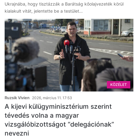
Ukrajnába, hogy tisztázzák a Barátság kőolajvezeték körül
kialakult vitát, jelentette be a testület…
KÖZÉLET
Ruzsik Vivien
2026, március 11. 17:53
A kijevi külügyminisztérium szerint
tévedés volna a magyar
vizsgálóbizottságot “delegációnak”
nevezni