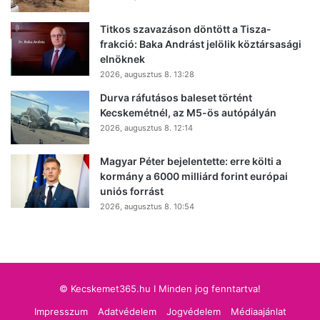
Titkos szavazáson döntött a Tisza-
frakció: Baka Andrást jelölik köztársasági
elnöknek
2026, augusztus 8. 13:28
Durva ráfutásos baleset történt
Kecskemétnél, az M5-ös autópályán
2026, augusztus 8. 12:14
Magyar Péter bejelentette: erre költi a
kormány a 6000 milliárd forint európai
uniós forrást
2026, augusztus 8. 10:54
© Kecskemet365.hu I Minden jog fenntartva!
Impresszum
Adatvédelem
Jogvédelem
Médiaajánlat