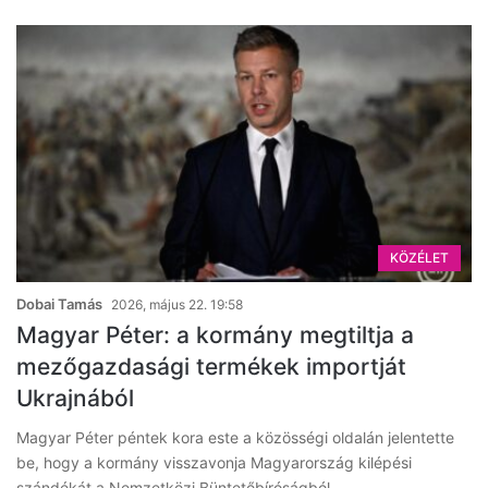
KÖZÉLET
Dobai Tamás
2026, május 22. 19:58
Magyar Péter: a kormány megtiltja a
mezőgazdasági termékek importját
Ukrajnából
Magyar Péter péntek kora este a közösségi oldalán jelentette
be, hogy a kormány visszavonja Magyarország kilépési
szándékát a Nemzetközi Büntetőbíróságból,…