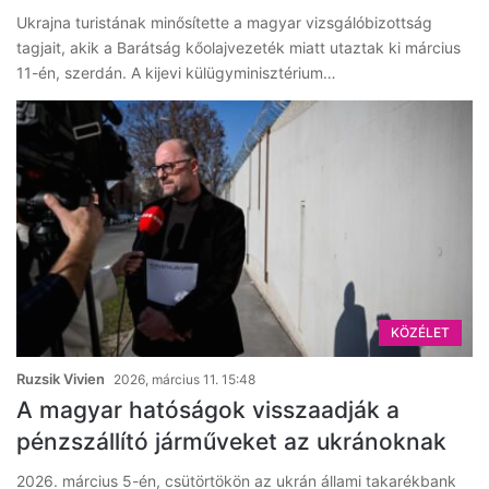
Ukrajna turistának minősítette a magyar vizsgálóbizottság
tagjait, akik a Barátság kőolajvezeték miatt utaztak ki március
11-én, szerdán. A kijevi külügyminisztérium…
KÖZÉLET
Ruzsik Vivien
2026, március 11. 15:48
A magyar hatóságok visszaadják a
pénzszállító járműveket az ukránoknak
2026. március 5-én, csütörtökön az ukrán állami takarékbank