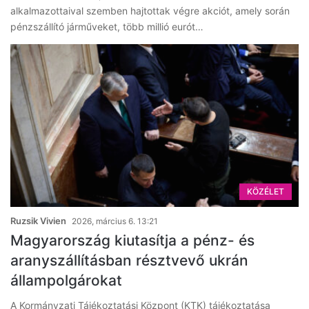
alkalmazottaival szemben hajtottak végre akciót, amely során
pénzszállító járműveket, több millió eurót…
KÖZÉLET
Ruzsik Vivien
2026, március 6. 13:21
Magyarország kiutasítja a pénz- és
aranyszállításban résztvevő ukrán
állampolgárokat
A Kormányzati Tájékoztatási Központ (KTK) tájékoztatása