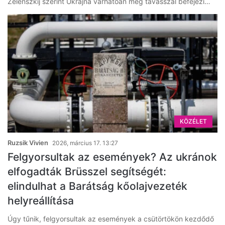
Zelenszkij szerint Ukrajna várhatóan még tavasszal befejezi…
KÖZÉLET
Ruzsik Vivien
2026, március 17. 13:27
Felgyorsultak az események? Az ukránok
elfogadták Brüsszel segítségét:
elindulhat a Barátság kőolajvezeték
helyreállítása
Úgy tűnik, felgyorsultak az események a csütörtökön kezdődő