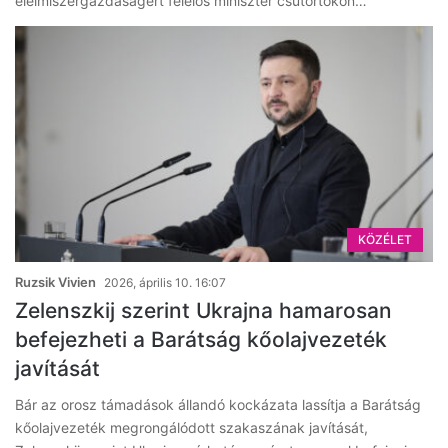
élelmiszergazdaságért felelős miniszter csütörtökön…
KÖZÉLET
Ruzsik Vivien
2026, április 10. 16:07
Zelenszkij szerint Ukrajna hamarosan
befejezheti a Barátság kőolajvezeték
javítását
Bár az orosz támadások állandó kockázata lassítja a Barátság
kőolajvezeték megrongálódott szakaszának javítását,