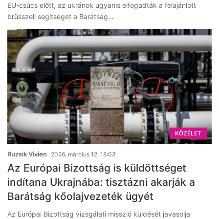
EU-csúcs előtt, az ukránok ugyanis elfogadták a felajánlott
brüsszeli segítséget a Barátság…
KÖZÉLET
Ruzsik Vivien
2026, március 12. 18:03
Az Európai Bizottság is küldöttséget
indítana Ukrajnába: tisztázni akarják a
Barátság kőolajvezeték ügyét
Az Európai Bizottság vizsgálati misszió küldését javasolja