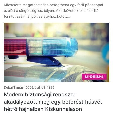
Kifosztotta magatehetetlen betegtársát egy férfi pár nappal
ezelőtt a sürgősségi osztályon. Az elkövető közel félmillió
forintot zsákmányolt az ágyhoz kötött…
MINDENMÁS
Dobai Tamás
2026, április 8. 18:52
Modern biztonsági rendszer
akadályozott meg egy betörést húsvét
hétfő hajnalban Kiskunhalason