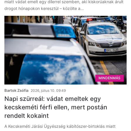
miatt vádat emelt egy dílerrel szemben, aki kiskorúaknak árult
drogot hónapokon keresztül – közölte a…
MINDENMÁS
Bartok Zsófia
2026, július 10. 09:49
Napi szürreál: vádat emeltek egy
kecskeméti férfi ellen, mert postán
rendelt kokaint
A Kecskeméti Járási Ügyészség kábítószer-birtoklás miatt