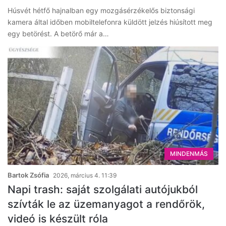
Húsvét hétfő hajnalban egy mozgásérzékelős biztonsági
kamera által időben mobiltelefonra küldött jelzés hiúsított meg
egy betörést. A betörő már a…
MINDENMÁS
Bartok Zsófia
2026, március 4. 11:39
Napi trash: saját szolgálati autójukból
szívták le az üzemanyagot a rendőrök,
videó is készült róla