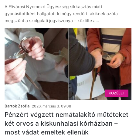
A Fővárosi Nyomozó Ügyészség sikkasztás miatt
gyanúsítottként hallgatott ki négy rendőrt, akiknek azóta
megszűnt a szolgálati jogviszonya – közölte a…
KÖZÉLET
Bartok Zsófia
2026, március 3. 09:08
Pénzért végzett nemátalakító műtéteket
két orvos a kiskunhalasi kórházban –
most vádat emeltek ellenük