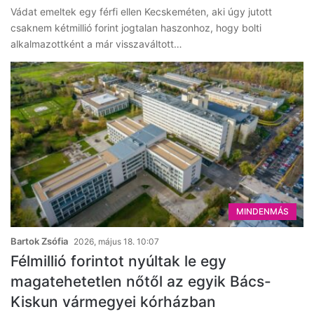
Vádat emeltek egy férfi ellen Kecskeméten, aki úgy jutott
csaknem kétmillió forint jogtalan haszonhoz, hogy bolti
alkalmazottként a már visszaváltott…
MINDENMÁS
Bartok Zsófia
2026, május 18. 10:07
Félmillió forintot nyúltak le egy
magatehetetlen nőtől az egyik Bács-
Kiskun vármegyei kórházban