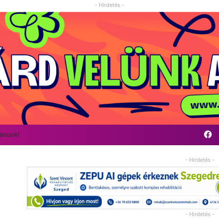
- Hirdetés -
F
vánunk!
- Hirdetés -
- Hirdetés -