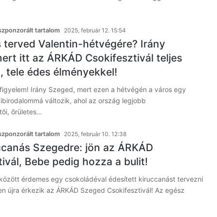
zponzorált tartalom
2025, február 12. 15:54
 terved Valentin-hétvégére? Irány
rt itt az ÁRKÁD Csokifesztivál teljes
, tele édes élményekkel!
 figyelem! Irány Szeged, mert ezen a hétvégén a város egy
ibirodalommá változik, ahol az ország legjobb
ői, őrületes…
zponzorált tartalom
2025, február 10. 12:38
ccanás Szegedre: jön az ÁRKÁD
ivál, Bebe pedig hozza a bulit!
között érdemes egy csokoládéval édesített kiruccanást tervezni
en újra érkezik az ÁRKÁD Szeged Csokifesztivál! Az egész