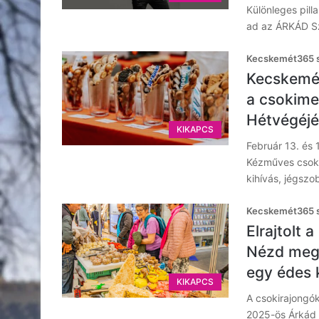
Különleges pill
ad az ÁRKÁD Sz
Kecskemét365 s
Kecskemét
a csokime
Hétvégéj
KIKAPCS
Február 13. és 
Kézműves csoki
kihívás, jégsz
Kecskemét365 s
Elrajtolt
Nézd meg 
egy édes 
KIKAPCS
A csokirajongók
2025-ös Árkád 