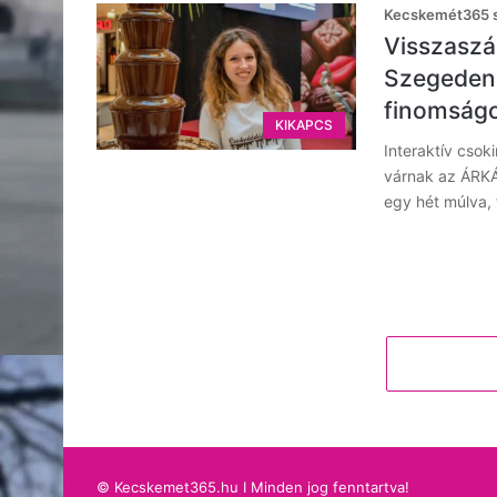
Kecskemét365 s
Visszaszá
Szegeden!
finomságo
KIKAPCS
Interaktív cso
várnak az ÁRKÁ
egy hét múlva,
© Kecskemet365.hu I Minden jog fenntartva!