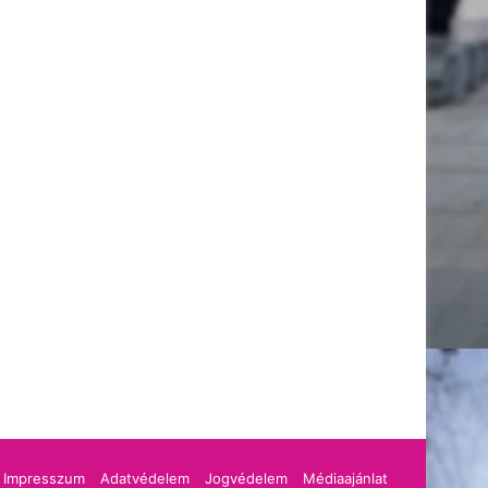
cebook
Impresszum
Adatvédelem
Jogvédelem
Médiaajánlat