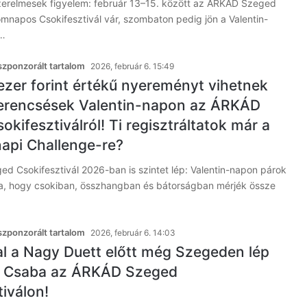
zerelmesek figyelem: február 13–15. között az ÁRKÁD Szeged
romnapos Csokifesztivál vár, szombaton pedig jön a Valentin-
l…
zponzorált tartalom
2026, február 6. 15:49
ezer forint értékű nyereményt vihetnek
erencsések Valentin-napon az ÁRKÁD
kifesztiválról! Ti regisztráltatok már a
napi Challenge-re?
d Csokifesztivál 2026-ban is szintet lép: Valentin-napon párok
ra, hogy csokiban, összhangban és bátorságban mérjék össze
zponzorált tartalom
2026, február 6. 14:03
l a Nagy Duett előtt még Szegeden lép
g Csaba az ÁRKÁD Szeged
iválon!