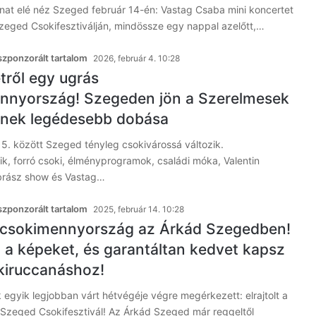
anat elé néz Szeged február 14-én: Vastag Csaba mini koncertet
eged Csokifesztiválján, mindössze egy nappal azelőtt,…
zponzorált tartalom
2026, február 4. 10:28
ről egy ugrás
nnyország! Szegeden jön a Szerelmesek
ének legédesebb dobása
15. között Szeged tényleg csokivárossá változik.
k, forró csoki, élményprogramok, családi móka, Valentin
obrász show és Vastag…
zponzorált tartalom
2025, február 14. 10:28
 a csokimennyország az Árkád Szegedben!
a képeket, és garantáltan kedvet kapsz
kiruccanáshoz!
 egyik legjobban várt hétvégéje végre megérkezett: elrajtolt a
Szeged Csokifesztivál! Az Árkád Szeged már reggeltől