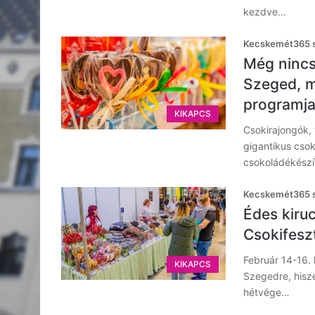
kezdve…
Kecskemét365 s
Még nincs
Szeged, me
programja
KIKAPCS
Csokirajongók,
gigantikus csok
csokoládékészít
Kecskemét365 s
Édes kiru
Csokifeszt
Február 14-16. 
KIKAPCS
Szegedre, hisz
hétvége…