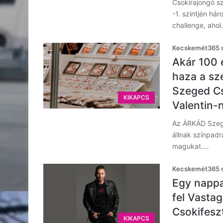
Csokirajongó s
-1. szintjén há
challenge, aho
Kecskemét365 s
Akár 100 
haza a sz
Szeged Cso
KIKAPCS
Valentin-
Az ÁRKÁD Szege
állnak színpad
magukat.…
Kecskemét365 s
Egy nappa
fel Vasta
Csokifeszt
KIKAPCS