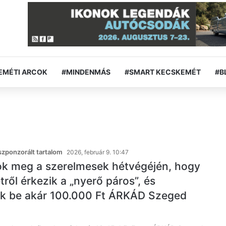
EMÉTI ARCOK
#MINDENMÁS
#SMART KECSKEMÉT
#B
zponzorált tartalom
2026, február 9. 10:47
k meg a szerelmesek hétvégéjén, hogy
ről érkezik a „nyerő páros”, és
ek be akár 100.000 Ft ÁRKÁD Szeged