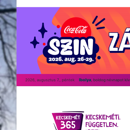
Ibolya
2026, augusztus 7., péntek
, boldog névnapot kí