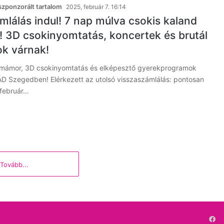
zponzorált tartalom
2025, február 7. 16:14
mlálás indul! 7 nap múlva csokis kaland
 3D csokinyomtatás, koncertek és brutál
k várnak!
kimámor, 3D csokinyomtatás és elképesztő gyerekprogramok
D Szegedben! Elérkezett az utolsó visszaszámlálás: pontosan
 február…
Tovább...
Fa