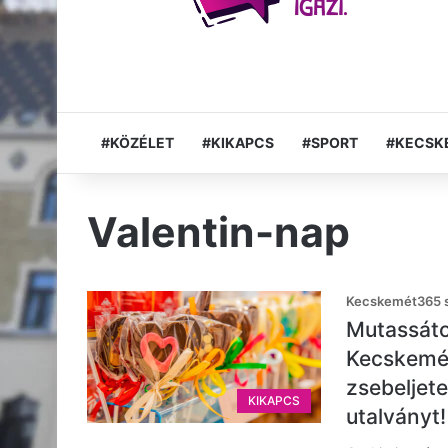
#KÖZÉLET
#KIKAPCS
#SPORT
#KECSK
Valentin-nap
Kecskemét365 s
Mutassáto
Kecskemét
zsebeljet
KIKAPCS
utalványt!