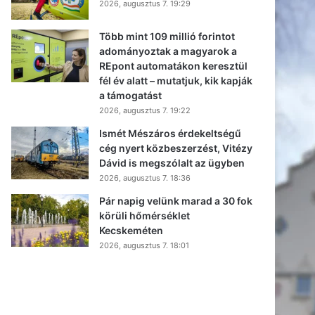
2026, augusztus 7. 19:29
Több mint 109 millió forintot
adományoztak a magyarok a
REpont automatákon keresztül
fél év alatt – mutatjuk, kik kapják
a támogatást
2026, augusztus 7. 19:22
Ismét Mészáros érdekeltségű
cég nyert közbeszerzést, Vitézy
Dávid is megszólalt az ügyben
2026, augusztus 7. 18:36
Pár napig velünk marad a 30 fok
körüli hőmérséklet
Kecskeméten
2026, augusztus 7. 18:01