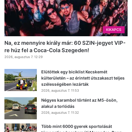
KIKAPCS
Na, ez mennyire király már: 60 SZIN-jegyet VIP-
re húz fel a Coca-Cola Szegeden!
2026, augusztus 7. 12:29
Elütöttek egy biciklist Kecskemét
külterületén – az érintett útszakaszt teljes
szélességében lezárták
2026, augusztus 7. 11:53
Négyes karambol történt az M5-ösön,
alakul a torlódás
2026, augusztus 7. 11:32
Több mint 6000 gyerek sportolását