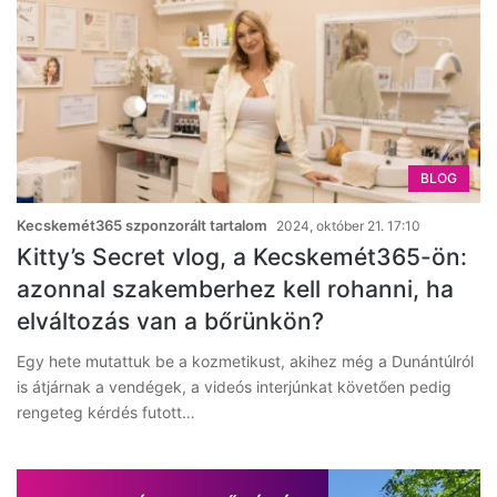
BLOG
Kecskemét365 szponzorált tartalom
2024, október 21. 17:10
Kitty’s Secret vlog, a Kecskemét365-ön:
azonnal szakemberhez kell rohanni, ha
elváltozás van a bőrünkön?
Egy hete mutattuk be a kozmetikust, akihez még a Dunántúlról
is átjárnak a vendégek, a videós interjúnkat követően pedig
rengeteg kérdés futott…