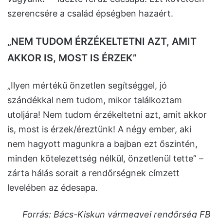
szerencsére a család épségben hazaért.
„NEM TUDOM ÉRZÉKELTETNI AZT, AMIT
AKKOR IS, MOST IS ÉRZEK”
„Ilyen mértékű önzetlen segítséggel, jó
szándékkal nem tudom, mikor találkoztam
utoljára! Nem tudom érzékeltetni azt, amit akkor
is, most is érzek/éreztünk! A négy ember, aki
nem hagyott magunkra a bajban ezt őszintén,
minden kötelezettség nélkül, önzetlenül tette” –
zárta hálás sorait a rendőrségnek címzett
levelében az édesapa.
Forrás: Bács-Kiskun vármegyei rendőrség FB