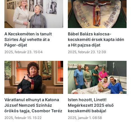
is
végigjárták
A Kecskeméten is tanult
Bábel Balázs kalocsa-
Szirtes Ági vehette át a
kecskeméti érsek kapta idén
Páger-díjat
a Hit pajzsa díjat
2025, február 23. 15:04
2025, február 23. 12:39
Váratlanul elhunyt a Katona
Isten hozott, Linett!
József Nemzeti Színház
Megérkezett 2025 első
örökös tagja, Csombor Teréz
kecskeméti babája!
2025, február 15. 15:22
2025, január 1. 08:58