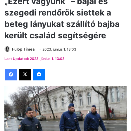
„Ezért vagyunk” – bajai és
szegedi rendőrök siettek a
beteg lányukat szállító bajba
került család segítségére
Fülöp Tímea
2023, június 1. 13:03
Last Updated: 2023, június 1. 13:03
Facebook
X
Messenger