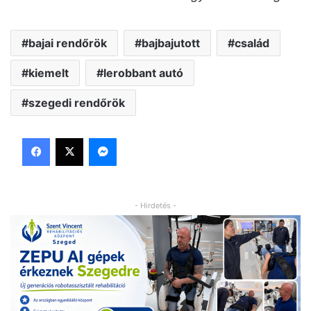
bajai rendőrök
bajbajutott
család
kiemelt
lerobbant autó
szegedi rendőrök
Facebook
X
Messenger
- Hirdetés -