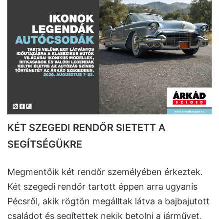
KÉT SZEGEDI RENDŐR SIETETT A
SEGÍTSÉGÜKRE
Megmentőik két rendőr személyében érkeztek.
Két szegedi rendőr tartott éppen arra ugyanis
Pécsről, akik rögtön megálltak látva a bajbajutott
családot és segítettek nekik betolni a járművet,