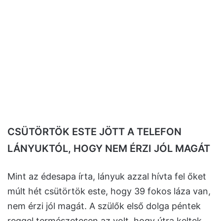
CSÜTÖRTÖK ESTE JÖTT A TELEFON
LÁNYUKTÓL, HOGY NEM ÉRZI JÓL MAGÁT
Mint az édesapa írta, lányuk azzal hívta fel őket
múlt hét csütörtök este, hogy 39 fokos láza van,
nem érzi jól magát. A szülők első dolga péntek
reggel természetesen az volt, hogy útra keltek