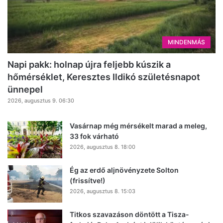
MINDENMÁS
Napi pakk: holnap újra feljebb kúszik a
hőmérséklet, Keresztes Ildikó születésnapot
ünnepel
2026, augusztus 9. 06:30
Vasárnap még mérsékelt marad a meleg,
33 fok várható
2026, augusztus 8. 18:00
Ég az erdő aljnövényzete Solton
(frissítve!)
2026, augusztus 8. 15:03
Titkos szavazáson döntött a Tisza-