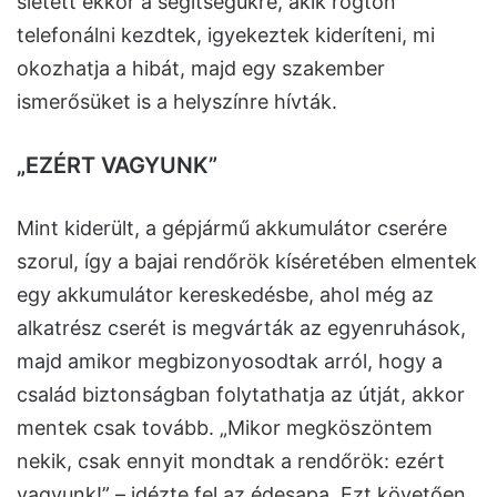
sietett ekkor a segítségükre, akik rögtön
telefonálni kezdtek, igyekeztek kideríteni, mi
okozhatja a hibát, majd egy szakember
ismerősüket is a helyszínre hívták.
„EZÉRT VAGYUNK”
Mint kiderült, a gépjármű akkumulátor cserére
szorul, így a bajai rendőrök kíséretében elmentek
egy akkumulátor kereskedésbe, ahol még az
alkatrész cserét is megvárták az egyenruhások,
majd amikor megbizonyosodtak arról, hogy a
család biztonságban folytathatja az útját, akkor
mentek csak tovább. „Mikor megköszöntem
nekik, csak ennyit mondtak a rendőrök: ezért
vagyunk!” – idézte fel az édesapa. Ezt követően