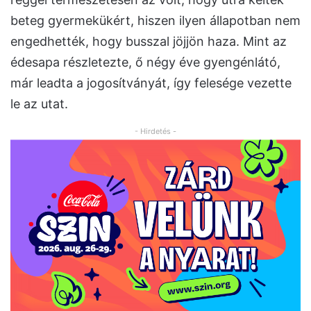
beteg gyermekükért, hiszen ilyen állapotban nem
engedhették, hogy busszal jöjjön haza. Mint az
édesapa részletezte, ő négy éve gyengénlátó,
már leadta a jogosítványát, így felesége vezette
le az utat.
- Hirdetés -