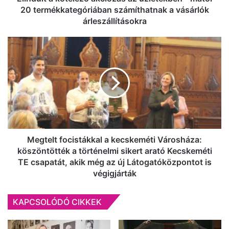
számíthatnak
20 termékkategóriában számíthatnak a vásárlók
a
árleszállításokra
vásárlók
árleszállításokra
Megtelt
focistákkal
a
kecskeméti
Városháza:
köszöntötték
a
történelmi
sikert
arató
Megtelt focistákkal a kecskeméti Városháza:
Kecskeméti
köszöntötték a történelmi sikert arató Kecskeméti
TE
TE csapatát, akik még az új Látogatóközpontot is
csapatát,
végigjárták
akik
még
KAPCSOLÓDÓ CIKKEK
az
új
Látogatóközpontot