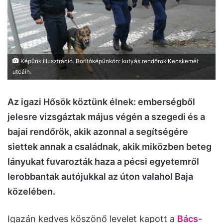
Képünk illusztráció. Borítóképünkön: kutyás rendőrök Kecskemét
utcáin.
Az igazi Hősök köztünk élnek: emberségből
jelesre vizsgáztak május végén a szegedi és a
bajai rendőrök, akik azonnal a segítségére
siettek annak a családnak, akik miközben beteg
lányukat fuvarozták haza a pécsi egyetemről
lerobbantak autójukkal az úton valahol Baja
közelében.
Igazán kedves köszönő levelet kapott a
Bács-