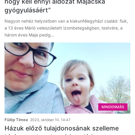
hogy kell ennyi áldozat Majácska
gyógyulásáért”
Nagyon nehéz helyzetben van a kiskunfélegyházi család: fiuk,
a 13 éves Márió veleszületett izombetegségben, testvére, a
három éves Maja pedig…
MINDENMÁS
Fülöp Tímea
2023, október 10. 14:47
Házuk előző tulajdonosának szelleme