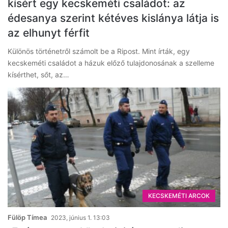
kísért egy kecskeméti családot: az
édesanya szerint kétéves kislánya látja is
az elhunyt férfit
Különös történetről számolt be a Ripost. Mint írták, egy
kecskeméti családot a házuk előző tulajdonosának a szelleme
kísérthet, sőt, az…
KECSKEMÉTI ARCOK
Fülöp Tímea
2023, június 1. 13:03