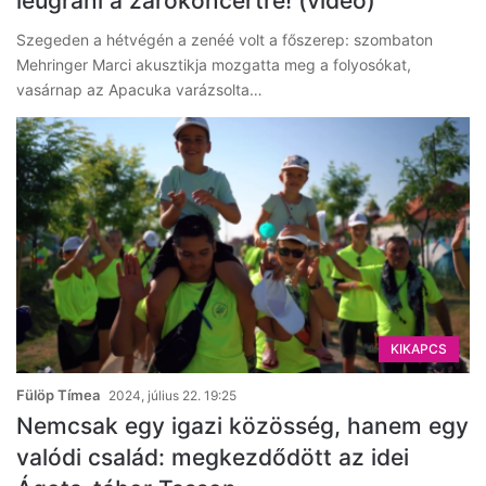
leugrani a zárókoncertre! (videó)
Szegeden a hétvégén a zenéé volt a főszerep: szombaton
Mehringer Marci akusztikja mozgatta meg a folyosókat,
vasárnap az Apacuka varázsolta…
KIKAPCS
Fülöp Tímea
2024, július 22. 19:25
Nemcsak egy igazi közösség, hanem egy
valódi család: megkezdődött az idei