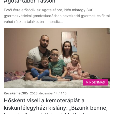
Ágota-tábor Tasson
Évről évre erősödik az Ágota-tábor, idén mintegy 800
gyermekvédelmi gondoskodásban nevelkedő gyermek és fiatal
vehet részt a találkozón – mondta…
MINDENMÁS
Kecskemét365
2023, december 14. 11:15
Hősként viseli a kemoterápiát a
kiskunfélegyházi kislány: „Bízunk benne,