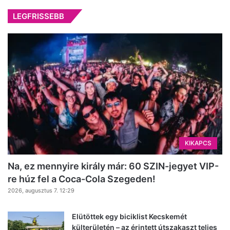
LEGFRISSEBB
KIKAPCS
Na, ez mennyire király már: 60 SZIN-jegyet VIP-
re húz fel a Coca-Cola Szegeden!
2026, augusztus 7. 12:29
Elütöttek egy biciklist Kecskemét
külterületén – az érintett útszakaszt teljes