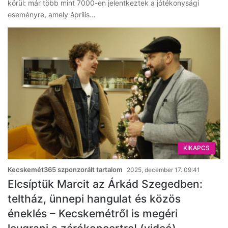
körül: már több mint 7000-en jelentkeztek a jótékonysági
eseményre, amely április…
KIKAPCS
Kecskemét365 szponzorált tartalom
2025, december 17. 09:41
Elcsíptük Marcit az Árkád Szegedben:
teltház, ünnepi hangulat és közös
éneklés – Kecskemétről is megéri