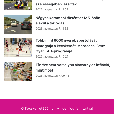
szélességében lezárták
2026, augusztus 7. 11:53
Négyes karambol történt az M5-ösön,
alakul a torlódás
2026, augusztus 7. 11:32
Több mint 6000 gyerek sportolását
támogatja a kecskeméti Mercedes-Benz
Gyár TAO-programja
2026, augusztus 7. 10:27
Tíz éve nem volt olyan alacsony az infláció,
mint most
2026, augusztus 7. 09:43
© Kecskemet365.hu I Minden jog fenntartva!