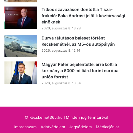
Titkos szavazáson döntött a Tisza-
frakció: Baka Andrást jelölik köztársasági
elnöknek
2026, augusztus 8. 13:28
Durva ráfutásos baleset történt
Kecskemétnél, az M5-ös autópályán
2026, augusztus 8. 12:14
Magyar Péter bejelentette: erre költi a
kormány a 6000 milliárd forint európai
uniós forrást
2026, augusztus 8. 10:54
© Kecskemet365.hu I Minden jog fenntartva!
Impresszum
Adatvédelem
Jogvédelem
Médiaajánlat