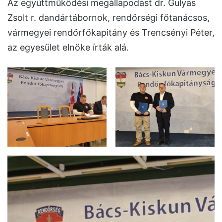
Az együttműködési megállapodást dr. Gulyás
Zsolt r. dandártábornok, rendőrségi főtanácsos,
vármegyei rendőrfőkapitány és Trencsényi Péter,
az egyesület elnöke írták alá.