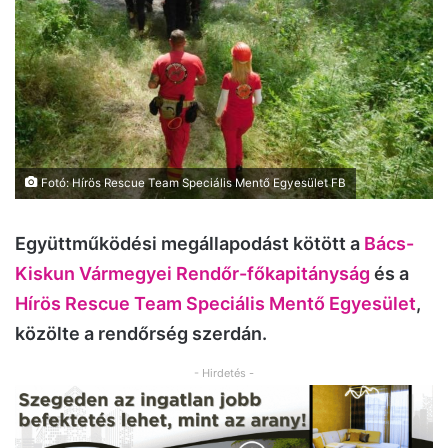
Fotó: Hírös Rescue Team Speciális Mentő Egyesület FB
Együttműködési megállapodást kötött a
Bács-
Kiskun Vármegyei Rendőr-főkapitányság
és a
Hírös Rescue Team Speciális Mentő Egyesület
,
közölte a rendőrség szerdán.
- Hirdetés -