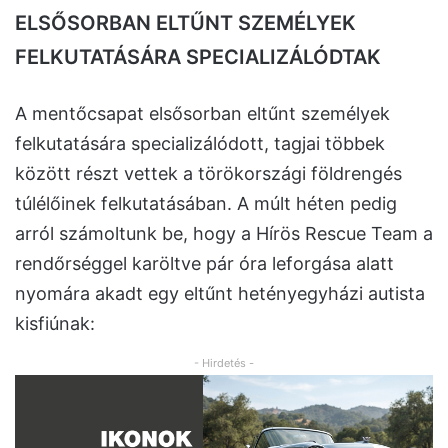
ELSŐSORBAN ELTŰNT SZEMÉLYEK
FELKUTATÁSÁRA SPECIALIZÁLÓDTAK
A mentőcsapat elsősorban eltűnt személyek
felkutatására specializálódott, tagjai többek
között részt vettek a törökországi földrengés
túlélőinek felkutatásában. A múlt héten pedig
arról számoltunk be, hogy a Hírös Rescue Team a
rendőrséggel karöltve pár óra leforgása alatt
nyomára akadt egy eltűnt hetényegyházi autista
kisfiúnak:
- Hirdetés -