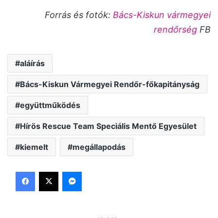
Forrás és fotók:
Bács-Kiskun vármegyei
rendőrség
FB
aláírás
Bács-Kiskun Vármegyei Rendőr-főkapitányság
együttműködés
Hírös Rescue Team Speciális Mentő Egyesület
kiemelt
megállapodás
Facebook
X
Messenger