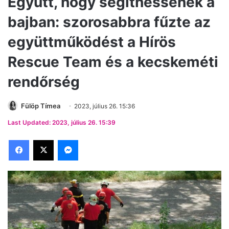
Együtt, hogy segíthessenek a
bajban: szorosabbra fűzte az
együttműködést a Hírös
Rescue Team és a kecskeméti
rendőrség
Fülöp Tímea
2023, július 26. 15:36
Last Updated: 2023, július 26. 15:39
Facebook
X
Messenger