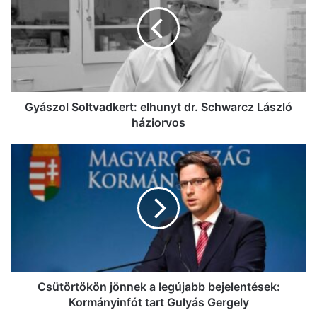
elhunyt
dr.
Schwarcz
László
háziorvos
Gyászol Soltvadkert: elhunyt dr. Schwarcz László
háziorvos
Csütörtökön
jönnek
a
legújabb
bejelentések:
Kormányinfót
tart
Gulyás
Gergely
Csütörtökön jönnek a legújabb bejelentések:
Kormányinfót tart Gulyás Gergely