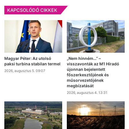
KAPCSOLÓDÓ CIKKEK
Magyar Péter: Az utolsó
„Nem hinném…” –
paksi turbina stabilan termel
visszavonták az M1 Híradó
újonnan bejelentett
2026, augusztus 5. 09:07
főszerkesztőjének és
műsorvezetőjének
megbízatását
2026, augusztus 4. 13:31