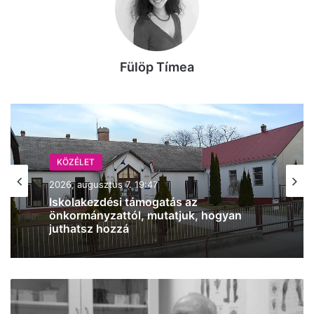
Fülöp Tímea
KÖZÉLET
2026, augusztus 7. 18:36
Ismét Mészáros érdekeltségű cég nyert
közbeszerzést, Vitézy Dávid is
megszólalt az ügyben
Gyászol
Soltvadkert: