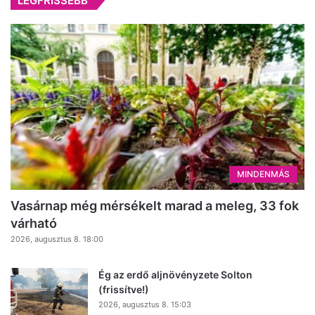
LEGFRISSEBB
MINDENMÁS
Vasárnap még mérsékelt marad a meleg, 33 fok
várható
2026, augusztus 8. 18:00
Ég az erdő aljnövényzete Solton
(frissítve!)
2026, augusztus 8. 15:03