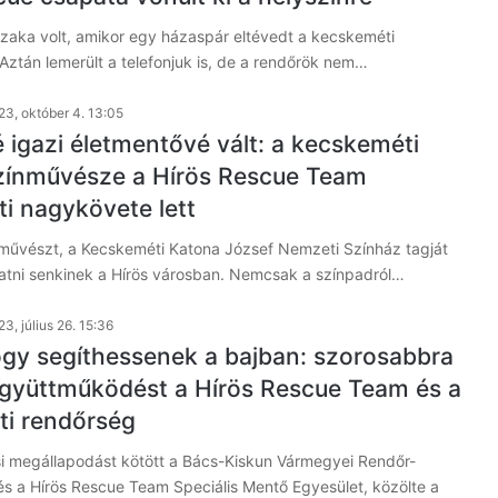
szaka volt, amikor egy házaspár eltévedt a kecskeméti
Aztán lemerült a telefonjuk is, de a rendőrök nem…
23, október 4. 13:05
 igazi életmentővé vált: a kecskeméti
zínművésze a Hírös Rescue Team
ti nagykövete lett
nművészt, a Kecskeméti Katona József Nemzeti Színház tagját
atni senkinek a Hírös városban. Nemcsak a színpadról…
3, július 26. 15:36
ogy segíthessenek a bajban: szorosabbra
együttműködést a Hírös Rescue Team és a
i rendőrség
 megállapodást kötött a Bács-Kiskun Vármegyei Rendőr-
és a Hírös Rescue Team Speciális Mentő Egyesület, közölte a