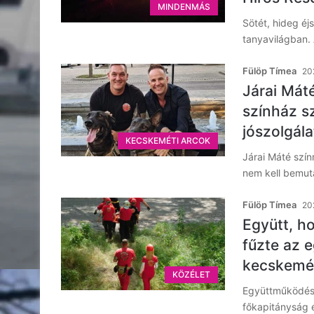
MINDENMÁS
Sötét, hideg éj
tanyavilágban. 
Fülöp Tímea
20
Járai Máté
színház s
jószolgála
KECSKEMÉTI ARCOK
Járai Máté szí
nem kell bemut
Fülöp Tímea
202
Együtt, h
fűzte az 
kecskemét
KÖZÉLET
Együttműködési
főkapitányság 