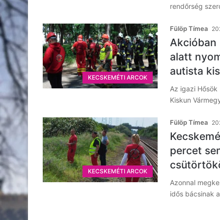
rendőrség szer
Fülöp Tímea
202
Akcióban 
alatt nyo
autista ki
KECSKEMÉTI ARCOK
Az igazi Hősök 
Kiskun Vármegy
Fülöp Tímea
20
Kecskemét
percet sem
csütörtökö
KECSKEMÉTI ARCOK
Azonnal megkez
idős bácsinak a