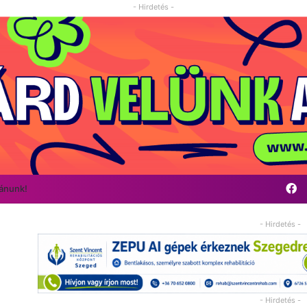
- Hirdetés -
F
vánunk!
- Hirdetés -
- Hirdetés -