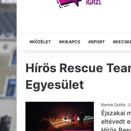
#KÖZÉLET
#KIKAPCS
#SPORT
#KECSK
Hírös Rescue Tea
Egyesület
Bartok Zsófia
20
Éjszakai 
eltévedt 
Hírös Resc