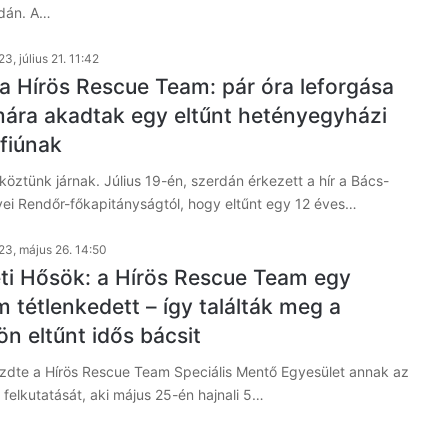
dán. A…
3, július 21. 11:42
a Hírös Rescue Team: pár óra leforgása
mára akadtak egy eltűnt hetényegyházi
sfiúnak
köztünk járnak. Július 19-én, szerdán érkezett a hír a Bács-
ei Rendőr-főkapitányságtól, hogy eltűnt egy 12 éves…
23, május 26. 14:50
i Hősök: a Hírös Rescue Team egy
 tétlenkedett – így találták meg a
n eltűnt idős bácsit
dte a Hírös Rescue Team Speciális Mentő Egyesület annak az
 felkutatását, aki május 25-én hajnali 5…