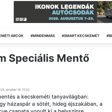
EMÉTI ARCOK
#MINDENMÁS
#SMART KECSKEMÉT
#B
m Speciális Mentő
25, október 16. 15:22
mentés a kecskeméti tanyavilágban:
egy házaspár a sötét, hideg éjszakában, a
ue csapata vonult ki a helyszínre