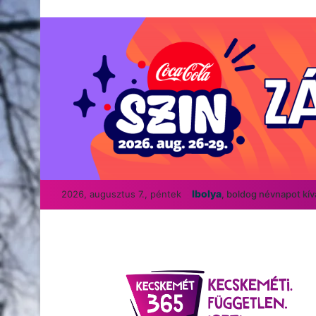
Ibolya
2026, augusztus 7., péntek
, boldog névnapot kí