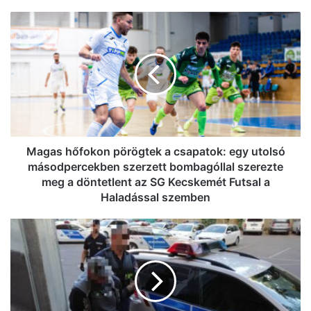
Magas
hőfokon
pörögtek
a
csapatok:
egy
utolsó
másodpercekben
szerzett
bombagóllal
Magas hőfokon pörögtek a csapatok: egy utolsó
szerezte
másodpercekben szerzett bombagóllal szerezte
meg
meg a döntetlent az SG Kecskemét Futsal a
a
Haladással szemben
döntetlent
az
Rendőri
SG
ellenőrzés
Kecskemét
közben
Futsal
esett
a
ki
Haladással
a
szemben