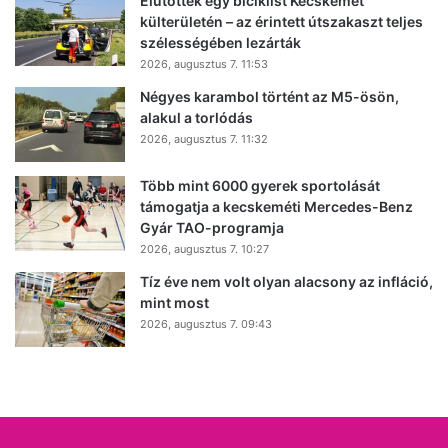
Elütöttek egy biciklist Kecskemét
külterületén – az érintett útszakaszt teljes
szélességében lezárták
2026, augusztus 7. 11:53
Négyes karambol történt az M5-ösön,
alakul a torlódás
2026, augusztus 7. 11:32
Több mint 6000 gyerek sportolását
támogatja a kecskeméti Mercedes-Benz
Gyár TAO-programja
2026, augusztus 7. 10:27
Tíz éve nem volt olyan alacsony az infláció,
mint most
2026, augusztus 7. 09:43