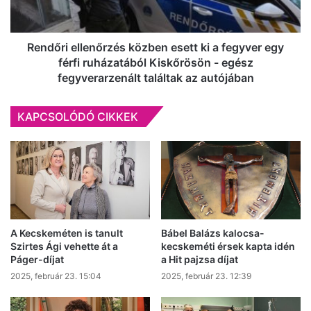
fegyver
egy
férfi
ruházatából
Rendőri ellenőrzés közben esett ki a fegyver egy
Kiskőrösön
férfi ruházatából Kiskőrösön - egész
-
fegyverarzenált találtak az autójában
egész
fegyverarzenált
KAPCSOLÓDÓ CIKKEK
találtak
az
autójában
A Kecskeméten is tanult
Bábel Balázs kalocsa-
Szirtes Ági vehette át a
kecskeméti érsek kapta idén
Páger-díjat
a Hit pajzsa díjat
2025, február 23. 15:04
2025, február 23. 12:39