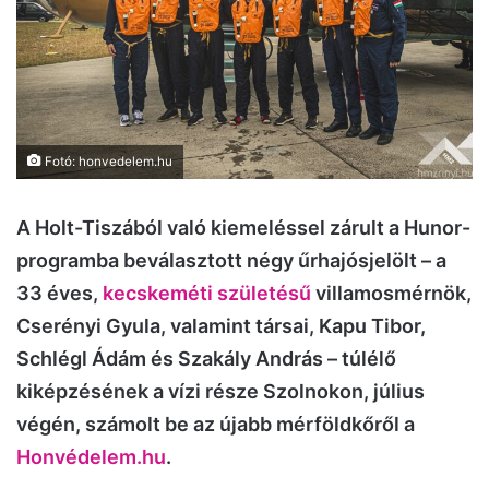
Fotó: honvedelem.hu
A Holt-Tiszából való kiemeléssel zárult a Hunor-
programba beválasztott négy űrhajósjelölt – a
33 éves,
kecskeméti születésű
villamosmérnök,
Cserényi Gyula, valamint társai, Kapu Tibor,
Schlégl Ádám és Szakály András – túlélő
kiképzésének a vízi része Szolnokon, július
végén, számolt be az újabb mérföldkőről a
Honvédelem.hu
.