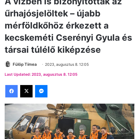
A vízben is bizonyítottak az
űrhajósjelöltek – újabb
mérföldkőhöz érkezett a
kecskeméti Cserényi Gyula és
társai túlélő kiképzése
Fülöp Tímea
2023, augusztus 8. 12:05
Last Updated: 2023, augusztus 8. 12:05
Facebook
X
Messenger