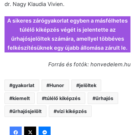
dr. Nagy Klaudia Vivien.
A sikeres zárógyakorlat egyben a másfélhetes
túlélő kiképzés végét is jelentette az
űrhajósjelöltek számára, amellyel többéves
felkészítésüknek egy újabb állomása zárult le.
Forrás és fotók: honvedelem.hu
gyakorlat
Hunor
jelöltek
kiemelt
túlélő kiképzés
űrhajós
űrhajósjelölt
vízi kiképzés
Facebook
X
Messenger