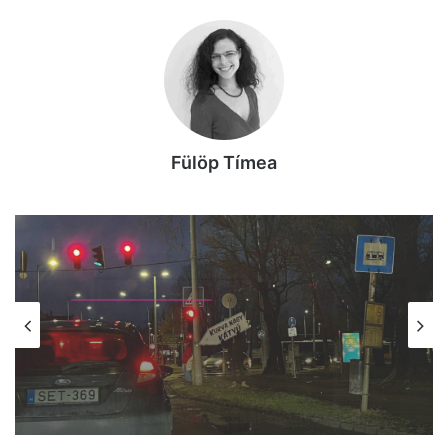
Fülöp Tímea
KECSKEMÉTI ARCOK
2026, február 7. 07:19
„K@rva nagy kátyú” – kézben tartott
táblával hívta fel a figyelmet egy
kecskeméti férfi a brutális kátyú-
helyzetre