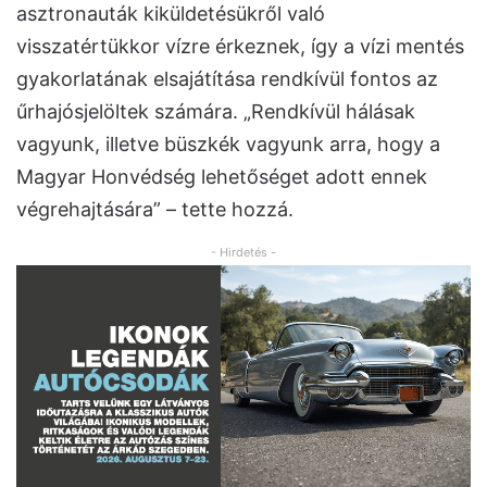
asztronauták kiküldetésükről való
visszatértükkor vízre érkeznek, így a vízi mentés
gyakorlatának elsajátítása rendkívül fontos az
űrhajósjelöltek számára. „Rendkívül hálásak
vagyunk, illetve büszkék vagyunk arra, hogy a
Magyar Honvédség lehetőséget adott ennek
végrehajtására” – tette hozzá.
- Hirdetés -