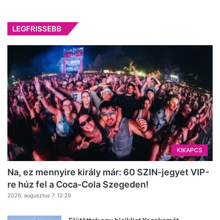
LEGFRISSEBB
KIKAPCS
Na, ez mennyire király már: 60 SZIN-jegyet VIP-
re húz fel a Coca-Cola Szegeden!
2026, augusztus 7. 12:29