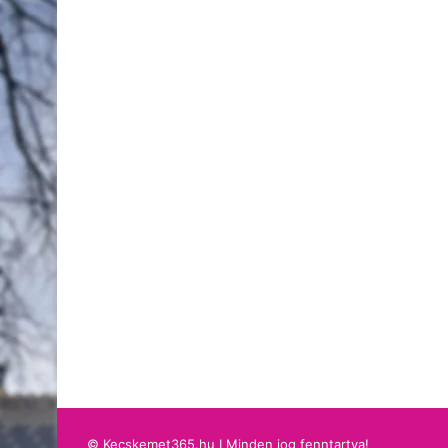
© Kecskemet365.hu I Minden jog fenntartva!