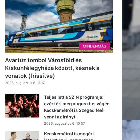
MINDENMÁS
Avartűz tombol Városföld és
Kiskunfélegyháza között, késnek a
vonatok (frissítve)
2026, augusztus 6. 11:17
Teljes lett a SZIN programja:
ezért éri meg augusztus végén
Kecskemétről is Szeged felé
venni az irányt!
2026, augusztus 6. 10:57
Kecskemétről is megéri