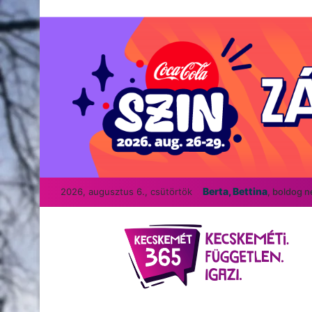
Berta, Bettina
2026, augusztus 6., csütörtök
, boldog 