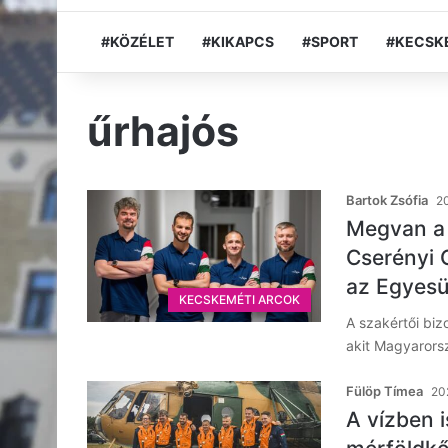
#KÖZÉLET
#KIKAPCS
#SPORT
#KECSK
űrhajós
Bartok Zsófia
20
Megvan a 
Cserényi G
az Egyesü
KECSKEMÉTI ARCOK
A szakértői biz
akit Magyarors
Fülöp Tímea
20
A vízben i