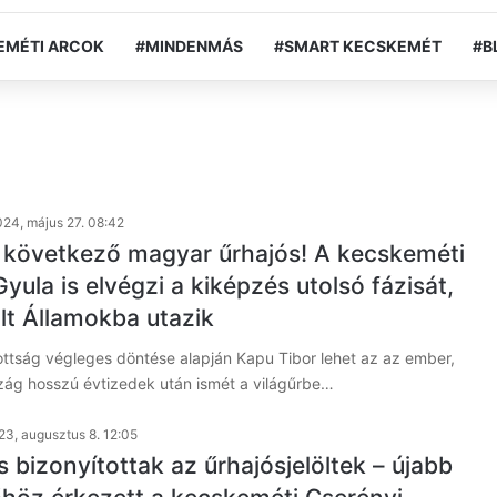
EMÉTI ARCOK
#MINDENMÁS
#SMART KECSKEMÉT
#B
24, május 27. 08:42
következő magyar űrhajós! A kecskeméti
yula is elvégzi a kiképzés utolsó fázisát,
lt Államokba utazik
ottság végleges döntése alapján Kapu Tibor lehet az az ember,
zág hosszú évtizedek után ismét a világűrbe…
23, augusztus 8. 12:05
s bizonyítottak az űrhajósjelöltek – újabb