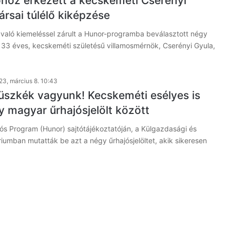
höz érkezett a kecskeméti Cserényi
ársai túlélő kiképzése
 való kiemeléssel zárult a Hunor-programba beválasztott négy
 a 33 éves, kecskeméti születésű villamosmérnök, Cserényi Gyula,
23, március 8. 10:43
szkék vagyunk! Kecskeméti esélyes is
y magyar űrhajósjelölt között
ós Program (Hunor) sajtótájékoztatóján, a Külgazdasági és
iumban mutatták be azt a négy űrhajósjelöltet, akik sikeresen