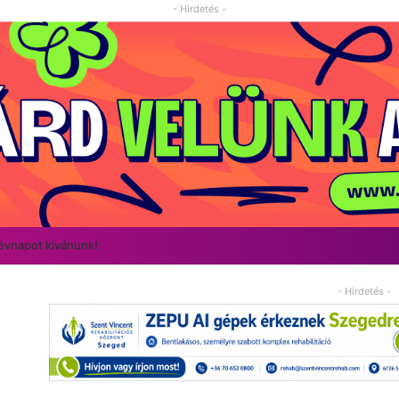
- Hirdetés -
névnapot kívánunk!
- Hirdetés -