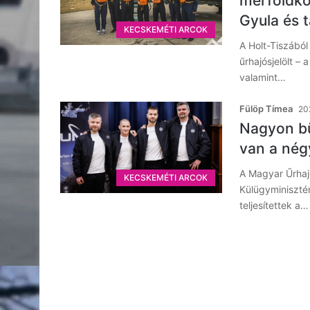
mérföldkő
Gyula és t
KECSKEMÉTI ARCOK
A Holt-Tiszából
űrhajósjelölt –
valamint…
Fülöp Tímea
20
Nagyon bü
van a nég
A Magyar Űrhaj
KECSKEMÉTI ARCOK
Külügyminisztér
teljesítettek a…