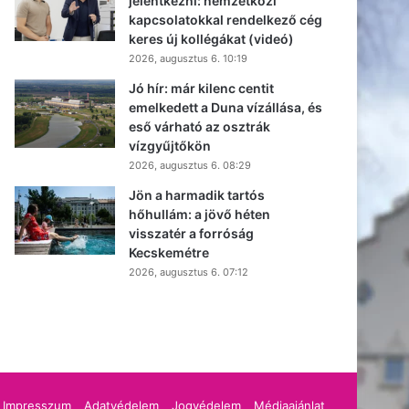
jelentkezni: nemzetközi
kapcsolatokkal rendelkező cég
keres új kollégákat (videó)
2026, augusztus 6. 10:19
Jó hír: már kilenc centit
emelkedett a Duna vízállása, és
eső várható az osztrák
vízgyűjtőkön
2026, augusztus 6. 08:29
Jön a harmadik tartós
hőhullám: a jövő héten
visszatér a forróság
Kecskemétre
2026, augusztus 6. 07:12
cebook
Impresszum
Adatvédelem
Jogvédelem
Médiaajánlat