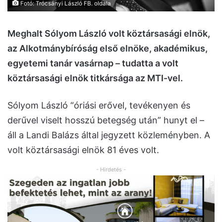
Fotó: Trócsányi László FB. oldala
Meghalt Sólyom László volt köztársasági elnök,
az Alkotmánybíróság első elnöke, akadémikus,
egyetemi tanár vasárnap – tudatta a volt
köztársasági elnök titkársága az MTI-vel.
Sólyom László “óriási erővel, tevékenyen és
derűvel viselt hosszú betegség után” hunyt el –
áll a Landi Balázs által jegyzett közleményben. A
volt köztársasági elnök 81 éves volt.
- Hirdetés -