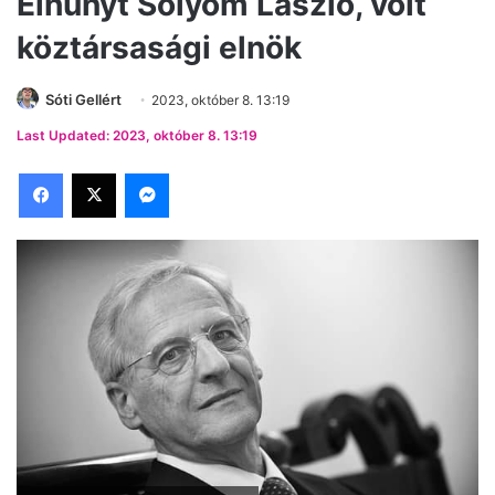
Elhunyt Sólyom László, volt
köztársasági elnök
Sóti Gellért
2023, október 8. 13:19
Last Updated: 2023, október 8. 13:19
Facebook
X
Messenger