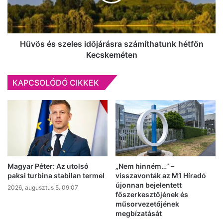
hétfőn
Kecskeméten
Hűvös és szeles időjárásra számíthatunk hétfőn
Kecskeméten
KAPCSOLÓDÓ CIKKEK
Magyar Péter: Az utolsó
„Nem hinném…” –
paksi turbina stabilan termel
visszavonták az M1 Híradó
újonnan bejelentett
2026, augusztus 5. 09:07
főszerkesztőjének és
műsorvezetőjének
megbízatását