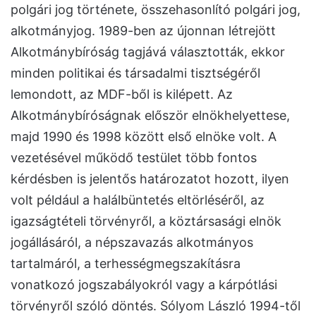
polgári jog története, összehasonlító polgári jog,
alkotmányjog. 1989-ben az újonnan létrejött
Alkotmánybíróság tagjává választották, ekkor
minden politikai és társadalmi tisztségéről
lemondott, az MDF-ből is kilépett. Az
Alkotmánybíróságnak először elnökhelyettese,
majd 1990 és 1998 között első elnöke volt. A
vezetésével működő testület több fontos
kérdésben is jelentős határozatot hozott, ilyen
volt például a halálbüntetés eltörléséről, az
igazságtételi törvényről, a köztársasági elnök
jogállásáról, a népszavazás alkotmányos
tartalmáról, a terhességmegszakításra
vonatkozó jogszabályokról vagy a kárpótlási
törvényről szóló döntés. Sólyom László 1994-től