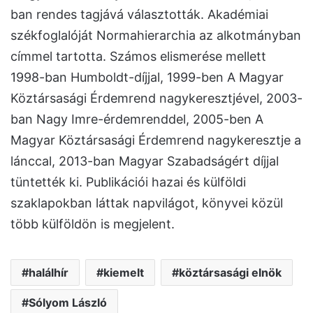
ban rendes tagjává választották. Akadémiai
székfoglalóját Normahierarchia az alkotmányban
címmel tartotta. Számos elismerése mellett
1998-ban Humboldt-díjjal, 1999-ben A Magyar
Köztársasági Érdemrend nagykeresztjével, 2003-
ban Nagy Imre-érdemrenddel, 2005-ben A
Magyar Köztársasági Érdemrend nagykeresztje a
lánccal, 2013-ban Magyar Szabadságért díjjal
tüntették ki. Publikációi hazai és külföldi
szaklapokban láttak napvilágot, könyvei közül
több külföldön is megjelent.
halálhír
kiemelt
köztársasági elnök
Sólyom László