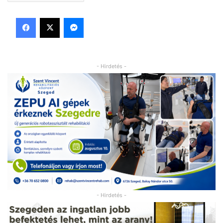
Facebook
X
Messenger
- Hirdetés -
- Hirdetés -