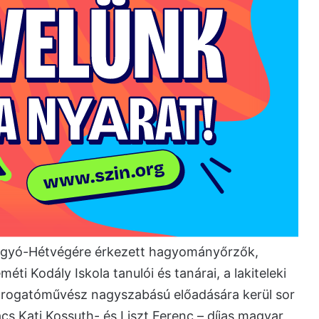
ergyó-Hétvégére érkezett hagyományőrzők,
i Kodály Iskola tanulói és tanárai, a lakiteleki
árogatóművész nagyszabású előadására kerül sor
cs Kati Kossuth- és Liszt Ferenc – díjas magyar