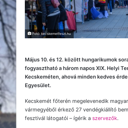
Fotó: kecskemetfeszt.hu
Május 10. és 12. között hungarikumok sora 
fogyasztható a három napos XIX. Helyi T
Kecskeméten, ahová minden kedves érdek
Egyesület.
Kecskemét főterén megelevenedik magyars
vármegyéből érkező 27 vendégkiállító be
fesztivál látogatói – ígérik a
szervezők
.