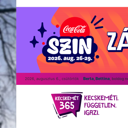
Berta, Bettina
2026, augusztus 6., csütörtök
, boldog 