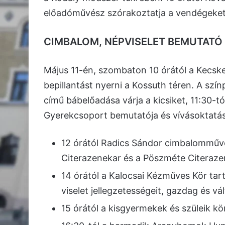
előadóművész szórakoztatja a vendégeket
CIMBALOM, NÉPVISELET BEMUTATÓ
Május 11-én, szombaton 10 órától a Kecs
bepillantást nyerni a Kossuth téren. A szí
című bábelőadása várja a kicsiket, 11:30-t
Gyerekcsoport bemutatója és vívásoktatás
12 órától Radics Sándor cimbalomművé
Citerazenekar és a Pöszméte Citeraze
14 órától a Kalocsai Kézműves Kör ta
viselet jellegzetességeit, gazdag és vá
15 órától a kisgyermekek és szüleik k