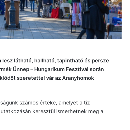
lesz látható, hallható, tapintható és persze
ermék Ünnep – Hungarikum Fesztivál során
lődőt szeretettel vár az Aranyhomok
águnk számos értéke, amelyet a tíz
mutatkozásán keresztül ismerhetnek meg a