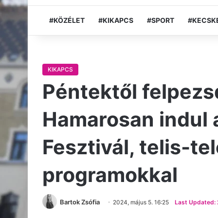
#KÖZÉLET
#KIKAPCS
#SPORT
#KECSK
KIKAPCS
Péntektől felpez
Hamarosan indul
Fesztivál, telis-te
programokkal
Bartok Zsófia
2024, május 5. 16:25
Last Updated: 