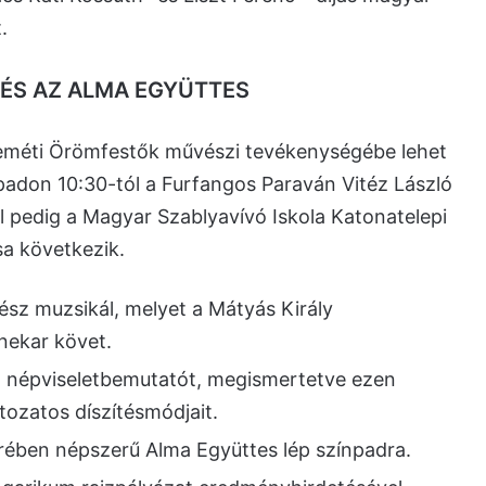
.
 ÉS AZ ALMA EGYÜTTES
keméti Örömfestők művészi tevékenységébe lehet
npadon 10:30-tól a Furfangos Paraván Vitéz László
ól pedig a Magyar Szablyavívó Iskola Katonatelepi
a következik.
sz muzsikál, melyet a Mátyás Király
nekar követ.
rt népviseletbemutatót, megismertetve ezen
ltozatos díszítésmódjait.
örében népszerű Alma Együttes lép színpadra.