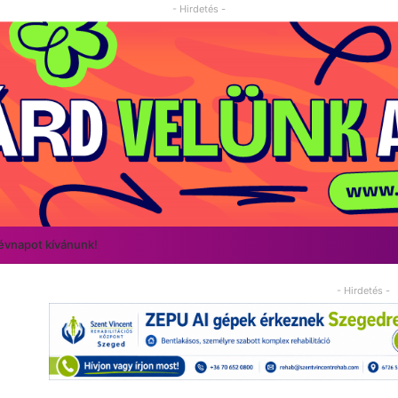
- Hirdetés -
névnapot kívánunk!
- Hirdetés -