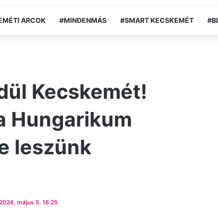
EMÉTI ARCOK
#MINDENMÁS
#SMART KECSKEMÉT
#B
sdül Kecskemét!
 a Hungarikum
le leszünk
2024, május 5. 16:25