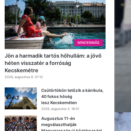
MINDENMÁS
Jön a harmadik tartós hőhullám: a jövő
héten visszatér a forróság
Kecskemétre
2026, augusztus 6. 07:12
Csütörtökön tetőzik a kánikula,
40 fokos hőség
lesz Kecskeméten
2026, augusztus 5. 18:01
Augusztus 11-én
megválaszthatják
Magyarország új köztársasági