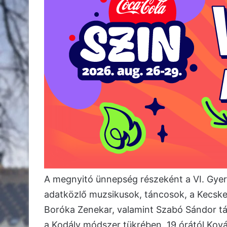
A megnyitó ünnepség részeként a VI. Gy
adatközlő muzsikusok, táncosok, a Kecskemét
Boróka Zenekar, valamint Szabó Sándor t
a Kodály módszer tükrében. 19 órától Ková