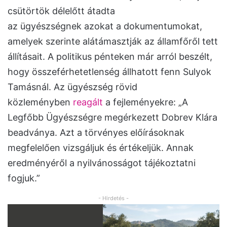
csütörtök délelőtt átadta
az ügyészségnek azokat a dokumentumokat,
amelyek szerinte alátámasztják az államfőről tett
állításait. A politikus pénteken már arról beszélt,
hogy összeférhetetlenség állhatott fenn Sulyok
Tamásnál. Az ügyészség rövid
közleményben
reagált
a fejleményekre: „A
Legfőbb Ügyészségre megérkezett Dobrev Klára
beadványa. Azt a törvényes előírásoknak
megfelelően vizsgáljuk és értékeljük. Annak
eredményéről a nyilvánosságot tájékoztatni
fogjuk.”
- Hirdetés -