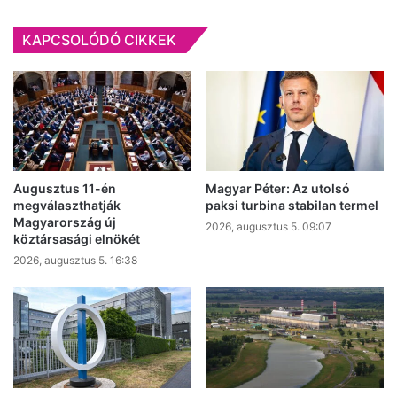
is
lehet
KAPCSOLÓDÓ CIKKEK
Kecskeméten
Augusztus 11-én
Magyar Péter: Az utolsó
megválaszthatják
paksi turbina stabilan termel
Magyarország új
2026, augusztus 5. 09:07
köztársasági elnökét
2026, augusztus 5. 16:38