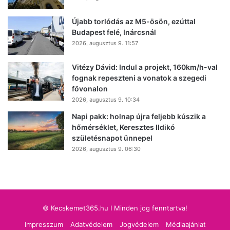
Újabb torlódás az M5-ösön, ezúttal
Budapest felé, Inárcsnál
2026, augusztus 9. 11:57
Vitézy Dávid: Indul a projekt, 160km/h-val
fognak repeszteni a vonatok a szegedi
fővonalon
2026, augusztus 9. 10:34
Napi pakk: holnap újra feljebb kúszik a
hőmérséklet, Keresztes Ildikó
születésnapot ünnepel
2026, augusztus 9. 06:30
© Kecskemet365.hu I Minden jog fenntartva!
Impresszum
Adatvédelem
Jogvédelem
Médiaajánlat