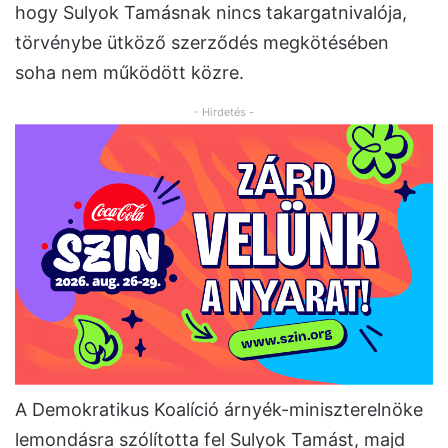
hogy Sulyok Tamásnak nincs takargatnivalója,
törvénybe ütköző szerződés megkötésében
soha nem működött közre.
- Hirdetés -
A Demokratikus Koalíció árnyék-miniszterelnöke
lemondásra szólította fel Sulyok Tamást, majd