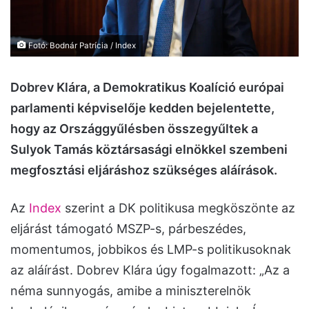
Fotó: Bodnár Patrícia / Index
Dobrev Klára, a Demokratikus Koalíció európai
parlamenti képviselője kedden bejelentette,
hogy az Országgyűlésben összegyűltek a
Sulyok Tamás köztársasági elnökkel szembeni
megfosztási eljáráshoz szükséges aláírások.
Az
Index
szerint a DK politikusa megköszönte az
eljárást támogató MSZP-s, párbeszédes,
momentumos, jobbikos és LMP-s politikusoknak
az aláírást. Dobrev Klára úgy fogalmazott: „Az a
néma sunnyogás, amibe a miniszterelnök