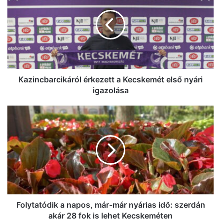
a
Kecskemét
első
nyári
igazolása
Kazincbarcikáról érkezett a Kecskemét első nyári
igazolása
Folytatódik
a
napos,
már-
már
nyárias
idő:
szerdán
akár
28
Folytatódik a napos, már-már nyárias idő: szerdán
fok
akár 28 fok is lehet Kecskeméten