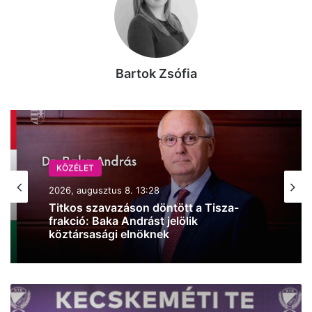
Bartok Zsófia
KÖZÉLET
2026, augusztus 7. 19:47
Iskolakezdési támogatás az
önkormányzattól, mutatjuk, hogyan
juthatsz hozzá
Kazincbarcikáról
érkezett