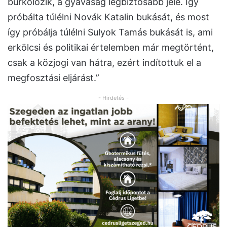
burkolózik, a gyávaság legbiztosabb jele. Így
próbálta túlélni Novák Katalin bukását, és most
így próbálja túlélni Sulyok Tamás bukását is, ami
erkölcsi és politikai értelemben már megtörtént,
csak a közjogi van hátra, ezért indítottuk el a
megfosztási eljárást.”
- Hirdetés -