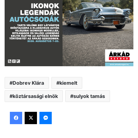
Dobrev Klára
kiemelt
köztársasági elnök
sulyok tamás
Facebook
X
Messenger