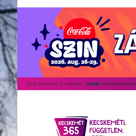
László
2026, augusztus 8., szombat
, boldog névnapot 