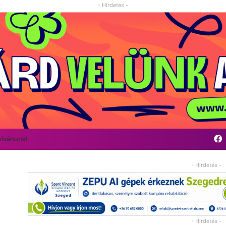
- Hirdetés -
kívánunk!
- Hirdetés -
- Hirdetés -