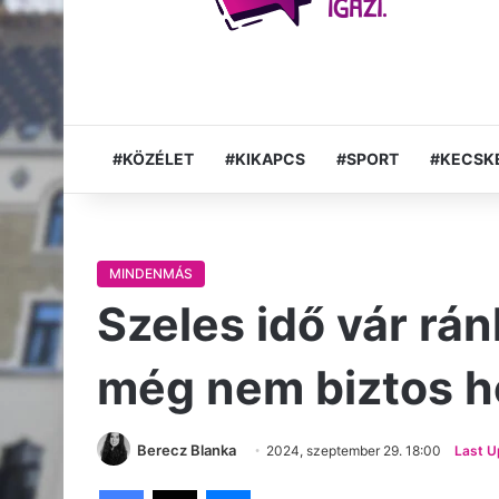
#KÖZÉLET
#KIKAPCS
#SPORT
#KECSK
MINDENMÁS
Szeles idő vár rán
még nem biztos 
Berecz Blanka
2024, szeptember 29. 18:00
Last U
Facebook
X
Messenger