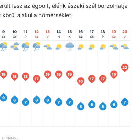
ült lesz az égbolt, élénk északi szél borzolhatja
 körül alakul a hőmérséklet.
- Hirdetés -