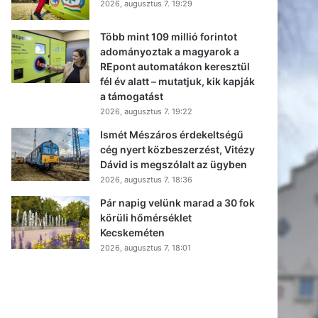
2026, augusztus 7. 19:29
Több mint 109 millió forintot
adományoztak a magyarok a
REpont automatákon keresztül
fél év alatt – mutatjuk, kik kapják
a támogatást
2026, augusztus 7. 19:22
Ismét Mészáros érdekeltségű
cég nyert közbeszerzést, Vitézy
Dávid is megszólalt az ügyben
2026, augusztus 7. 18:36
Pár napig velünk marad a 30 fok
körüli hőmérséklet
Kecskeméten
2026, augusztus 7. 18:01