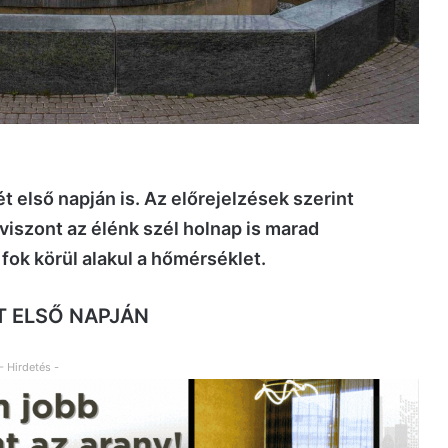
ét első napján is. Az előrejelzések szerint
viszont az élénk szél holnap is marad
ok körül alakul a hőmérséklet.
ÉT ELSŐ NAPJÁN
- Hirdetés -