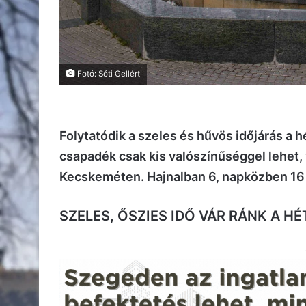
Fotó: Sóti Gellért
Folytatódik a szeles és hűvös időjárás a h
csapadék csak kis valószínűséggel lehet, 
Kecskeméten. Hajnalban 6, napközben 16 f
SZELES, ŐSZIES IDŐ VÁR RÁNK A H