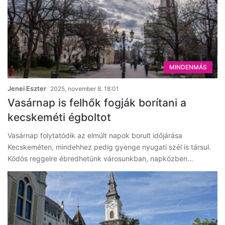
MINDENMÁS
Jenei Eszter
2025, november 8. 18:01
Vasárnap is felhők fogják borítani a
kecskeméti égboltot
Vasárnap folytatódik az elmúlt napok borult időjárása
Kecskeméten, mindehhez pedig gyenge nyugati szél is társul.
Ködös reggelre ébredhetünk városunkban, napközben…