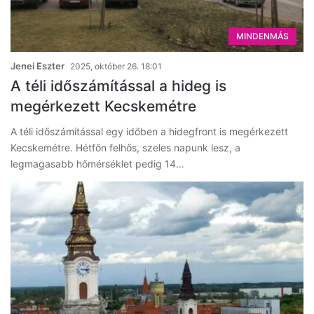
MINDENMÁS
Jenei Eszter
2025, október 26. 18:01
A téli időszámítással a hideg is
megérkezett Kecskemétre
A téli időszámítással egy időben a hidegfront is megérkezett
Kecskemétre. Hétfőn felhős, szeles napunk lesz, a
legmagasabb hőmérséklet pedig 14…