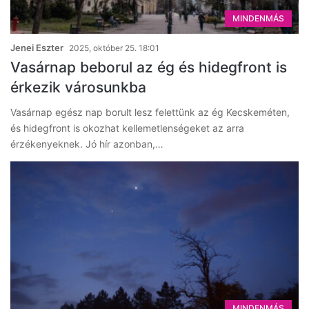
MINDENMÁS
Jenei Eszter
2025, október 25. 18:01
Vasárnap beborul az ég és hidegfront is
érkezik városunkba
Vasárnap egész nap borult lesz felettünk az ég Kecskeméten,
és hidegfront is okozhat kellemetlenségeket az arra
érzékenyeknek. Jó hír azonban,…
MINDENMÁS