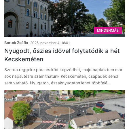
MINDENMÁS
Bartok Zsófia
2025, november 4. 18:01
Nyugodt, őszies idővel folytatódik a hét
Kecskeméten
Szerda reggelre pára és köd képződhet, majd napközben már
sok napsütésre számíthatunk Kecskeméten, csapadék sehol
sem várható. Nyugaton, északnyugaton lehet többfelé…