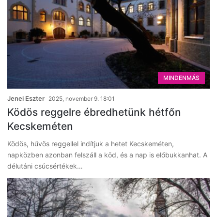
MINDENMÁS
Jenei Eszter
2025, november 9. 18:01
Ködös reggelre ébredhetünk hétfőn
Kecskeméten
Ködös, hűvös reggellel indítjuk a hetet Kecskeméten,
napközben azonban felszáll a köd, és a nap is előbukkanhat. A
délutáni csúcsértékek…