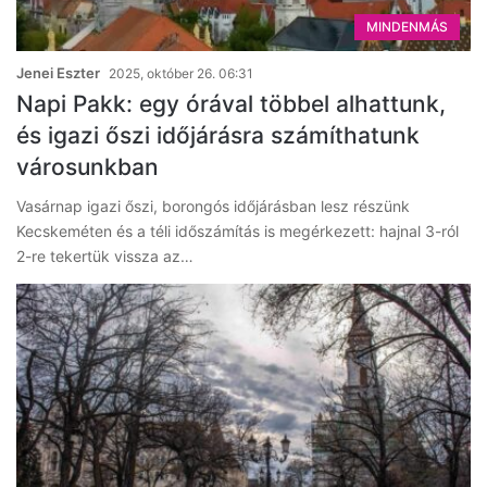
MINDENMÁS
Jenei Eszter
2025, október 26. 06:31
Napi Pakk: egy órával többel alhattunk,
és igazi őszi időjárásra számíthatunk
városunkban
Vasárnap igazi őszi, borongós időjárásban lesz részünk
Kecskeméten és a téli időszámítás is megérkezett: hajnal 3-ról
2-re tekertük vissza az…