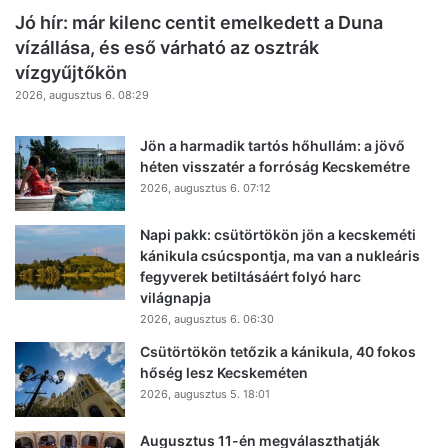
Jó hír: már kilenc centit emelkedett a Duna
vízállása, és eső várható az osztrák
vízgyűjtőkön
2026, augusztus 6. 08:29
Jön a harmadik tartós hőhullám: a jövő
héten visszatér a forróság Kecskemétre
2026, augusztus 6. 07:12
Napi pakk: csütörtökön jön a kecskeméti
kánikula csúcspontja, ma van a nukleáris
fegyverek betiltásáért folyó harc
világnapja
2026, augusztus 6. 06:30
Csütörtökön tetőzik a kánikula, 40 fokos
hőség lesz Kecskeméten
2026, augusztus 5. 18:01
Augusztus 11-én megválaszthatják